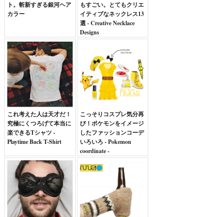
ト。斬新すぎる銀河ヘア
もすごい。とてもクリエ
カラー
イティブなネックレス13
選 - Creative Necklace
Designs
これ考えた人は天才だ！
こっそりコスプレ気分再
究極にくつろげて本当に
び！ポケモンをイメージ
楽できるTシャツ -
したファッションコーデ
Playtime Back T-Shirt
いろいろ - Pokemon
coordinate -