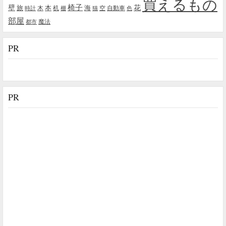
買えるもの
椅子
壁
花
本
海
旅
木
机
空
自動車
時計
棚
猫
色
部屋
魔法
都市
PR
PR