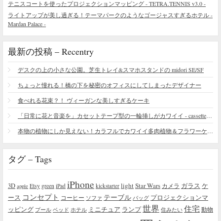
テニスコートを使ったプロジェクションマッピング - TETRA.TENNIS v3.0 -
ライトアップが美し過ぎる！テーマパークのようなゴージャスすぎるホテル -
Mardan Palace -
最新の投稿 – Recentry
デスクの上の小さな公園。芝生トレイ&スマホスタンドの midori SE/SF
ちょっと憧れる！橋の下を秘密のオフィスにしてしまったデザイナー
食べれる花束？！ ヴィーガンな美しすぎるケーキ
「日常に花と音楽を」カセットテープ型の一輪挿しがカワイイ - cassette vase
本物の植物にしか見えない！カラフルでカワイイ多肉植物＆フラワーケーキ
タグ – Tags
iPhone
light
Star Wars
ガラス
3D
Etsy
green
カメラ
ケ
iPad
kickstarter
apple
コンセプト
テーブル
プロジェクションマ
ース
コーヒー
ソファ
バッグ
世界
住宅
ッピング
ミニチュア
ランプ
プール
ベッド
ホテル
住みたい
動物