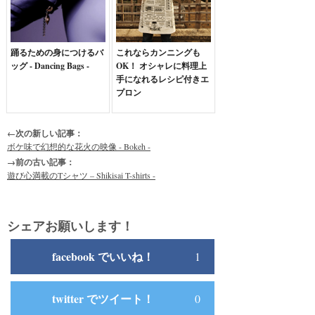
踊るための身につけるバ
これならカンニングも
ッグ - Dancing Bags -
OK！ オシャレに料理上
手になれるレシピ付きエ
プロン
←次の新しい記事：
ボケ味で幻想的な花火の映像 - Bokeh -
→前の古い記事：
遊び心満載のTシャツ – Shikisai T-shirts -
シェアお願いします！
facebook でいいね！
1
twitter でツイート！
0