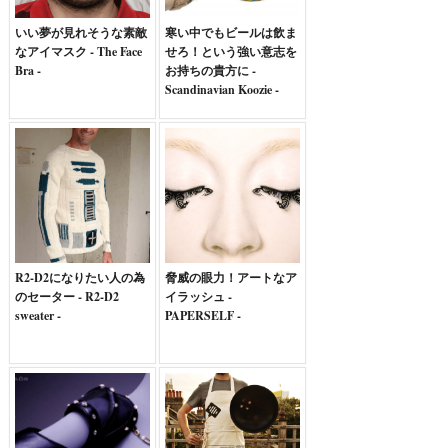
いい夢が見れそうな素敵
寒い中でもビールは飲ま
なアイマスク - The Face
せろ！という強い意志を
Bra -
お持ちの貴方に -
Scandinavian Koozie -
R2-D2になりたい人の為
脅威の眼力！アートなア
のセーター - R2-D2
イラッシュ -
sweater -
PAPERSELF -