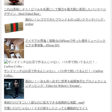
これは美味しそう！ビールを丸裸にして魅力を最大限に表現したパッケージ
デザイン - Meet Naked Beer -
面白い！レゴでできたブランドものっぽいクラッチバッグ -
agabag
アイデアが秀逸！複数台のiPhoneで作った傑作ミュージック
ビデオ事例集 - iPhone MV
サンドイッチはお店で作るんじゃない。バス停で焼いてるんだ！ - Caribou
Coffee -
面白い！一歩も外へ出ずに世界を縦横無尽なプロジェクショ
ンマッピング - Video for Willow's 'Sweater' -
単純だけどすごい！紙なのに拡大できる画期的な地図 - map²
可愛いだけじゃない！イヌの形をしたとっても機能的なライト