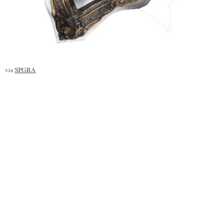
via
SPGRA