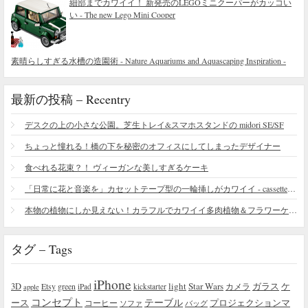
細部までカワイイ！ 新発売のLEGOミニクーパーがカッコい
い - The new Lego Mini Cooper
素晴らしすぎる水槽の造園術 - Nature Aquariums and Aquascaping Inspiration -
最新の投稿 – Recentry
デスクの上の小さな公園。芝生トレイ&スマホスタンドの midori SE/SF
ちょっと憧れる！橋の下を秘密のオフィスにしてしまったデザイナー
食べれる花束？！ ヴィーガンな美しすぎるケーキ
「日常に花と音楽を」カセットテープ型の一輪挿しがカワイイ - cassette vase
本物の植物にしか見えない！カラフルでカワイイ多肉植物＆フラワーケーキ
タグ – Tags
iPhone
light
Star Wars
ガラス
3D
Etsy
green
カメラ
ケ
iPad
kickstarter
apple
コンセプト
テーブル
プロジェクションマ
ース
コーヒー
ソファ
バッグ