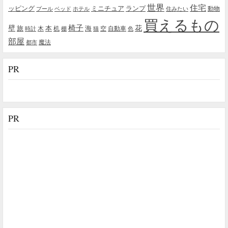
世界
住宅
ッピング
ミニチュア
ランプ
プール
ベッド
ホテル
住みたい
動物
買えるもの
椅子
壁
花
本
海
旅
木
机
空
自動車
時計
棚
猫
色
部屋
魔法
都市
PR
PR