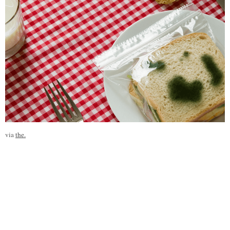
via
the.