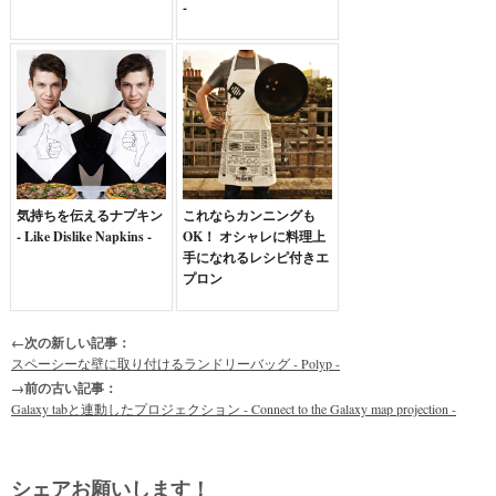
-
気持ちを伝えるナプキン
これならカンニングも
- Like Dislike Napkins -
OK！ オシャレに料理上
手になれるレシピ付きエ
プロン
←次の新しい記事：
スペーシーな壁に取り付けるランドリーバッグ - Polyp -
→前の古い記事：
Galaxy tabと連動したプロジェクション - Connect to the Galaxy map projection -
シェアお願いします！