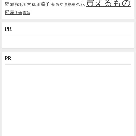
買えるもの
椅子
壁
花
本
海
旅
木
机
空
自動車
時計
棚
猫
色
部屋
魔法
都市
PR
PR