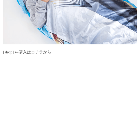
[
shop
] ←購入はコチラから