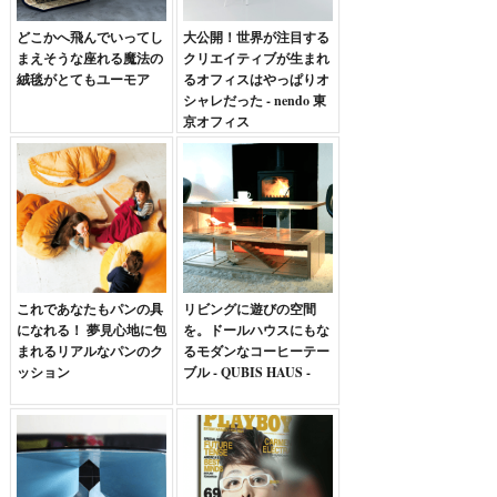
どこかへ飛んでいってし
大公開！世界が注目する
まえそうな座れる魔法の
クリエイティブが生まれ
絨毯がとてもユーモア
るオフィスはやっぱりオ
シャレだった - nendo 東
京オフィス
これであなたもパンの具
リビングに遊びの空間
になれる！ 夢見心地に包
を。ドールハウスにもな
まれるリアルなパンのク
るモダンなコーヒーテー
ッション
ブル - QUBIS HAUS -