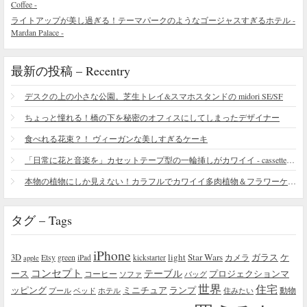
Coffee -
ライトアップが美し過ぎる！テーマパークのようなゴージャスすぎるホテル -
Mardan Palace -
最新の投稿 – Recentry
デスクの上の小さな公園。芝生トレイ&スマホスタンドの midori SE/SF
ちょっと憧れる！橋の下を秘密のオフィスにしてしまったデザイナー
食べれる花束？！ ヴィーガンな美しすぎるケーキ
「日常に花と音楽を」カセットテープ型の一輪挿しがカワイイ - cassette vase
本物の植物にしか見えない！カラフルでカワイイ多肉植物＆フラワーケーキ
タグ – Tags
iPhone
light
Star Wars
ガラス
3D
Etsy
green
カメラ
ケ
iPad
kickstarter
apple
コンセプト
テーブル
プロジェクションマ
ース
コーヒー
ソファ
バッグ
世界
住宅
ッピング
ミニチュア
ランプ
プール
ベッド
ホテル
住みたい
動物