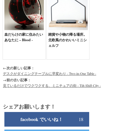
血だらけの家に住みたい
雑貨や小物の帰る場所。
あなたに – Blood -
北欧風のかわいいミニシ
ェルフ
←次の新しい記事：
デスクがダイニングテーブルに早変わり - Two-in-One Table -
→前の古い記事：
見ているだけでワクワクする、ミニチュアの街 - Tilt-Shift City -
シェアお願いします！
facebook でいいね！
18