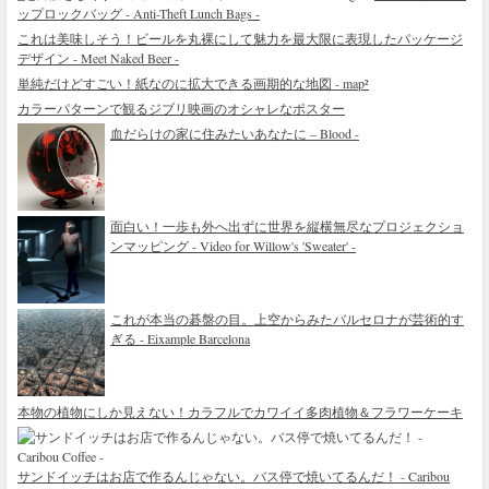
ップロックバッグ - Anti-Theft Lunch Bags -
これは美味しそう！ビールを丸裸にして魅力を最大限に表現したパッケージ
デザイン - Meet Naked Beer -
単純だけどすごい！紙なのに拡大できる画期的な地図 - map²
カラーパターンで観るジブリ映画のオシャレなポスター
血だらけの家に住みたいあなたに – Blood -
面白い！一歩も外へ出ずに世界を縦横無尽なプロジェクショ
ンマッピング - Video for Willow's 'Sweater' -
これが本当の碁盤の目。上空からみたバルセロナが芸術的す
ぎる - Eixample Barcelona
本物の植物にしか見えない！カラフルでカワイイ多肉植物＆フラワーケーキ
サンドイッチはお店で作るんじゃない。バス停で焼いてるんだ！ - Caribou