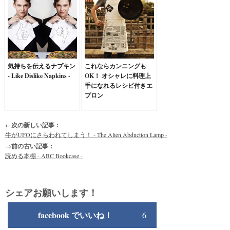
気持ちを伝えるナプキン
これならカンニングも
- Like Dislike Napkins -
OK！ オシャレに料理上
手になれるレシピ付きエ
プロン
←次の新しい記事：
牛がUFOにさらわれてしまう！ - The Alien Abduction Lamp -
→前の古い記事：
読める本棚 - ABC Bookcase -
シェアお願いします！
facebook でいいね！
6