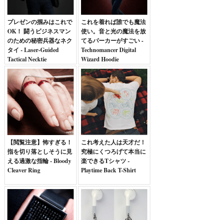
プレゼンの掴みはこれで
これを着れば誰でも魔法
OK！ 闘うビジネスマン
使い。音と光の魔法を放
のための秘密兵器なネク
てるパーカーがすごい -
タイ - Laser-Guided
Technomancer Digital
Tactical Necktie
Wizard Hoodie
【閲覧注意】怖すぎる！
これ考えた人は天才だ！
指を切り落としそうに見
究極にくつろげて本当に
える過激な指輪 - Bloody
楽できるTシャツ -
Cleaver Ring
Playtime Back T-Shirt