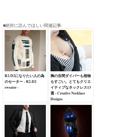
■絶対に読んでほしい関連記事:
R2-D2になりたい人の為
胸の谷間ダイバーも植物
のセーター - R2-D2
もすごい。とてもクリエ
sweater -
イティブなネックレス13
選 - Creative Necklace
Designs