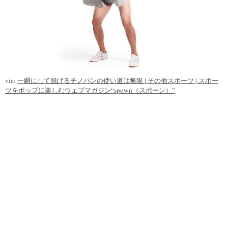
via:
一瞬にして脱げるチノパンの使い道は無限 | その他スポーツ | スポー
ツをポップに楽しむウェブマガジン“spown（スポーン）”