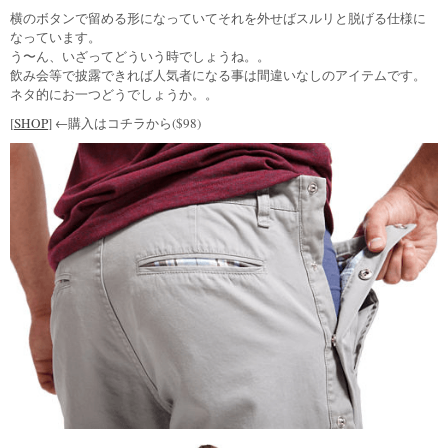
横のボタンで留める形になっていてそれを外せばスルリと脱げる仕様に
なっています。
う〜ん、いざってどういう時でしょうね。。
飲み会等で披露できれば人気者になる事は間違いなしのアイテムです。
ネタ的にお一つどうでしょうか。。
[
SHOP
] ←購入はコチラから($98)