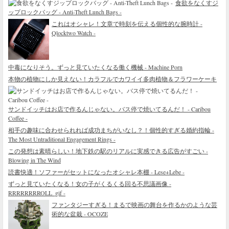
食欲をなくすジ
ップロックバッグ - Anti-Theft Lunch Bags -
これはオシャレ！文章で時刻を伝える個性的な腕時計 -
Qlocktwo Watch -
中毒になりそう。ずっと見ていたくなる働く機械 - Machine Porn
本物の植物にしか見えない！カラフルでカワイイ多肉植物＆フラワーケーキ
サンドイッチはお店で作るんじゃない。バス停で焼いてるんだ！ - Caribou
Coffee -
相手の趣味に合わせられれば成功まちがいなし？！個性的すぎる婚約指輪 -
The Most Untraditional Engagement Rings -
この発想は素晴らしい！地下鉄の駅のリアルに実感できる広告がすごい -
Blowing in The Wind
読書快適！ソファーがセットになったオシャレ本棚 - Lese+Lebe -
ずっと見ていたくなる！女の子がくるくる回る不思議画像 -
RRRRRRRROLL_gif -
ファンタジーすぎる！まるで映画の舞台を作るかのような芸
術的な盆栽 - OCOZE