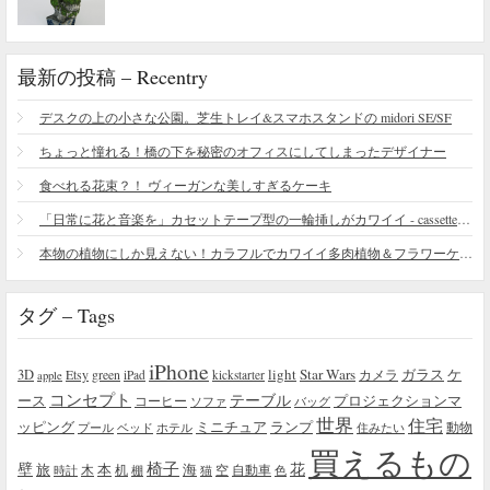
最新の投稿 – Recentry
デスクの上の小さな公園。芝生トレイ&スマホスタンドの midori SE/SF
ちょっと憧れる！橋の下を秘密のオフィスにしてしまったデザイナー
食べれる花束？！ ヴィーガンな美しすぎるケーキ
「日常に花と音楽を」カセットテープ型の一輪挿しがカワイイ - cassette vase
本物の植物にしか見えない！カラフルでカワイイ多肉植物＆フラワーケーキ
タグ – Tags
iPhone
light
Star Wars
ガラス
3D
Etsy
green
カメラ
ケ
iPad
kickstarter
apple
コンセプト
テーブル
プロジェクションマ
ース
コーヒー
ソファ
バッグ
世界
住宅
ッピング
ミニチュア
ランプ
プール
ベッド
ホテル
住みたい
動物
買えるもの
椅子
壁
花
本
海
旅
木
机
空
自動車
時計
棚
猫
色