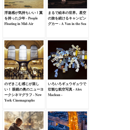
浮遊感が気持ちいい！翼
まるで絵本の世界。星空
を持った少年 - People
の旅を続けるキャンピン
Floating in Mid-Air
グカー - A Van in the Sea
のぞきこむ感じが楽し
いろいろギュウギュウで
い！ 眼鏡の奥のニューヨ
壮観な航空写真 - Alex
ークシネマグラフ - New
Maclean -
York Cinemagraphs