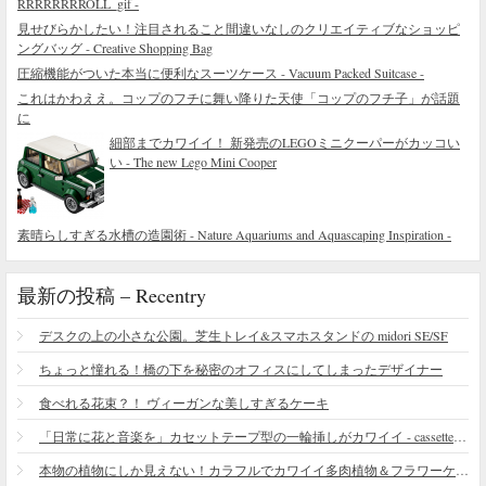
RRRRRRRROLL_gif -
見せびらかしたい！注目されること間違いなしのクリエイティブなショッピ
ングバッグ - Creative Shopping Bag
圧縮機能がついた本当に便利なスーツケース - Vacuum Packed Suitcase -
これはかわええ。コップのフチに舞い降りた天使「コップのフチ子」が話題
に
細部までカワイイ！ 新発売のLEGOミニクーパーがカッコい
い - The new Lego Mini Cooper
素晴らしすぎる水槽の造園術 - Nature Aquariums and Aquascaping Inspiration -
最新の投稿 – Recentry
デスクの上の小さな公園。芝生トレイ&スマホスタンドの midori SE/SF
ちょっと憧れる！橋の下を秘密のオフィスにしてしまったデザイナー
食べれる花束？！ ヴィーガンな美しすぎるケーキ
「日常に花と音楽を」カセットテープ型の一輪挿しがカワイイ - cassette vase
本物の植物にしか見えない！カラフルでカワイイ多肉植物＆フラワーケーキ