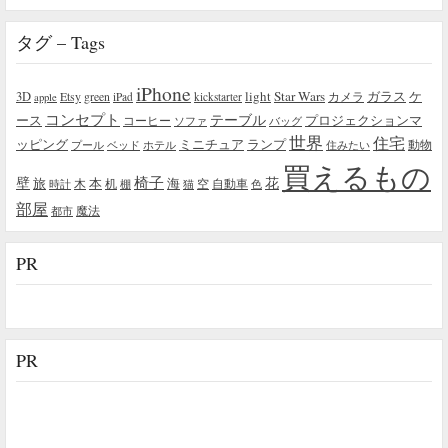
タグ – Tags
iPhone
light
Star Wars
ガラス
3D
Etsy
green
カメラ
ケ
iPad
kickstarter
apple
コンセプト
テーブル
プロジェクションマ
ース
コーヒー
ソファ
バッグ
世界
住宅
ッピング
ミニチュア
ランプ
プール
ベッド
ホテル
住みたい
動物
買えるもの
椅子
壁
花
本
海
旅
木
机
空
自動車
時計
棚
猫
色
部屋
魔法
都市
PR
PR