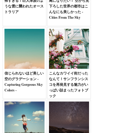
怖すぎる！巨大津波のよ
鳥になりたい！ 空から見
うな雲に襲われたオース
下ろした世界の都市はこ
トラリア
んなにも美しかった -
Cities From The Sky
信じられないほど美しい
こんなカワイイ街だった
空のグラデーション -
なんて！サンフランシス
Capturing Gorgeous Sky
コを再発見する魅力がい
Colors -
っぱい詰まったフォトブ
ック