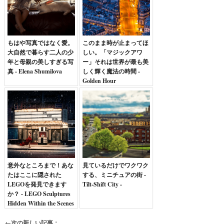
もはや写真ではなく愛。
このまま時が止まってほ
大自然で暮らす二人の少
しい。「マジックアワ
年と母親の美しすぎる写
ー」それは世界が最も美
真 - Elena Shumilova
しく輝く魔法の時間 -
Golden Hour
意外なところまで！あな
見ているだけでワクワク
たはここに隠された
する、ミニチュアの街 -
LEGOを発見できます
Tilt-Shift City -
か？ - LEGO Sculptures
Hidden Within the Scenes
-
←次の新しい記事：