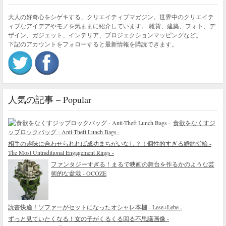
大人の好奇心をシゲキする、クリエイティブマガジン。世界中のクリエイテ
ィブなアイデアやモノを気ままに紹介しています。 雑貨、建築、フォト、デ
ザイン、ガジェット、インテリア、プロジェクションマッピングなど。
下記のアカウントをフォローすると最新情報を購読できます。
人気の記事 – Popular
食欲をなくすジ
ップロックバッグ - Anti-Theft Lunch Bags -
相手の趣味に合わせられれば成功まちがいなし？！個性的すぎる婚約指輪 -
The Most Untraditional Engagement Rings -
ファンタジーすぎる！まるで映画の舞台を作るかのような芸
術的な盆栽 - OCOZE
読書快適！ソファーがセットになったオシャレ本棚 - Lese+Lebe -
ずっと見ていたくなる！女の子がくるくる回る不思議画像 -