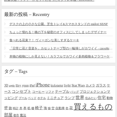
最新の投稿 – Recentry
デスクの上の小さな公園。芝生トレイ&スマホスタンドの midori SE/SF
ちょっと憧れる！橋の下を秘密のオフィスにしてしまったデザイナー
食べれる花束？！ ヴィーガンな美しすぎるケーキ
「日常に花と音楽を」カセットテープ型の一輪挿しがカワイイ - cassette vase
本物の植物にしか見えない！カラフルでカワイイ多肉植物＆フラワーケーキ
タグ – Tags
iPhone
light
Star Wars
ガラス
3D
Etsy
green
カメラ
ケ
iPad
kickstarter
apple
コンセプト
テーブル
プロジェクションマ
ース
コーヒー
ソファ
バッグ
世界
住宅
ッピング
ミニチュア
ランプ
プール
ベッド
ホテル
住みたい
動物
買えるもの
椅子
壁
花
本
海
旅
木
机
空
自動車
時計
棚
猫
色
部屋
魔法
都市