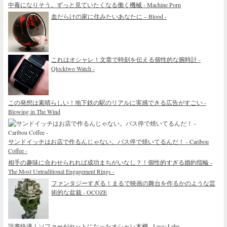
中毒になりそう。ずっと見ていたくなる働く機械 - Machine Porn
血だらけの家に住みたいあなたに – Blood -
これはオシャレ！文章で時刻を伝える個性的な腕時計 -
Qlocktwo Watch -
この発想は素晴らしい！地下鉄の駅のリアルに実感できる広告がすごい -
Blowing in The Wind
サンドイッチはお店で作るんじゃない。バス停で焼いてるんだ！ - Caribou
Coffee -
相手の趣味に合わせられれば成功まちがいなし？！個性的すぎる婚約指輪 -
The Most Untraditional Engagement Rings -
ファンタジーすぎる！まるで映画の舞台を作るかのような芸
術的な盆栽 - OCOZE
読書快適！ソファーがセットになったオシャレ本棚 - Lese+Lebe -