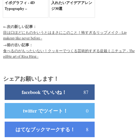
イポグラフィ - 4D
入れたいアイデアアレン
Typography –
ジ30選
←次の新しい記事：
目は口ほどにものをいうとはまさにこのこと！怖すぎるリップメイク - Lip
makeup like never before -
→前の古い記事：
食べるのがもったいない！クッキーでつくる芸術的すぎる盆栽ミニチュア - The
edible art of Risa Hirai -
シェアお願いします！
facebook でいいね！
87
twitter でツイート！
0
はてなブックマークする！
8