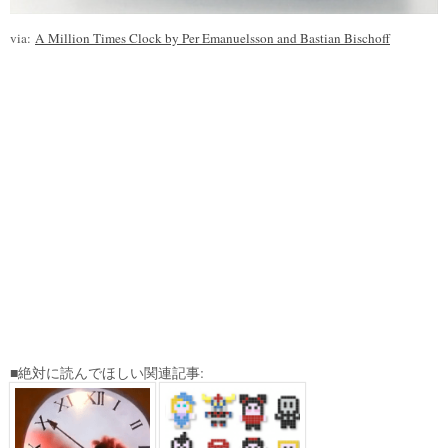
via:
A Million Times Clock by Per Emanuelsson and Bastian Bischoff
■絶対に読んでほしい関連記事: