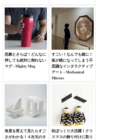
悲劇とさらば！どんなに
すごい！なんでも鏡に！
押しても絶対に倒れない
板が鏡になってしまう不
マグ - Mighty Mug
思議なインタラクティブ
アート - Mechanical
Mirrors
角度を変えて見たらすご
松ぼっくり大活躍！クリ
さがわかる！４次元のタ
スマスの飾り付けに取り