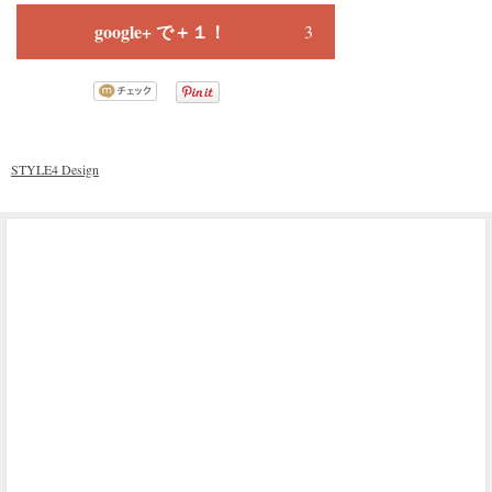
google+ で＋１！
3
STYLE4 Design