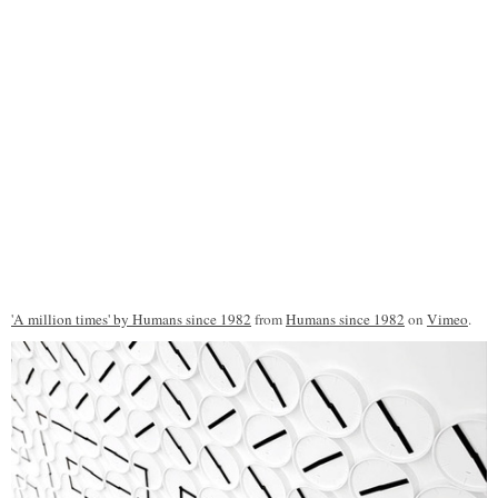
'A million times' by Humans since 1982
from
Humans since 1982
on
Vimeo
.