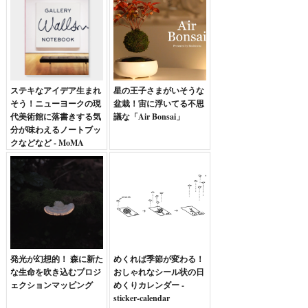
ステキなアイデア生まれ
星の王子さまがいそうな
そう！ニューヨークの現
盆栽！宙に浮いてる不思
代美術館に落書きする気
議な「Air Bonsai」
分が味わえるノートブッ
クなどなど - MoMA
GALLERY Walls
NOTEBOOK
発光が幻想的！ 森に新た
めくれば季節が変わる！
な生命を吹き込むプロジ
おしゃれなシール状の日
ェクションマッピング
めくりカレンダー -
sticker-calendar