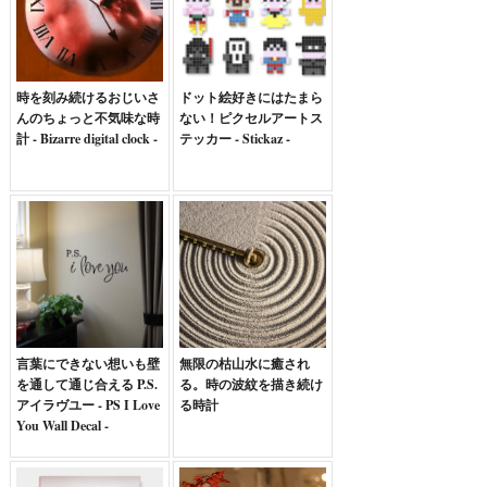
時を刻み続けるおじいさ
ドット絵好きにはたまら
んのちょっと不気味な時
ない！ピクセルアートス
計 - Bizarre digital clock -
テッカー - Stickaz -
言葉にできない想いも壁
無限の枯山水に癒され
を通して通じ合える P.S.
る。時の波紋を描き続け
アイラヴユー - PS I Love
る時計
You Wall Decal -