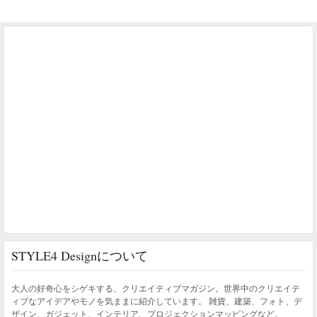
STYLE4 Designについて
大人の好奇心をシゲキする、クリエイティブマガジン。世界中のクリエイテ
ィブなアイデアやモノを気ままに紹介しています。 雑貨、建築、フォト、デ
ザイン、ガジェット、インテリア、プロジェクションマッピングなど。