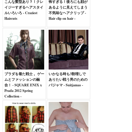
こんな髪型あり？！クレ
怖すぎる！後ろにも顔が
イジーすぎるヘアスタイ
あるように見えてしまう
ルいろいろ - Craziest
不気味なヘアクリップ -
Haircuts
Hair clip on hair -
プラダを着た戦士 。ゲー
いかなる時も3割増しで
ムとファッションの融
ありたい戦う男のための
合！ - SQUARE ENIX x
パジャマ - Suitjamas -
Prada 2012 Spring
Collection -