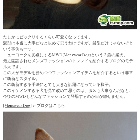
たしかにビックリするくらい可愛くなってます。
髪型は本当に大事だなと改めて思うわけですが、髪型だけじゃないぞと
いう事例も一つ。
ニューヨークを拠点にするMWD(Menswear Dog)という３歳の柴犬。
最近開設されたメンズファッションのトレンドを紹介するブログのモデ
ル犬です。
この犬がモデルを務めつつファッションアイテムを紹介するという非常
に斬新なスタイル。
この斬新すぎる手法にとても大きな話題になっている様子。
このイケメンすぎる犬を見て改めて思うのは、服装も大事なんだなと。
今後のMWDもどんなファッションで登場するのか目が離せません。
[Menswear Dog]
←ブログはこちら