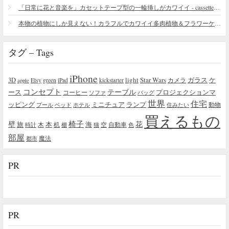
「日常に花と音楽を」カセットテープ型の一輪挿しがカワイイ - cassette vase
本物の植物にしか見えない！カラフルでカワイイ多肉植物＆フラワーケーキ
タグ – Tags
iPhone
light
Star Wars
ガラス
3D
Etsy
green
カメラ
ケ
iPad
kickstarter
apple
コンセプト
テーブル
プロジェクションマ
ース
コーヒー
ソファ
バッグ
世界
住宅
ッピング
ミニチュア
ランプ
プール
ベッド
ホテル
住みたい
動物
買えるもの
椅子
壁
花
本
海
旅
木
机
空
自動車
時計
棚
猫
色
部屋
魔法
都市
PR
PR