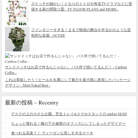
スケッチが細かい！となりのトトロや有名TVドラマなどに登
場する家の間取り図 - TV FLOOR PLANS and MORE -
ファンタジーすぎる！まるで映画の舞台を作るかのような芸
術的な盆栽 - OCOZE
サンドイッチはお店で作るんじゃない。バス停で焼いてるんだ！ - Caribou
Coffee -
これは美味しそう！ビールを丸裸にして魅力を最大限に表現したパッケージ
デザイン - Meet Naked Beer -
最新の投稿 – Recentry
デスクの上の小さな公園。芝生トレイ&スマホスタンドの midori SE/SF
ちょっと憧れる！橋の下を秘密のオフィスにしてしまったデザイナー
食べれる花束？！ ヴィーガンな美しすぎるケーキ