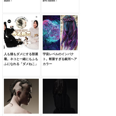
Hats -
levi shoes -
人も猫もダメにする部屋
宇宙レベルのインパク
着。ネコと一緒にもふも
ト。斬新すぎる銀河ヘア
ふになれる「ダメねこ」
カラー