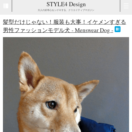
STYLE4 Design
大人の好奇心をシゲキする、クリエイティブマガジン
髪型だけじゃない！服装も大事！イケメンすぎる
男性ファッションモデル犬 - Menswear Dog -