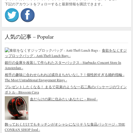
下記のアカウントをフォローすると最新情報を購読できます。
人気の記事 – Popular
食欲をなくすジ
ップロックバッグ - Anti-Theft Lunch Bags -
銀行の金庫を改装して作られたスターバックス - Starbucks Concept Store In
Amsterdam -
相手の趣味に合わせられれば成功まちがいなし？！個性的すぎる婚約指輪 -
The Most Untraditional Engagement Rings -
プレゼントしたくなる！ まるで花束のような一石二鳥のパッケージのワイン
ボトル - Blossom Cava
血だらけの家に住みたいあなたに – Blood -
飾っておくだけでもキッチンがオシャレになりそうな食品パッケージ - THE
CONRAN SHOP food -