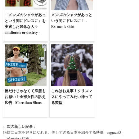
「メンズのシャツがあっ
メンズのシャツがあっと
という間にドレスに」を
いう間にドレスに！ -
実践した残念な人々 -
Ex-men's shirt -
ameliorate or destroy -
靴だけじゃなくて洋服も
これはお見事！クリスマ
お願い！全裸女性の訴え
スにやってみたい神って
広告 - More than Shoes -
る髪型
←次の新しい記事：
絶対に日本を好きになれる。美しすぎる日本を紹介する映像 - augment5 -