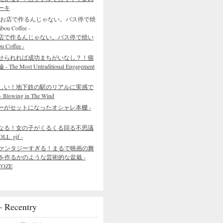
ーキ
店で作るんじゃない。バス停で焼い
Coffee -
せられれば成功まちがいなし？！個
 Most Untraditional Engagement
しい！地下鉄の駅のリアルに実感で
wing in The Wind
ーがセットになったオシャレ本棚 -
なる！女の子がくるくる回る不思議
L_gif -
ァンタジーすぎる！まるで映画の舞
を作るかのような芸術的な盆栽 -
COZE
ecentry