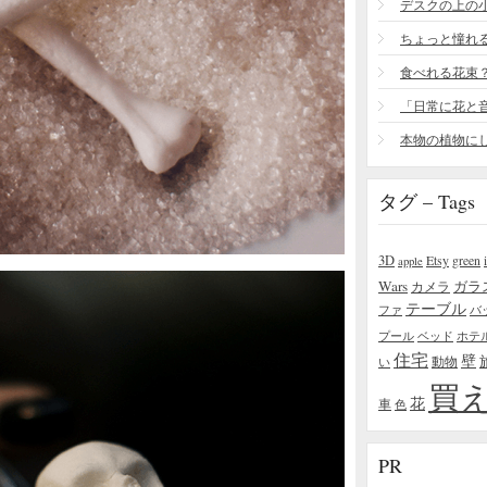
食べれる花束
タグ – Tags
3D
Etsy
green
apple
Wars
ガラ
カメラ
テーブル
ファ
バ
プール
ベッド
ホテ
住宅
壁
い
動物
買
花
車
色
PR