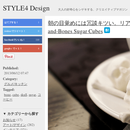
STYLE4 Design
大人の好奇心をシゲキする、クリエイティブマガジン
朝の目覚めには冗談キツい。リアルな
はてブする！
1
and-Bones Sugar Cubes
twitterでツイート！
0
facebookでいいね！
110
google+ で＋１！
4
Published:
2013/06/12 07:47
Category:
グルメ/キッチン
Tagged:
,
,
,
,
bone
cube
skull
sugar
コ
ーヒー
▼ カテゴリーから探す
(17)
お知らせ
(282)
アート/デザイン
(371)
インテリア