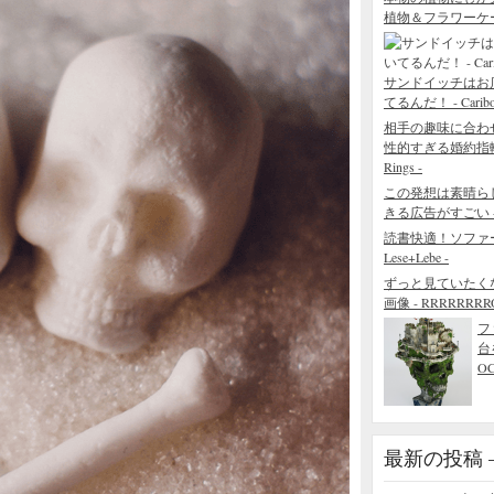
植物＆フラワーケ
サンドイッチはお
てるんだ！ - Caribou 
相手の趣味に合わ
性的すぎる婚約指輪 - The
Rings -
この発想は素晴ら
きる広告がすごい - Blo
読書快適！ソファ
Lese+Lebe -
ずっと見ていたく
画像 - RRRRRRRROL
フ
台
O
最新の投稿 – R