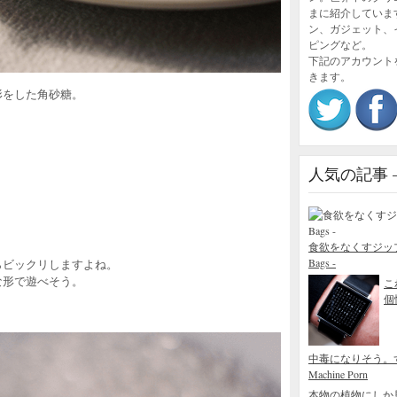
まに紹介していま
ン、ガジェット、
ピングなど。
下記のアカウント
きます。
形をした角砂糖。
人気の記事 – P
食欲をなくすジップロック
Bags -
らビックリしますよね。
な形で遊べそう。
こ
。
個性
中毒になりそう。
Machine Porn
本物の植物にしか