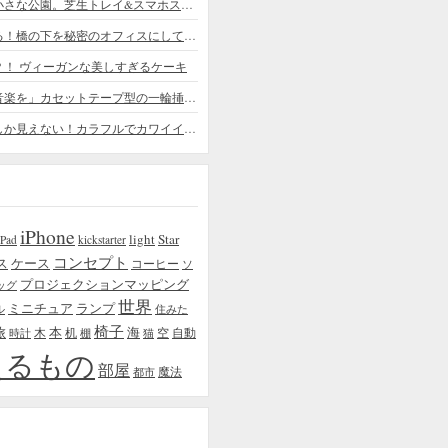
デスクの上の小さな公園。芝生トレイ&スマホスタンドの midori SE/SF
ちょっと憧れる！橋の下を秘密のオフィスにしてしまったデザイナー
？！ ヴィーガンな美しすぎるケーキ
「日常に花と音楽を」カセットテープ型の一輪挿しがカワイイ - cassette vase
本物の植物にしか見えない！カラフルでカワイイ多肉植物＆フラワーケーキ
iPhone
light
Star
iPad
kickstarter
コンセプト
ス
ケース
コーヒー
ソ
プロジェクションマッピング
ッグ
世界
ミニチュア
ランプ
ル
住みた
椅子
本
海
旅
木
机
空
自動
時計
棚
猫
えるもの
部屋
魔法
都市