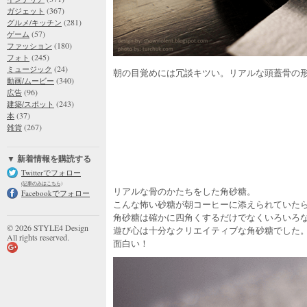
(367)
ガジェット
(281)
グルメ/キッチン
(57)
ゲーム
(180)
ファッション
(245)
フォト
(24)
ミュージック
朝の目覚めには冗談キツい。リアルな頭蓋骨の
(340)
動画/ムービー
(96)
広告
(243)
建築/スポット
(37)
本
(267)
雑貨
▼ 新着情報を購読する
Twitterでフォロー
(記事のみはこちら)
リアルな骨のかたちをした角砂糖。
Facebookでフォロー
こんな怖い砂糖が朝コーヒーに添えられていた
角砂糖は確かに四角くするだけでなくいろいろ
© 2026 STYLE4 Design
遊び心は十分なクリエイティブな角砂糖でした
All rights reserved.
面白い！