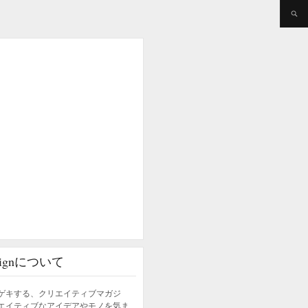
esignについて
ゲキする、クリエイティブマガジ
エイティブなアイデアやモノを気ま