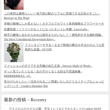
この発想は素晴らしい！地下鉄の駅のリアルに実感できる広告がすごい -
Blowing in The Wind
本物の植物にしか見えない！カラフルでカワイイ多肉植物＆フラワーケーキ
読書快適！ソファーがセットになったオシャレ本棚 - Lese+Lebe -
相手の趣味に合わせられれば成功まちがいなし？！個性的すぎる婚約指輪 -
The Most Untraditional Engagement Rings -
ファンタジーすぎる！まるで映画の舞台を作るかのような芸
術的な盆栽 - OCOZE
ファッションの力でできる究極の自己主張 - Dresses Made of Words -
ずっと見ていたくなる！女の子がくるくる回る不思議画像 -
RRRRRRRROLL_gif -
見せびらかしたい！注目されること間違いなしのクリエイティブなショッピ
ングバッグ - Creative Shopping Bag
最新の投稿 – Recentry
デスクの上の小さな公園。芝生トレイ&スマホスタンドの midori SE/SF