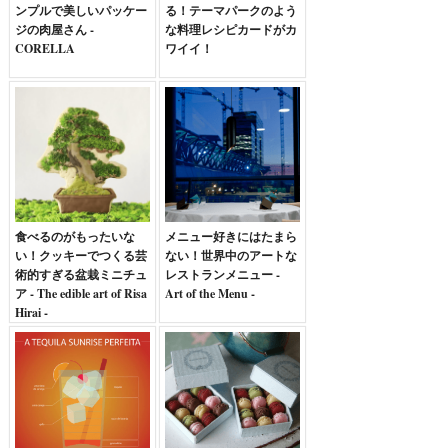
ンプルで美しいパッケー
る！テーマパークのよう
ジの肉屋さん -
な料理レシピカードがカ
CORELLA
ワイイ！
食べるのがもったいな
メニュー好きにはたまら
い！クッキーでつくる芸
ない！世界中のアートな
術的すぎる盆栽ミニチュ
レストランメニュー -
ア - The edible art of Risa
Art of the Menu -
Hirai -