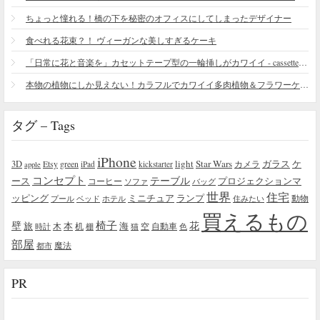
ちょっと憧れる！橋の下を秘密のオフィスにしてしまったデザイナー
食べれる花束？！ ヴィーガンな美しすぎるケーキ
「日常に花と音楽を」カセットテープ型の一輪挿しがカワイイ - cassette vase
本物の植物にしか見えない！カラフルでカワイイ多肉植物＆フラワーケーキ
タグ – Tags
iPhone
light
Star Wars
ガラス
3D
Etsy
green
カメラ
ケ
iPad
kickstarter
apple
コンセプト
テーブル
プロジェクションマ
ース
コーヒー
ソファ
バッグ
世界
住宅
ッピング
ミニチュア
ランプ
プール
ベッド
ホテル
住みたい
動物
買えるもの
椅子
壁
花
本
海
旅
木
机
空
自動車
時計
棚
猫
色
部屋
魔法
都市
PR