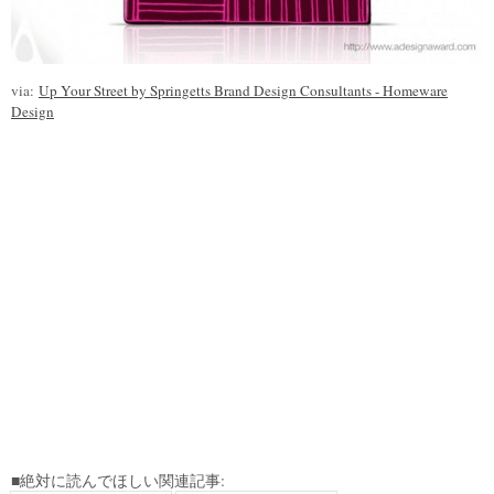
via:
Up Your Street by Springetts Brand Design Consultants - Homeware
Design
■絶対に読んでほしい関連記事: