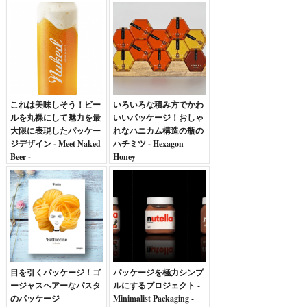
これは美味しそう！ビー
いろいろな積み方でかわ
ルを丸裸にして魅力を最
いいパッケージ！おしゃ
大限に表現したパッケー
れなハニカム構造の瓶の
ジデザイン - Meet Naked
ハチミツ - Hexagon
Beer -
Honey
目を引くパッケージ！ゴ
パッケージを極力シンプ
ージャスヘアーなパスタ
ルにするプロジェクト -
のパッケージ
Minimalist Packaging -