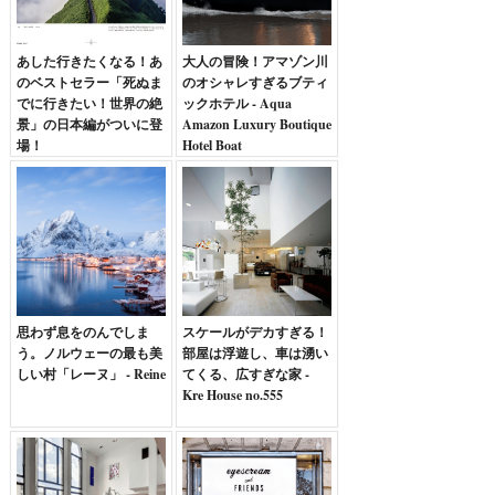
あした行きたくなる！あ
大人の冒険！アマゾン川
のベストセラー「死ぬま
のオシャレすぎるブティ
でに行きたい！世界の絶
ックホテル - Aqua
景」の日本編がついに登
Amazon Luxury Boutique
場！
Hotel Boat
思わず息をのんでしま
スケールがデカすぎる！
う。ノルウェーの最も美
部屋は浮遊し、車は湧い
しい村「レーヌ」 - Reine
てくる、広すぎな家 -
Kre House no.555