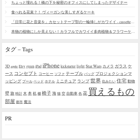
ちょっと憧れる！橋の下を秘密のオフィスにしてしまったデザイナー
食べれる花束？！ ヴィーガンな美しすぎるケーキ
「日常に花と音楽を」カセットテープ型の一輪挿しがカワイイ - cassette vase
本物の植物にしか見えない！カラフルでカワイイ多肉植物＆フラワーケーキ
タグ – Tags
iPhone
light
Star Wars
ガラス
3D
Etsy
green
カメラ
ケ
iPad
kickstarter
apple
コンセプト
テーブル
プロジェクションマ
ース
コーヒー
ソファ
バッグ
世界
住宅
ッピング
ミニチュア
ランプ
プール
ベッド
ホテル
住みたい
動物
買えるもの
椅子
壁
花
本
海
旅
木
机
空
自動車
時計
棚
猫
色
部屋
魔法
都市
PR