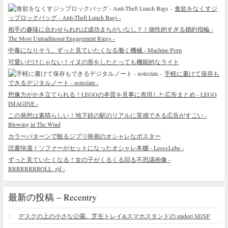
食欲をなくすジ
ップロックバッグ - Anti-Theft Lunch Bags -
相手の趣味に合わせられれば成功まちがいなし？！個性的すぎる婚約指輪 -
The Most Untraditional Engagement Rings -
中毒になりそう。ずっと見ていたくなる働く機械 - Machine Porn
可愛いだけじゃない！イヌの形をしたとっても機能的なライト
手軽に書けて保存も
できるデジタルノート - noteslate -
想像力がかき立てられる！LEGOの本質を見事に表現した広告まとめ - LEGO
IMAGINE -
この発想は素晴らしい！地下鉄の駅のリアルに実感できる広告がすごい -
Blowing in The Wind
カラーパターンで観るジブリ映画のオシャレなポスター
読書快適！ソファーがセットになったオシャレ本棚 - Lese+Lebe -
ずっと見ていたくなる！女の子がくるくる回る不思議画像 -
RRRRRRRROLL_gif -
最新の投稿 – Recentry
デスクの上の小さな公園。芝生トレイ&スマホスタンドの midori SE/SF