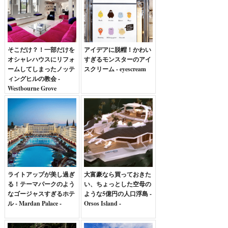
そこだけ？！一部だけを
アイデアに脱帽！かわい
オシャレハウスにリフォ
すぎるモンスターのアイ
ームしてしまったノッテ
スクリーム - eyescream
ィングヒルの教会 -
Westbourne Grove
Church Conversion
ライトアップが美し過ぎ
大富豪なら買っておきた
る！テーマパークのよう
い、ちょっとした空母の
なゴージャスすぎるホテ
ような5億円の人口浮島 -
ル - Mardan Palace -
Orsos Island -