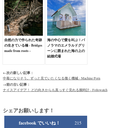
自然の力で作られた奇跡
海の中心で愛を叫ぶ！パ
の生きている橋 - Bridges
ノラマのエメラルドグリ
made from roots -
ーンに囲まれた海の上の
結婚式場
←次の新しい記事：
中毒になりそう。ずっと見ていたくなる働く機械 - Machine Porn
→前の古い記事：
ナイスアイデア！ どの向きからも真っすぐ見れる腕時計 - Followatch
シェアお願いします！
facebook でいいね！
215