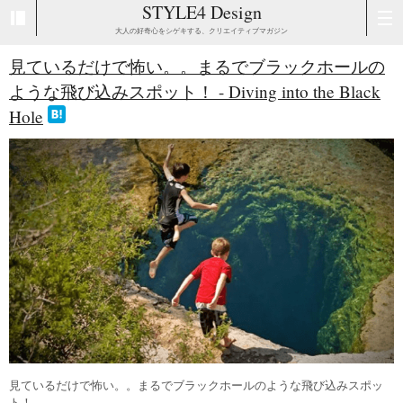
STYLE4 Design
大人の好奇心をシゲキする、クリエイティブマガジン
見ているだけで怖い。。まるでブラックホールの
ような飛び込みスポット！ - Diving into the Black
Hole
見ているだけで怖い。。まるでブラックホールのような飛び込みスポッ
ト！