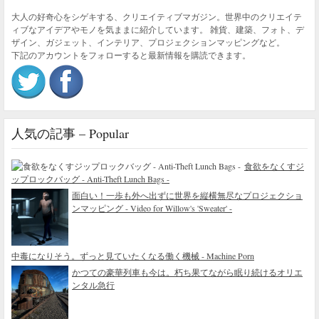
大人の好奇心をシゲキする、クリエイティブマガジン。世界中のクリエイテ
ィブなアイデアやモノを気ままに紹介しています。 雑貨、建築、フォト、デ
ザイン、ガジェット、インテリア、プロジェクションマッピングなど。
下記のアカウントをフォローすると最新情報を購読できます。
人気の記事 – Popular
食欲をなくすジ
ップロックバッグ - Anti-Theft Lunch Bags -
面白い！一歩も外へ出ずに世界を縦横無尽なプロジェクショ
ンマッピング - Video for Willow's 'Sweater' -
中毒になりそう。ずっと見ていたくなる働く機械 - Machine Porn
かつての豪華列車も今は。朽ち果てながら眠り続けるオリエ
ンタル急行