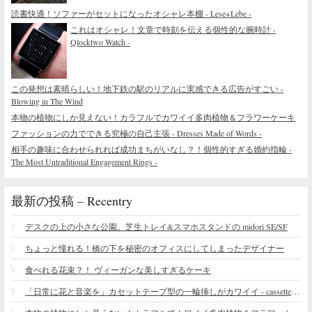
読書快適！ソファーがセットになったオシャレ本棚 - Lese+Lebe -
これはオシャレ！文章で時刻を伝える個性的な腕時計 -
Qlocktwo Watch -
この発想は素晴らしい！地下鉄の駅のリアルに実感できる広告がすごい -
Blowing in The Wind
本物の植物にしか見えない！カラフルでカワイイ多肉植物＆フラワーケーキ
ファッションの力でできる究極の自己主張 - Dresses Made of Words -
相手の趣味に合わせられれば成功まちがいなし？！個性的すぎる婚約指輪 -
The Most Untraditional Engagement Rings -
最新の投稿 – Recentry
デスクの上の小さな公園。芝生トレイ&スマホスタンドの midori SE/SF
ちょっと憧れる！橋の下を秘密のオフィスにしてしまったデザイナー
食べれる花束？！ ヴィーガンな美しすぎるケーキ
「日常に花と音楽を」カセットテープ型の一輪挿しがカワイイ - cassette vase