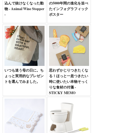
込んで抜けなくなった動
の5000年間の進化を並べ
物 - Animal Wine Stopper
たインフォグラフィック
-
ポスター
いつも迷う母の日に。ち
思わずかじりつきたくな
ょっと実用的なプレゼン
る！ほっと一息つきたい
トを選んでみました。
時に使いたい本物そっく
りな食材の付箋 -
STICKY MEMO
DELICA