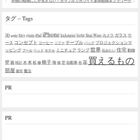
本物の植物にしか見えない！カラフルでカワイイ多肉植物＆フラワーケーキ
タグ – Tags
iPhone
light
Star Wars
ガラス
3D
Etsy
green
カメラ
ケ
iPad
kickstarter
apple
コンセプト
テーブル
プロジェクションマ
ース
コーヒー
ソファ
バッグ
世界
住宅
ッピング
ミニチュア
ランプ
プール
ベッド
ホテル
住みたい
動物
買えるもの
椅子
壁
花
本
海
旅
木
机
空
自動車
時計
棚
猫
色
部屋
魔法
都市
PR
PR