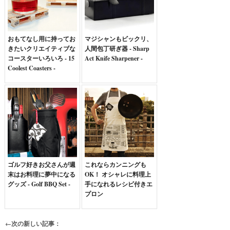
おもてなし用に持ってお
マジシャンもビックリ、
きたいクリエイティブな
人間包丁研ぎ器 - Sharp
コースターいろいろ - 15
Act Knife Sharpener -
Coolest Coasters -
ゴルフ好きお父さんが週
これならカンニングも
末はお料理に夢中になる
OK！ オシャレに料理上
グッズ - Golf BBQ Set -
手になれるレシピ付きエ
プロン
←次の新しい記事：