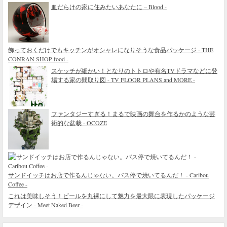
血だらけの家に住みたいあなたに – Blood -
飾っておくだけでもキッチンがオシャレになりそうな食品パッケージ - THE
CONRAN SHOP food -
スケッチが細かい！となりのトトロや有名TVドラマなどに登
場する家の間取り図 - TV FLOOR PLANS and MORE -
ファンタジーすぎる！まるで映画の舞台を作るかのような芸
術的な盆栽 - OCOZE
サンドイッチはお店で作るんじゃない。バス停で焼いてるんだ！ - Caribou
Coffee -
これは美味しそう！ビールを丸裸にして魅力を最大限に表現したパッケージ
デザイン - Meet Naked Beer -