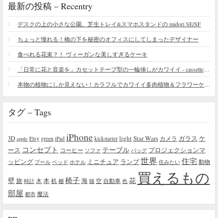
最新の投稿 – Recentry
デスクの上の小さな公園。芝生トレイ&スマホスタンドの midori SE/SF
ちょっと憧れる！橋の下を秘密のオフィスにしてしまったデザイナー
食べれる花束？！ ヴィーガンな美しすぎるケーキ
「日常に花と音楽を」カセットテープ型の一輪挿しがカワイイ - cassette vase
本物の植物にしか見えない！カラフルでカワイイ多肉植物＆フラワーケーキ
タグ – Tags
iPhone
light
Star Wars
ガラス
3D
Etsy
green
カメラ
ケ
iPad
kickstarter
apple
コンセプト
テーブル
プロジェクションマ
ース
コーヒー
ソファ
バッグ
世界
住宅
ッピング
ミニチュア
ランプ
プール
ベッド
ホテル
住みたい
動物
買えるもの
椅子
壁
花
本
海
旅
木
机
空
自動車
時計
棚
猫
色
部屋
魔法
都市