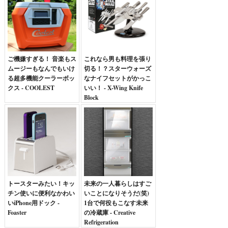
ご機嫌すぎる！ 音楽もス
これなら男も料理を張り
ムージーもなんでもいけ
切る！？スターウォーズ
る超多機能クーラーボッ
なナイフセットがかっこ
クス - COOLEST
いい！ - X-Wing Knife
Block
トースターみたい！キッ
未来の一人暮らしはすご
チン使いに便利なかわい
いことになりそうだ(笑)
いiPhone用ドック -
1台で何役もこなす未来
Foaster
の冷蔵庫 - Creative
Refrigeration