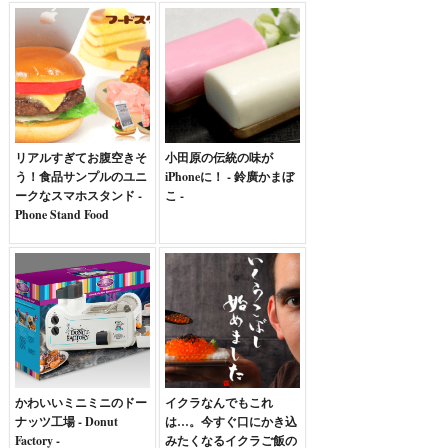
リアルすぎてお腹空きそ
小田原の伝統の味が
う！食品サンプルのユニ
iPhoneに！ - 鈴廣かまぼ
ークなスマホスタンド -
こ -
Phone Stand Food
かわいいミニミニのドー
イクラなんでもこれ
ナッツ工場 - Donut
は…。今すぐ口にかき込
Factory -
みたくなるイクラご飯の