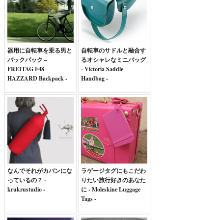
器用に自転車を乗る男と
自転車のサドルと融合す
バックパック –
るオシャレなミニバッグ
FREITAG F48
- Victoria Saddle
HAZZARD Backpack -
Handbag -
なんでそれがカバンにな
ラゲージタグにもこだわ
っているの？ -
りたい旅行好きのあなた
krukrustudio -
に - Moleskine Luggage
Tags -