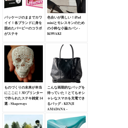
パッケージのままでカワ
色合いが美しい！iPad
イイ！各ブランドに身を
miniとモレスキンのため
固めたバービーのコラボ
の小粋な小脇カバン -
がステキ
KOWAKI
ものづくりの未来が本当
こんな画期的なバッグを
にここに！3Dプリンター
待っていた！とてもオシ
で作られたステキ雑貨 14
ャレなスマホを充電でき
選 - Shapeways
るバッグ - KENJI
AMADANA -