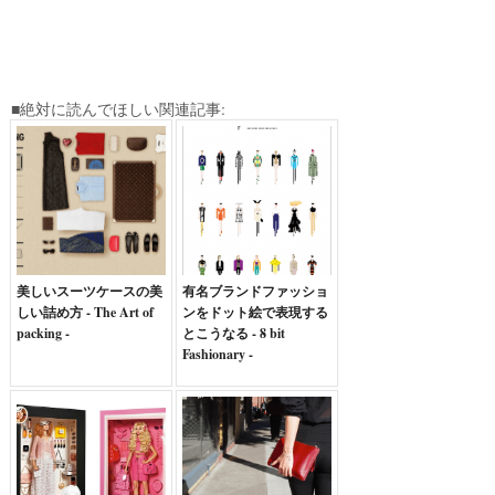
■絶対に読んでほしい関連記事:
美しいスーツケースの美
有名ブランドファッショ
しい詰め方 - The Art of
ンをドット絵で表現する
packing -
とこうなる - 8 bit
Fashionary -