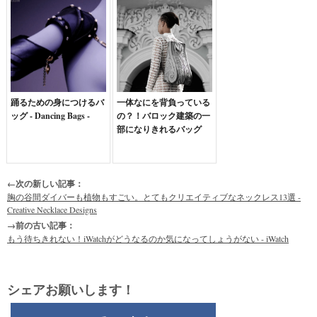
踊るための身につけるバ
一体なにを背負っている
ッグ - Dancing Bags -
の？！バロック建築の一
部になりきれるバッグ
←次の新しい記事：
胸の谷間ダイバーも植物もすごい。とてもクリエイティブなネックレス13選 -
Creative Necklace Designs
→前の古い記事：
もう待ちきれない！iWatchがどうなるのか気になってしょうがない - iWatch
シェアお願いします！