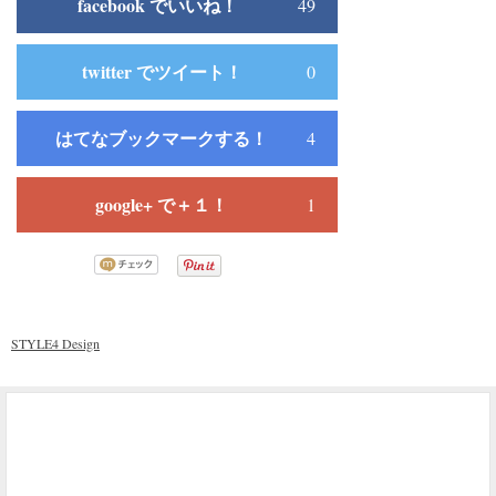
facebook でいいね！
49
twitter でツイート！
0
はてなブックマークする！
4
google+ で＋１！
1
STYLE4 Design