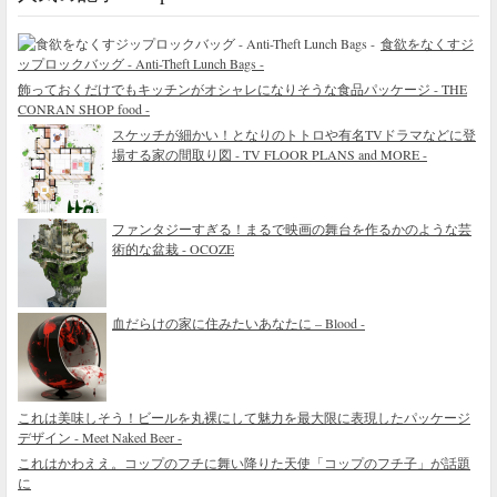
食欲をなくすジ
ップロックバッグ - Anti-Theft Lunch Bags -
飾っておくだけでもキッチンがオシャレになりそうな食品パッケージ - THE
CONRAN SHOP food -
スケッチが細かい！となりのトトロや有名TVドラマなどに登
場する家の間取り図 - TV FLOOR PLANS and MORE -
ファンタジーすぎる！まるで映画の舞台を作るかのような芸
術的な盆栽 - OCOZE
血だらけの家に住みたいあなたに – Blood -
これは美味しそう！ビールを丸裸にして魅力を最大限に表現したパッケージ
デザイン - Meet Naked Beer -
これはかわええ。コップのフチに舞い降りた天使「コップのフチ子」が話題
に