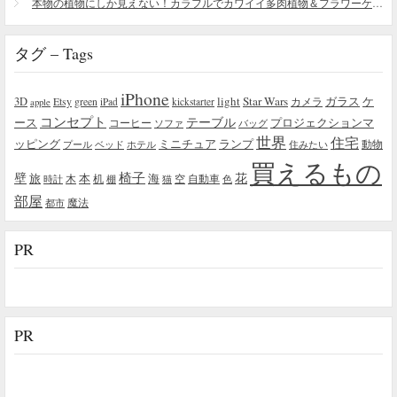
本物の植物にしか見えない！カラフルでカワイイ多肉植物＆フラワーケーキ
タグ – Tags
iPhone
light
Star Wars
ガラス
3D
Etsy
green
カメラ
ケ
iPad
kickstarter
apple
コンセプト
テーブル
プロジェクションマ
ース
コーヒー
ソファ
バッグ
世界
住宅
ッピング
ミニチュア
ランプ
プール
ベッド
ホテル
住みたい
動物
買えるもの
椅子
壁
花
本
海
旅
木
机
空
自動車
時計
棚
猫
色
部屋
魔法
都市
PR
PR