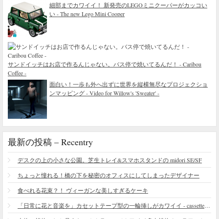
細部までカワイイ！ 新発売のLEGOミニクーパーがカッコい
い - The new Lego Mini Cooper
サンドイッチはお店で作るんじゃない。バス停で焼いてるんだ！ - Caribou
Coffee -
面白い！一歩も外へ出ずに世界を縦横無尽なプロジェクショ
ンマッピング - Video for Willow's 'Sweater' -
最新の投稿 – Recentry
デスクの上の小さな公園。芝生トレイ&スマホスタンドの midori SE/SF
ちょっと憧れる！橋の下を秘密のオフィスにしてしまったデザイナー
食べれる花束？！ ヴィーガンな美しすぎるケーキ
「日常に花と音楽を」カセットテープ型の一輪挿しがカワイイ - cassette vase