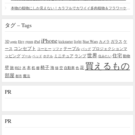
本物の植物にしか見えない！カラフルでカワイイ多肉植物＆フラワーケーキ
タグ – Tags
iPhone
light
Star Wars
ガラス
3D
Etsy
green
カメラ
ケ
iPad
kickstarter
apple
コンセプト
テーブル
プロジェクションマ
ース
コーヒー
ソファ
バッグ
世界
住宅
ッピング
ミニチュア
ランプ
プール
ベッド
ホテル
住みたい
動物
買えるもの
椅子
壁
花
本
海
旅
木
机
空
自動車
時計
棚
猫
色
部屋
魔法
都市
PR
PR