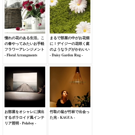
憧れの花のある生活。こ
まるで部屋の中がお花畑
の春やってみたいお手軽
に！デイジーの花咲く庭
フラワーアレンジメント
のようなラグがかわいい
- Floral Arrangments
- Daisy Garden Rug -
お部屋をオシャレに演出
竹取の翁が竹林で出会っ
するポラロイド風インテ
た光 - KAGUA -
リア照明 - Polaboy -