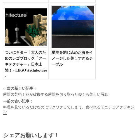
ついにキター！大人のた
星空を閉じ込めた海をイ
めのレゴブロック「アー
メージした美しすぎるテ
キテクチャー」日本上
ーブル
陸！ - LEGO Architecture
-
←次の新しい記事：
瞬間の芸術！花が破裂する瞬間を切り取った儚くも美しい写真
→前の古い記事：
料理を見ているだけなのにワクワクしてしまう。食べれるミニチュアクッキン
グ
シェアお願いします！