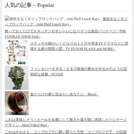
人気の記事 – Popular
食欲をなくすジ
ップロックバッグ - Anti-Theft Lunch Bags -
飾っておくだけでもキッチンがオシャレになりそうな食品パッケージ - THE
CONRAN SHOP food -
スケッチが細かい！となりのトトロや有名TVドラマなどに登
場する家の間取り図 - TV FLOOR PLANS and MORE -
ファンタジーすぎる！まるで映画の舞台を作るかのような芸
術的な盆栽 - OCOZE
血だらけの家に住みたいあなたに – Blood -
これは美味しそう！ビールを丸裸にして魅力を最大限に表現したパッケージ
デザイン - Meet Naked Beer -
これはかわええ。コップのフチに舞い降りた天使「コップのフチ子」が話題