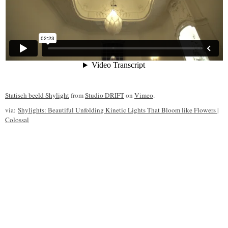
Statisch beeld Shylight
from
Studio DRIFT
on
Vimeo
.
via:
Shylights: Beautiful Unfolding Kinetic Lights That Bloom like Flowers |
Colossal