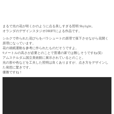
まるで光の花が咲くかのように点る美しすぎる照明 Shylight。
オランダのデザインスタジオDRIFTによる作品です。
シルクで作られた花びらをパラシュートの原理で落下させながら花開く
原理になっています。
花の就眠運動を参考に作られたものだそうですよ。
9メートルの高さが必要とのことで普通の家では難しそうですね(笑)
アムステルダム国立美術館に展示されているとのこと。
光の形や色などを工夫した照明は良くありますが、点き方をデザインし
た発想に驚きです。
優雅ですね！