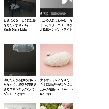
ときに光を、ときには影
わかる人にはわかる！ち
をもたらす傘 - Day
ょっとスターウォーズな
Shade Night Light -
北欧風ペンダントライト
消したくなる照明があっ
犬もオシャレになりそ
たなんて。星空を満喫で
う！巨匠が手がけた犬の
きるロマンチックなペン
ための建築 - Architecture
ダント - Skylight
for Dogs