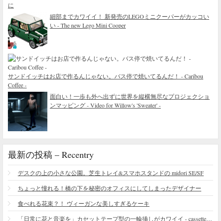
に
細部までカワイイ！ 新発売のLEGOミニクーパーがカッコい
い - The new Lego Mini Cooper
サンドイッチはお店で作るんじゃない。バス停で焼いてるんだ！ - Caribou
Coffee -
面白い！一歩も外へ出ずに世界を縦横無尽なプロジェクショ
ンマッピング - Video for Willow's 'Sweater' -
最新の投稿 – Recentry
デスクの上の小さな公園。芝生トレイ&スマホスタンドの midori SE/SF
ちょっと憧れる！橋の下を秘密のオフィスにしてしまったデザイナー
食べれる花束？！ ヴィーガンな美しすぎるケーキ
「日常に花と音楽を」カセットテープ型の一輪挿しがカワイイ - cassette vase