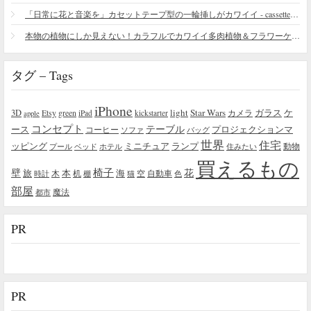
「日常に花と音楽を」カセットテープ型の一輪挿しがカワイイ - cassette vase
本物の植物にしか見えない！カラフルでカワイイ多肉植物＆フラワーケーキ
タグ – Tags
iPhone
light
Star Wars
ガラス
3D
Etsy
green
カメラ
ケ
iPad
kickstarter
apple
コンセプト
テーブル
プロジェクションマ
ース
コーヒー
ソファ
バッグ
世界
住宅
ッピング
ミニチュア
ランプ
プール
ベッド
ホテル
住みたい
動物
買えるもの
椅子
壁
花
本
海
旅
木
机
空
自動車
時計
棚
猫
色
部屋
魔法
都市
PR
PR