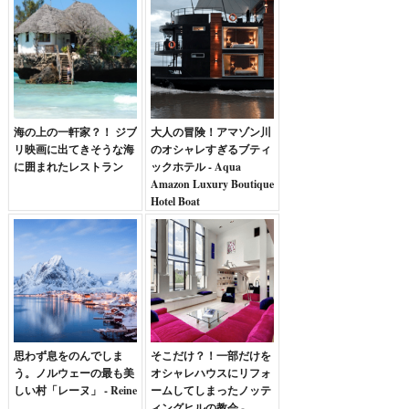
海の上の一軒家？！ ジブ
大人の冒険！アマゾン川
リ映画に出てきそうな海
のオシャレすぎるブティ
に囲まれたレストラン
ックホテル - Aqua
Amazon Luxury Boutique
Hotel Boat
思わず息をのんでしま
そこだけ？！一部だけを
う。ノルウェーの最も美
オシャレハウスにリフォ
しい村「レーヌ」 - Reine
ームしてしまったノッテ
ィングヒルの教会 -