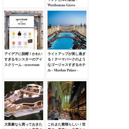
Westbourne Grove
Church Conversion
アイデアに脱帽！かわい
ライトアップが美し過ぎ
すぎるモンスターのアイ
る！テーマパークのよう
スクリーム - eyescream
なゴージャスすぎるホテ
ル - Mardan Palace -
大富豪なら買っておきた
これまた素晴らしい！世