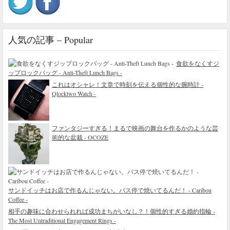
人気の記事 – Popular
食欲をなくすジ
ップロックバッグ - Anti-Theft Lunch Bags -
これはオシャレ！文章で時刻を伝える個性的な腕時計 -
Qlocktwo Watch -
ファンタジーすぎる！まるで映画の舞台を作るかのような芸
術的な盆栽 - OCOZE
サンドイッチはお店で作るんじゃない。バス停で焼いてるんだ！ - Caribou
Coffee -
相手の趣味に合わせられれば成功まちがいなし？！個性的すぎる婚約指輪 -
The Most Untraditional Engagement Rings -