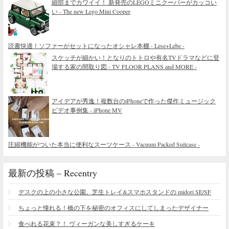
細部までカワイイ！ 新発売のLEGOミニクーパーがカッコい
い - The new Lego Mini Cooper
読書快適！ソファーがセットになったオシャレ本棚 - Lese+Lebe -
スケッチが細かい！となりのトトロや有名TVドラマなどに登
場する家の間取り図 - TV FLOOR PLANS and MORE -
アイデアが秀逸！複数台のiPhoneで作った傑作ミュージック
ビデオ事例集 - iPhone MV
圧縮機能がついた本当に便利なスーツケース - Vacuum Packed Suitcase -
最新の投稿 – Recentry
デスクの上の小さな公園。芝生トレイ&スマホスタンドの midori SE/SF
ちょっと憧れる！橋の下を秘密のオフィスにしてしまったデザイナー
食べれる花束？！ ヴィーガンな美しすぎるケーキ