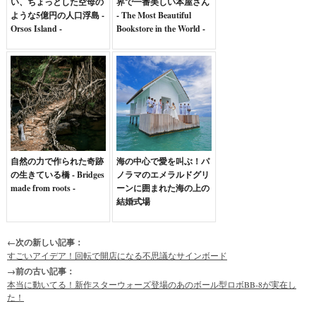
い、ちょっとした空母の
界で一番美しい本屋さん
ような5億円の人口浮島 -
- The Most Beautiful
Orsos Island -
Bookstore in the World -
自然の力で作られた奇跡
海の中心で愛を叫ぶ！パ
の生きている橋 - Bridges
ノラマのエメラルドグリ
made from roots -
ーンに囲まれた海の上の
結婚式場
←次の新しい記事：
すごいアイデア！回転で開店になる不思議なサインボード
→前の古い記事：
本当に動いてる！新作スターウォーズ登場のあのボール型ロボBB-8が実在し
た！