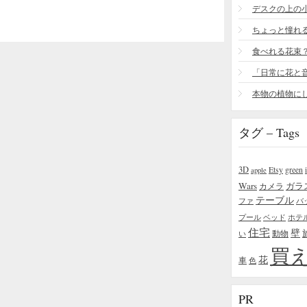
食べれる花束
タグ – Tags
3D
Etsy
green
apple
Wars
ガラ
カメラ
テーブル
ファ
バ
プール
ベッド
ホテ
住宅
壁
い
動物
買
花
車
色
PR