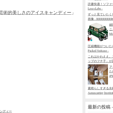
読書快適！ソファ
Lese+Lebe -
の芸術的美しさのアイスキャンディー
」
ずっと見ていたく
画像 - RRRRRRRROL
細
ニ
Mi
圧縮機能がついた本当
Packed Suitcase -
これはかわええ。
ップのフチ子」が
ア
た
iP
素晴らしすぎる水槽の造園術
Aquascaping Inspirat
最新の投稿 – R
ンディー