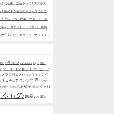
デスクの上の小さな公園。芝生トレイ&スマホスタンドの midori SE/SF
ちょっと憧れる！橋の下を秘密のオフィスにしてしまったデザイナー
？！ ヴィーガンな美しすぎるケーキ
「日常に花と音楽を」カセットテープ型の一輪挿しがカワイイ - cassette vase
本物の植物にしか見えない！カラフルでカワイイ多肉植物＆フラワーケーキ
iPhone
light
Star
iPad
kickstarter
コンセプト
ス
ケース
コーヒー
ソ
プロジェクションマッピング
ッグ
世界
ミニチュア
ランプ
ル
住みた
椅子
本
海
旅
木
机
空
自動
時計
棚
猫
えるもの
部屋
魔法
都市