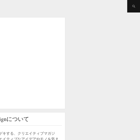
esignについて
ゲキする、クリエイティブマガジ
エイティブなアイデアやモノを気ま