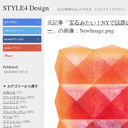
STYLE4 Design
大人の好奇心をシゲキする、クリエイティブマガジン
元記事「
宝石みたい！NYで話題
はてブする！
0
ー
」の画像：NewImage.png
twitterでツイート！
0
facebookでいいね！
0
google+ で＋１！
0
Published:
2015/09/17 07:12
▼ カテゴリーから探す
(17)
お知らせ
(282)
アート/デザイン
(371)
インテリア
(367)
ガジェット
(281)
グルメ/キッチン
(57)
ゲーム
(180)
ファッション
(245)
フォト