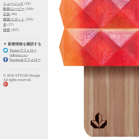
(24)
ミュージック
(340)
動画/ムービー
(96)
広告
(243)
建築/スポット
(37)
本
(267)
雑貨
▼ 新着情報を購読する
Twitterでフォロー
(記事のみはこちら)
Facebookでフォロー
© 2026 STYLE4 Design
All rights reserved.