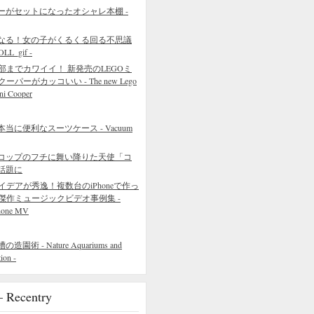
ーがセットになったオシャレ本棚 -
なる！女の子がくるくる回る不思議
L_gif -
部までカワイイ！ 新発売のLEGOミ
クーパーがカッコいい - The new Lego
ni Cooper
に便利なスーツケース - Vacuum
コップのフチに舞い降りた天使「コ
話題に
イデアが秀逸！複数台のiPhoneで作っ
傑作ミュージックビデオ事例集 -
hone MV
 - Nature Aquariums and
ion -
ecentry