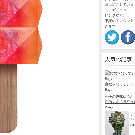
まに紹介していま
ン、ガジェット、
ピングなど。
下記のアカウント
きます。
人気の記事 – P
食欲をなくすジップロック
Bags -
相手の趣味に合わ
性的すぎる婚約指輪 - The
Rings -
フ
台
O