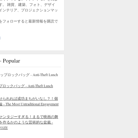
す。 雑貨、建築、フォト、デザイ
インテリア、プロジェクションマッ
をフォローすると最新情報を購読で
opular
バッグ - Anti-Theft Lunch
せられれば成功まちがいなし？！個
 Most Untraditional Engagement
ァンタジーすぎる！まるで映画の舞
を作るかのような芸術的な盆栽 -
COZE