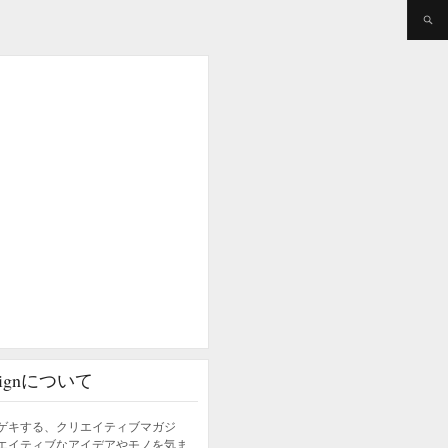
esignについて
ゲキする、クリエイティブマガジ
エイティブなアイデアやモノを気ま