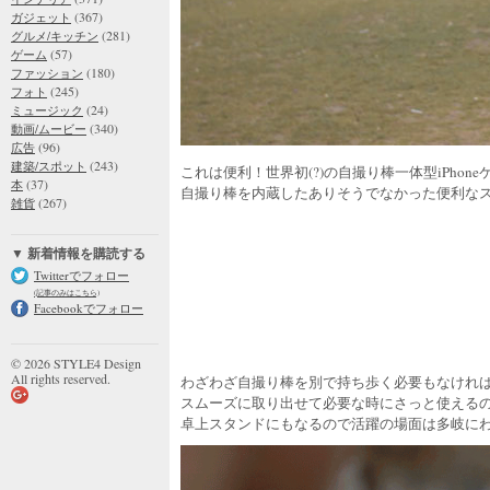
(367)
ガジェット
(281)
グルメ/キッチン
(57)
ゲーム
(180)
ファッション
(245)
フォト
(24)
ミュージック
(340)
動画/ムービー
(96)
広告
(243)
建築/スポット
これは便利！世界初(?)の自撮り棒一体型iPhoneケ
(37)
本
自撮り棒を内蔵したありそうでなかった便利な
(267)
雑貨
▼ 新着情報を購読する
Twitterでフォロー
(記事のみはこちら)
Facebookでフォロー
© 2026 STYLE4 Design
All rights reserved.
わざわざ自撮り棒を別で持ち歩く必要もなけれ
スムーズに取り出せて必要な時にさっと使える
卓上スタンドにもなるので活躍の場面は多岐に