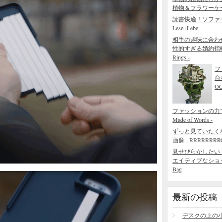
植物＆フラワーケ
読書快適！ソファ
Lese+Lebe -
相手の趣味に合わ
性的すぎる婚約指輪 - The
Rings -
フ
台
O
ファッションの力でで
Made of Words -
ずっと見ていたく
画像 - RRRRRRRROL
見せびらかしたい
エイティブなショッピング
Bag
最新の投稿 – R