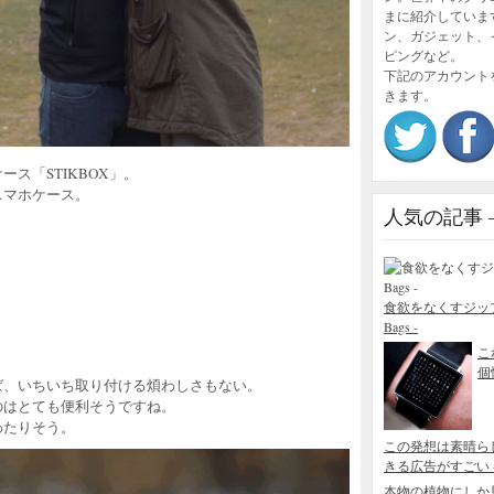
まに紹介していま
ン、ガジェット、
ピングなど。
下記のアカウント
きます。
ース「STIKBOX」。
スマホケース。
人気の記事 – P
食欲をなくすジップロック
Bags -
こ
個性
ば、いちいち取り付ける煩わしさもない。
のはとても便利そうですね。
わたりそう。
この発想は素晴ら
きる広告がすごい - Blo
本物の植物にしか