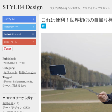
STYLE4 Design
大人の好奇心をシゲキする、クリエイティブマガジン
これは便利！世界初(?)の自撮り棒一
はてブする！
3
twitterでツイート！
0
facebookでいいね！
11
google+ で＋１！
7
Published:
2016/01/13 07:30
Category:
,
ガジェット
動画/ムービー
Tagged:
,
,
,
iPhone
kickstarter
selfie
,
ケース
買えるもの
▼ カテゴリーから探す
(17)
お知らせ
(282)
アート/デザイン
(371)
インテリア