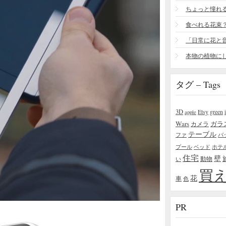
食べれる花束
タグ – Tags
3D
Etsy
green
apple
Wars
ガラ
カメラ
テーブル
ファ
バ
プール
ベッド
ホテ
住宅
壁
い
動物
買
花
車
色
PR