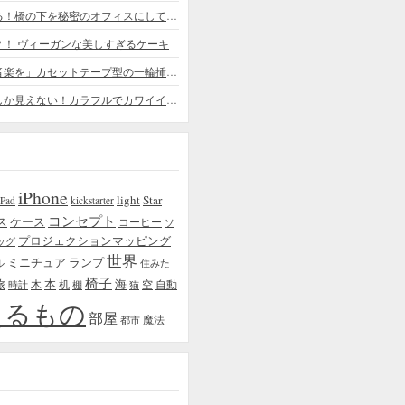
ちょっと憧れる！橋の下を秘密のオフィスにしてしまったデザイナー
？！ ヴィーガンな美しすぎるケーキ
「日常に花と音楽を」カセットテープ型の一輪挿しがカワイイ - cassette vase
本物の植物にしか見えない！カラフルでカワイイ多肉植物＆フラワーケーキ
iPhone
light
Star
iPad
kickstarter
コンセプト
ス
ケース
コーヒー
ソ
プロジェクションマッピング
ッグ
世界
ミニチュア
ランプ
ル
住みた
椅子
本
海
旅
木
机
空
自動
時計
棚
猫
えるもの
部屋
魔法
都市