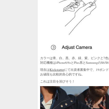
カラーは青、白、黒、赤、緑、紫、ピンクと7色
対応機種はiPhone6/6sとPlus系とSamsungのS6
現在は
Kickstarter
にて出資者募集中で、19ポンド(
お値段も比較的良心的ですね。
これは注目を浴びそう！