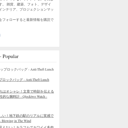
す。 雑貨、建築、フォト、デザイ
インテリア、プロジェクションマッ
をフォローすると最新情報を購読で
opular
バッグ - Anti-Theft Lunch
れはオシャレ！文章で時刻を伝える
的な腕時計 - Qlocktwo Watch -
しい！地下鉄の駅のリアルに実感で
wing in The Wind
見えない！カラフルでカワイイ多肉