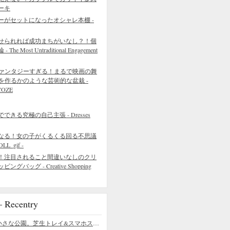
ーキ
ーがセットになったオシャレ本棚 -
せられれば成功まちがいなし？！個
 Most Untraditional Engagement
ァンタジーすぎる！まるで映画の舞
を作るかのような芸術的な盆栽 -
COZE
きる究極の自己主張 - Dresses
なる！女の子がくるくる回る不思議
L_gif -
！注目されること間違いなしのクリ
バッグ - Creative Shopping
ecentry
デスクの上の小さな公園。芝生トレイ&スマホスタンドの midori SE/SF