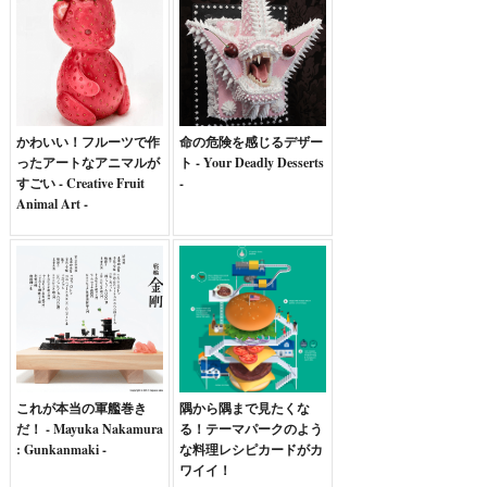
かわいい！フルーツで作
命の危険を感じるデザー
ったアートなアニマルが
ト - Your Deadly Desserts
すごい - Creative Fruit
-
Animal Art -
これが本当の軍艦巻き
隅から隅まで見たくな
だ！ - Mayuka Nakamura
る！テーマパークのよう
: Gunkanmaki -
な料理レシピカードがカ
ワイイ！