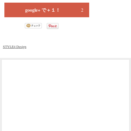
google+ で＋１！
2
STYLE4 Design