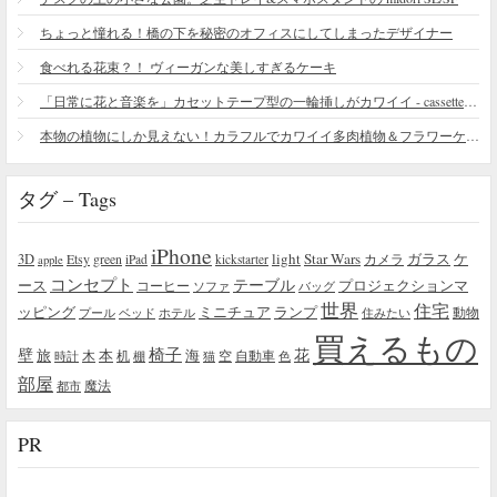
ちょっと憧れる！橋の下を秘密のオフィスにしてしまったデザイナー
食べれる花束？！ ヴィーガンな美しすぎるケーキ
「日常に花と音楽を」カセットテープ型の一輪挿しがカワイイ - cassette vase
本物の植物にしか見えない！カラフルでカワイイ多肉植物＆フラワーケーキ
タグ – Tags
iPhone
light
Star Wars
ガラス
3D
Etsy
green
カメラ
ケ
iPad
kickstarter
apple
コンセプト
テーブル
プロジェクションマ
ース
コーヒー
ソファ
バッグ
世界
住宅
ッピング
ミニチュア
ランプ
プール
ベッド
ホテル
住みたい
動物
買えるもの
椅子
壁
花
本
海
旅
木
机
空
自動車
時計
棚
猫
色
部屋
魔法
都市
PR