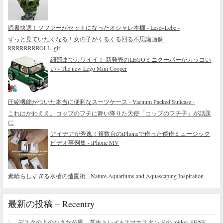
読書快適！ソファーがセットになったオシャレ本棚 - Lese+Lebe -
ずっと見ていたくなる！女の子がくるくる回る不思議画像 -
RRRRRRRROLL_gif -
細部までカワイイ！ 新発売のLEGOミニクーパーがカッコい
い - The new Lego Mini Cooper
圧縮機能がついた本当に便利なスーツケース - Vacuum Packed Suitcase -
これはかわええ。コップのフチに舞い降りた天使「コップのフチ子」が話題
に
アイデアが秀逸！複数台のiPhoneで作った傑作ミュージック
ビデオ事例集 - iPhone MV
素晴らしすぎる水槽の造園術 - Nature Aquariums and Aquascaping Inspiration -
最新の投稿 – Recentry
デスクの上の小さな公園。芝生トレイ&スマホスタンドの midori SE/SF