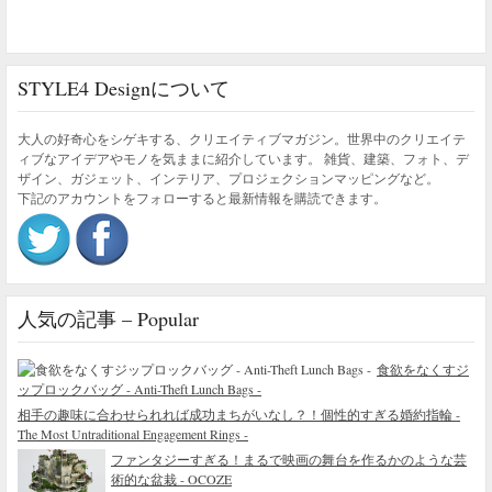
STYLE4 Designについて
大人の好奇心をシゲキする、クリエイティブマガジン。世界中のクリエイテ
ィブなアイデアやモノを気ままに紹介しています。 雑貨、建築、フォト、デ
ザイン、ガジェット、インテリア、プロジェクションマッピングなど。
下記のアカウントをフォローすると最新情報を購読できます。
人気の記事 – Popular
食欲をなくすジ
ップロックバッグ - Anti-Theft Lunch Bags -
相手の趣味に合わせられれば成功まちがいなし？！個性的すぎる婚約指輪 -
The Most Untraditional Engagement Rings -
ファンタジーすぎる！まるで映画の舞台を作るかのような芸
術的な盆栽 - OCOZE