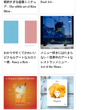
術的すぎる盆栽ミニチュ
Food Art -
ア - The edible art of Risa
Hirai -
わかりやすくてかわいい
メニュー好きにはたまら
ピクセルアートなカロリ
ない！世界中のアートな
ー表 - Fancy a Byte -
レストランメニュー -
Art of the Menu -