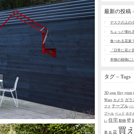
最新の投稿 – R
食べれる花束
タグ – Tags
3D
Etsy
green
apple
Wars
ガラ
カメラ
テーブル
ファ
バ
プール
ベッド
ホテ
住宅
壁
い
動物
買
花
車
色