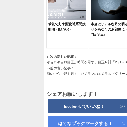
拳銃で灯す変化球系間接
本当にリアルな月の明
照明 - BANG! -
りをあなたのお部屋に -
The Moon -
←次の新しい記事：
ギョロギョロ目玉が時間を示す、目玉時計「PopEye Cl
→前の古い記事：
海の中心で愛を叫ぶ！パノラマのエメラルドグリー
シェアお願いします！
facebook でいいね！
20
はてなブックマークする！
2