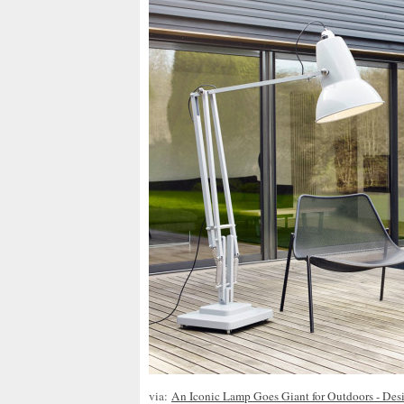
via:
An Iconic Lamp Goes Giant for Outdoors - Des