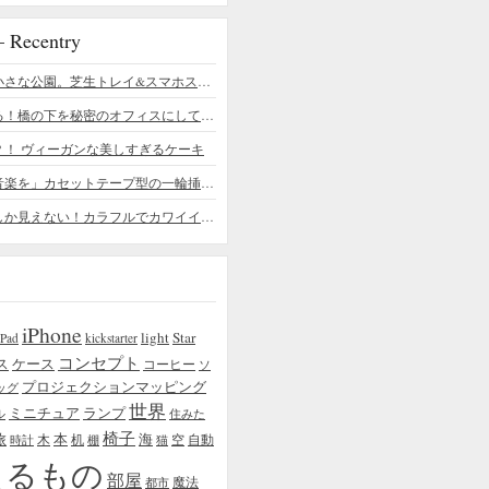
ecentry
デスクの上の小さな公園。芝生トレイ&スマホスタンドの midori SE/SF
ちょっと憧れる！橋の下を秘密のオフィスにしてしまったデザイナー
？！ ヴィーガンな美しすぎるケーキ
「日常に花と音楽を」カセットテープ型の一輪挿しがカワイイ - cassette vase
本物の植物にしか見えない！カラフルでカワイイ多肉植物＆フラワーケーキ
iPhone
light
Star
iPad
kickstarter
コンセプト
ス
ケース
コーヒー
ソ
プロジェクションマッピング
ッグ
世界
ミニチュア
ランプ
ル
住みた
椅子
本
海
旅
木
机
空
自動
時計
棚
猫
えるもの
部屋
魔法
都市