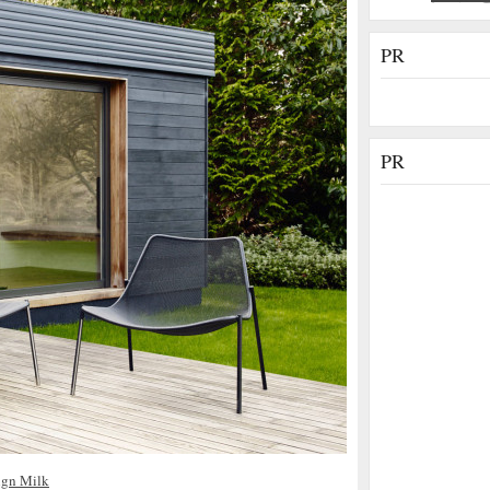
PR
PR
ign Milk