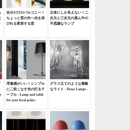
ち
自分だけのバルコニー！
立体にしか見えない！二
な
ちょっと窓の外へ光を浴
次元と三次元の真ん中の
ト
びれる変形する窓
不思議なランプ
イ
浮遊感がいい！シンプル
グラス立てのような素敵
ミ
に二役こなす光の灯るテ
なライト - Dono Lamps -
y
ーブル - Lamp and table
for your focal point -