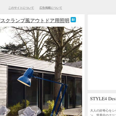
このサイトについて
広告掲載について
デスクランプ風アウトドア用照明
STYLE4 D
大人の好奇心をシ
ン。世界中のクリ