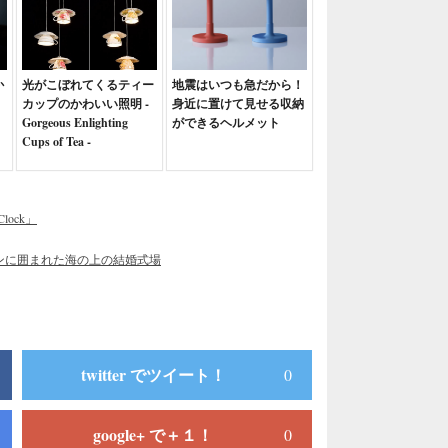
か
光がこぼれてくるティー
地震はいつも急だから！
カップのかわいい照明 -
身近に置けて見せる収納
Gorgeous Enlighting
ができるヘルメット
Cups of Tea -
ock」
ンに囲まれた海の上の結婚式場
twitter でツイート！
0
google+ で＋１！
0