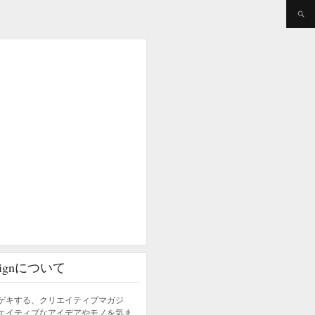
esignについて
ゲキする、クリエイティブマガジ
エイティブなアイデアやモノを気ま