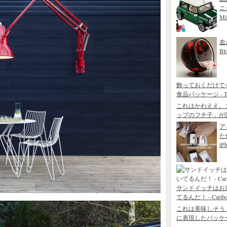
ニ
Mi
血
Bl
飾っておくだけで
食品パッケージ - THE
これはかわええ。
ップのフチ子」が
ア
た
iP
サンドイッチはお
てるんだ！ - Caribou 
これは美味しそう
に表現したパッケージデザ