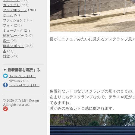
(367)
ガジェット
(281)
グルメ/キッチン
(57)
ゲーム
(180)
ファッション
(245)
フォト
(24)
ミュージック
(340)
動画/ムービー
庭がミニチュアみたいに見えるデスクランプ風
(96)
広告
(243)
建築/スポット
(37)
本
(267)
雑貨
▼ 新着情報を購読する
Twitterでフォロー
(記事のみはこちら)
Facebookでフォロー
象徴的なレトロなデスクランプの形そのままの
あまりにもデスクランプなので、テラスや庭が
© 2026 STYLE4 Design
てきますね。
All rights reserved.
暖かみのあるレトロ感に癒されます。