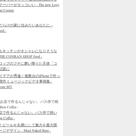
クーパーがカッコいい - The new Lego
ni Cooper
だらけの家に住みたいあなたに –
ood -
もキッチンがオシャレになりそうな
 CONRAN SHOP food -
コップのフチに舞い降りた天使「コ
話題に
イデアが秀逸！複数台のiPhoneで作っ
傑作ミュージックビデオ事例集 -
hone MV
店で作るんじゃない。バス停で焼い
Coffee -
！ビールを丸裸にして魅力を最大限
イン - Meet Naked Beer -