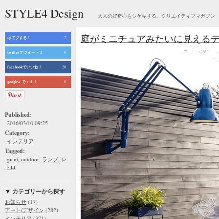
STYLE4 Design
大人の好奇心をシゲキする、クリエイティブマガジン
庭がミニチュアみたいに見える
はてブする！
2
twitterでツイート！
0
facebookでいいね！
20
google+ で＋１！
0
Published:
2016/03/10 09:25
Category:
インテリア
Tagged:
,
,
,
giant
outdoor
ランプ
レ
トロ
▼ カテゴリーから探す
(17)
お知らせ
(282)
アート/デザイン
(371)
インテリア