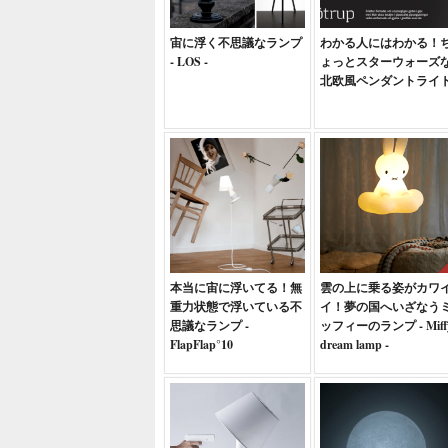
宙に浮く不思議なランプ
わかる人にはわかる！
- LOS -
ょっとスターウォーズ
北欧風ペンダントライ
本当に宙に浮いてる！無
雲の上に乗る姿がカワ
重力状態で浮いている不
イ！夢の国へいざなう
思議なランプ -
ッフィーのランプ - Miff
FlapFlap°10
dream lamp -