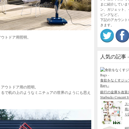
まに紹介していま
ン、ガジェット、
ピングなど。
下記のアカウント
きます。
アウトドア用照明。
人気の記事 – P
食欲をなくすジップロック
Bags -
、アウトドア用の照明。
銀行の金庫を改装
まるで机の上のようなミニチュアの世界のようにも思え
Starbucks Concept S
ス
有
り図
細