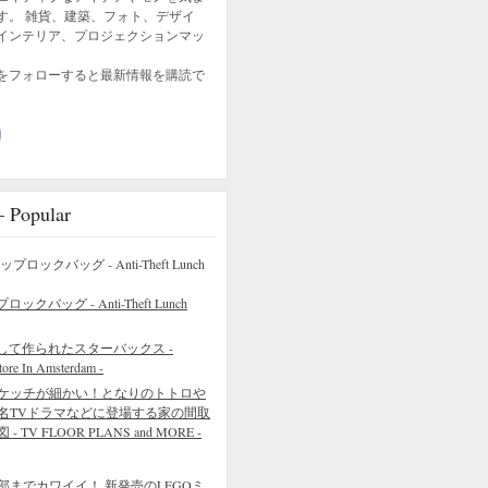
す。 雑貨、建築、フォト、デザイ
インテリア、プロジェクションマッ
をフォローすると最新情報を購読で
opular
バッグ - Anti-Theft Lunch
して作られたスターバックス -
tore In Amsterdam -
ケッチが細かい！となりのトトロや
名TVドラマなどに登場する家の間取
 - TV FLOOR PLANS and MORE -
部までカワイイ！ 新発売のLEGOミ