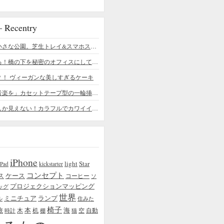
ecentry
デスクの上の小さな公園。芝生トレイ&スマホスタンドの midori SE/SF
ちょっと憧れる！橋の下を秘密のオフィスにしてしまったデザイナー
？！ ヴィーガンな美しすぎるケーキ
「日常に花と音楽を」カセットテープ型の一輪挿しがカワイイ - cassette vase
本物の植物にしか見えない！カラフルでカワイイ多肉植物＆フラワーケーキ
iPhone
light
Star
iPad
kickstarter
コンセプト
ス
ケース
コーヒー
ソ
プロジェクションマッピング
ッグ
世界
ミニチュア
ランプ
ル
住みた
椅子
本
海
旅
木
机
空
自動
時計
棚
猫