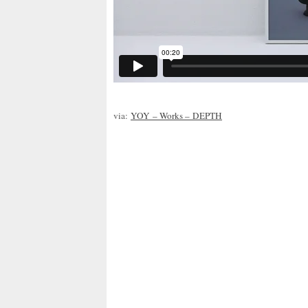
via:
YOY
– Works –
DEPTH