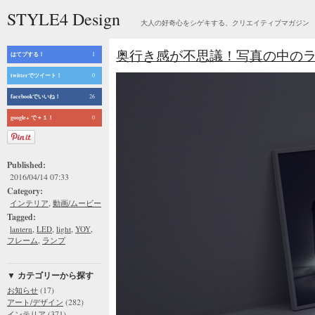
STYLE4 Design
大人の好奇心をシゲキする、クリエイティブマガジン
奥行き感が不思議！写真の中の
はてブする！
1
twitterでツイート！
0
facebookでいいね！
26
google+ で＋１！
0
Published:
2016/04/14 07:33
Category:
,
インテリア
動画/ムービー
Tagged:
,
,
,
,
lantern
LED
light
YOY
,
フレーム
ランプ
▼ カテゴリーから探す
(17)
お知らせ
(282)
アート/デザイン
(371)
インテリア