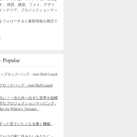
す。 雑貨、建築、フォト、デザイ
インテリア、プロジェクションマッ
をフォローすると最新情報を購読で
opular
バッグ - Anti-Theft Lunch
白い！一歩も外へ出ずに世界を縦横
尽なプロジェクションマッピング -
eo for Willow's 'Sweater' -
ずっと見ていたくなる働く機械 -
だらけの家に住みたいあなたに –