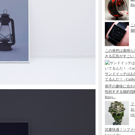
Bl
こ
個性
この発想は素晴ら
きる広告がすごい - Blo
サンドイッチはお
てるんだ！ - Caribou 
相手の趣味に合わ
性的すぎる婚約指輪 - The
Rings -
フ
台
O
読書快適！ソファ
Lese+Lebe -