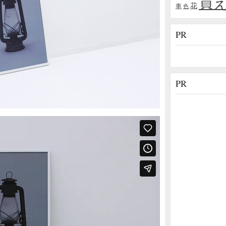
買
花
車
色
PR
PR