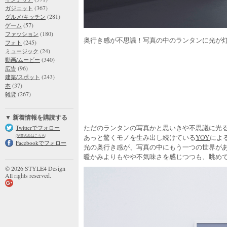
(367)
ガジェット
(281)
グルメ/キッチン
(57)
ゲーム
(180)
ファッション
奥行き感が不思議！写真の中のランタンに光が
(245)
フォト
(24)
ミュージック
(340)
動画/ムービー
(96)
広告
(243)
建築/スポット
(37)
本
(267)
雑貨
▼ 新着情報を購読する
ただのランタンの写真かと思いきや不思議に光る
Twitterでフォロー
あっと驚くモノを生み出し続けている
YOY
によ
(記事のみはこちら)
Facebookでフォロー
光の奥行き感が、写真の中にもう一つの世界が
暖かみよりもやや不気味さを感じつつも、眺め
© 2026 STYLE4 Design
All rights reserved.