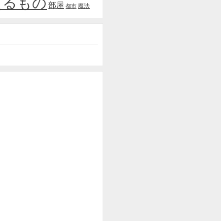
えるもの
部屋
魔法
都市