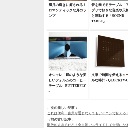
満月の輝きに癒される！
音を奏でるテーブル！
ロマンティックな月のラ
プリで好きな音楽や天
ンプ
と連動する「SOUND
TABLE」
オシャレ！蝶のような美
文章で時間を伝えるク
しいフォルムのコーヒー
ルな時計 - QLOCKTW
テーブル - BUTTERFLY
-
-
←次の新しい記事：
これは便利！言葉が通じなくてもアイコンで伝える
→前の古い記事：
開放的すぎるだろ！全自動でスライドして全開にな