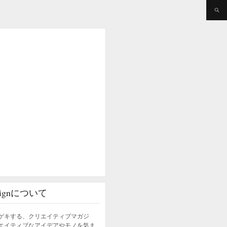
esignについて
ゲキする、クリエイティブマガジ
エイティブなアイデアやモノを気ま