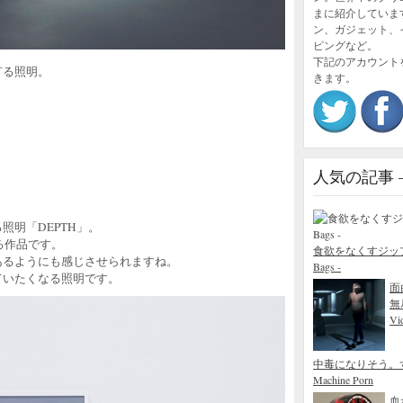
まに紹介していま
ン、ガジェット、
ピングなど。
下記のアカウント
灯る照明。
きます。
人気の記事 – P
照明「DEPTH」。
る作品です。
食欲をなくすジップロック
あるようにも感じさせられますね。
Bags -
ていたくなる照明です。
面
無
Vid
中毒になりそう。
Machine Porn
血