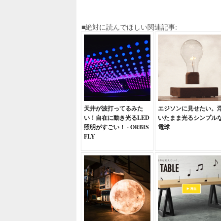
■絶対に読んでほしい関連記事:
天井が波打ってるみた
エジソンに見せたい。
い！自在に動き光るLED
いたまま光るシンプル
照明がすごい！ - ORBIS
電球
FLY