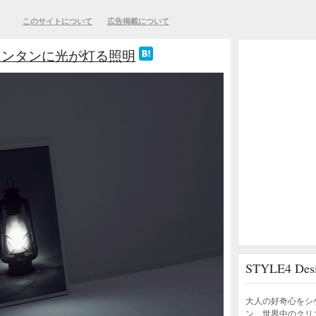
このサイトについて
広告掲載について
ランタンに光が灯る照明
STYLE4 D
大人の好奇心をシ
ン。世界中のクリ