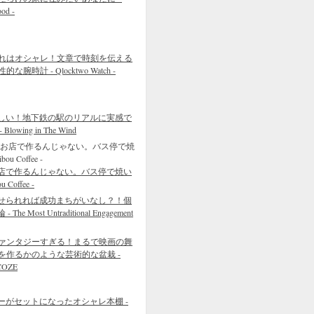
ood -
れはオシャレ！文章で時刻を伝える
的な腕時計 - Qlocktwo Watch -
しい！地下鉄の駅のリアルに実感で
wing in The Wind
店で作るんじゃない。バス停で焼い
Coffee -
せられれば成功まちがいなし？！個
 Most Untraditional Engagement
ァンタジーすぎる！まるで映画の舞
を作るかのような芸術的な盆栽 -
COZE
ーがセットになったオシャレ本棚 -