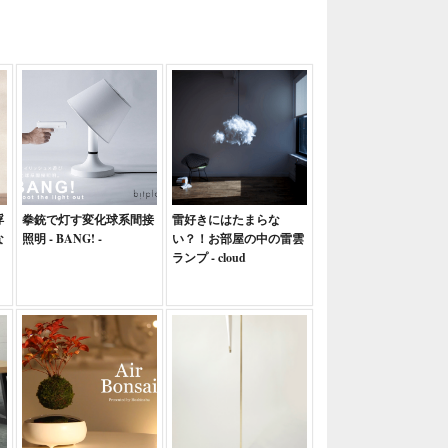
浮
拳銃で灯す変化球系間接
雷好きにはたまらな
な
照明 - BANG! -
い？！お部屋の中の雷雲
ランプ - cloud