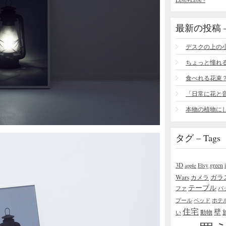
最新の投稿 – R
食べれる花束
タグ – Tags
3D
Etsy
green
apple
Wars
ガラ
カメラ
テーブル
ファ
バ
プール
ベッド
ホテ
住宅
壁
い
動物