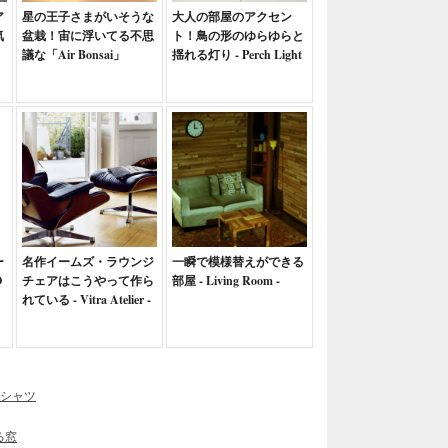
ア
星の王子さまがいそうな
大人の部屋のアクセン
気
盆栽！宙に浮いてる不思
ト！鳥の形のゆらゆらと
議な「Air Bonsai」
揺れる灯り - Perch Light
ー
名作イームズ・ラウンジ
一瞬で模様替えができる
O
チェアはこうやって作ら
部屋 - Living Room -
れている - Vitra Atelier -
Tシャツ
る窓