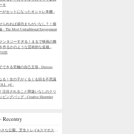
ーキ
ーがセットになったオシャレ本棚 -
せられれば成功まちがいなし？！個
 Most Untraditional Engagement
ァンタジーすぎる！まるで映画の舞
を作るかのような芸術的な盆栽 -
COZE
きる究極の自己主張 - Dresses
なる！女の子がくるくる回る不思議
L_gif -
！注目されること間違いなしのクリ
バッグ - Creative Shopping
ecentry
デスクの上の小さな公園。芝生トレイ&スマホスタンドの midori SE/SF