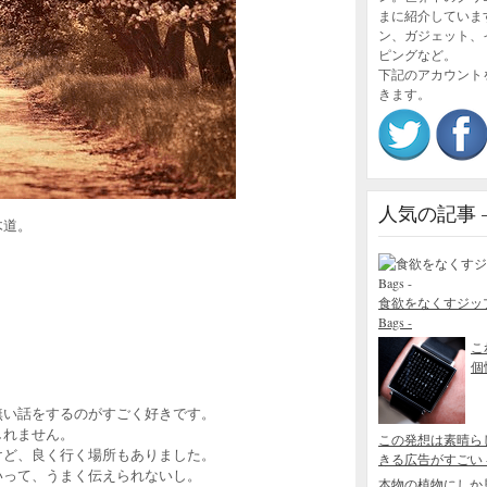
まに紹介していま
ン、ガジェット、
ピングなど。
下記のアカウント
きます。
人気の記事 – P
木道。
食欲をなくすジップロック
Bags -
こ
個性
無い話をするのがすごく好きです。
しれません。
この発想は素晴ら
けど、良く行く場所もありました。
きる広告がすごい - Blo
いって、うまく伝えられないし。
本物の植物にしか