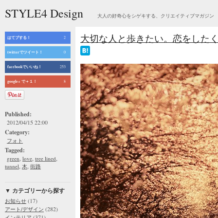
STYLE4 Design
大人の好奇心をシゲキする、クリエイティブマガジン
大切な人と歩きたい。恋をしたくなるような並
はてブする！
2
twitterでツイート！
0
facebookでいいね！
253
google+ で＋１！
8
Published:
2012/04/15 22:00
Category:
フォト
Tagged:
,
,
,
green
love
tree lined
,
,
tunnel
木
街路
▼ カテゴリーから探す
(17)
お知らせ
(282)
アート/デザイン
(371)
インテリア