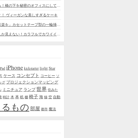
ちょっと憧れる！橋の下を秘密のオフィスにしてしまったデザイナー
？！ ヴィーガンな美しすぎるケーキ
「日常に花と音楽を」カセットテープ型の一輪挿しがカワイイ - cassette vase
本物の植物にしか見えない！カラフルでカワイイ多肉植物＆フラワーケーキ
iPhone
light
Star
iPad
kickstarter
コンセプト
ス
ケース
コーヒー
ソ
プロジェクションマッピング
ッグ
世界
ミニチュア
ランプ
ル
住みた
椅子
本
海
旅
木
机
空
自動
時計
棚
猫
えるもの
部屋
魔法
都市