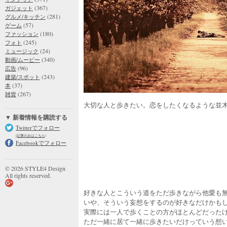
(367)
ガジェット
(281)
グルメ/キッチン
(57)
ゲーム
(180)
ファッション
(245)
フォト
(24)
ミュージック
(340)
動画/ムービー
(96)
広告
(243)
建築/スポット
(37)
本
(267)
雑貨
大切な人と歩きたい。恋をしたくなるような並
▼ 新着情報を購読する
Twitterでフォロー
(記事のみはこちら)
Facebookでフォロー
© 2026 STYLE4 Design
All rights reserved.
好きな人とこういう道をただ歩きながら他愛も
いや、そういう妄想をするのが好きなだけかも
実際には一人で歩くことの方がほとんどだった
ただ一緒に居て一緒に歩きたいだけっていう想