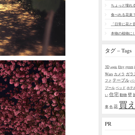
食べれる花束
タグ – Tags
3D
Etsy
green
apple
Wars
ガラ
カメラ
テーブル
ファ
バ
プール
ベッド
ホテ
住宅
壁
い
動物
買
花
車
色
PR