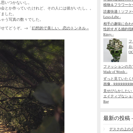
も思いつかないし。
植物＆フラワーケ
の会とか作っていたけれど、その人には彼がいたし。。
読書快適！ソファ
てました。
Lese+Lebe -
ちゃう写真の数々でした。
相手の趣味に合わ
併せてどうぞ。→「
幻想的で美しい、恋のトンネル –
性的すぎる婚約指輪 - The
Rings -
フ
台
O
ファッションの力でで
Made of Words -
ずっと見ていたく
画像 - RRRRRRRROL
見せびらかしたい
エイティブなショッピング
Bag
最新の投稿 – R