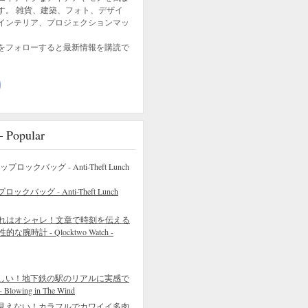
す。 雑貨、建築、フォト、デザイ
インテリア、プロジェクションマッ
をフォローすると最新情報を購読で
opular
バッグ - Anti-Theft Lunch
れはオシャレ！文章で時刻を伝える
的な腕時計 - Qlocktwo Watch -
しい！地下鉄の駅のリアルに実感で
wing in The Wind
見えない！カラフルでカワイイ多肉