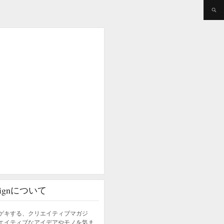
esignについて
ゲキする、クリエイティブマガジ
エイティブなアイデアやモノを気ま