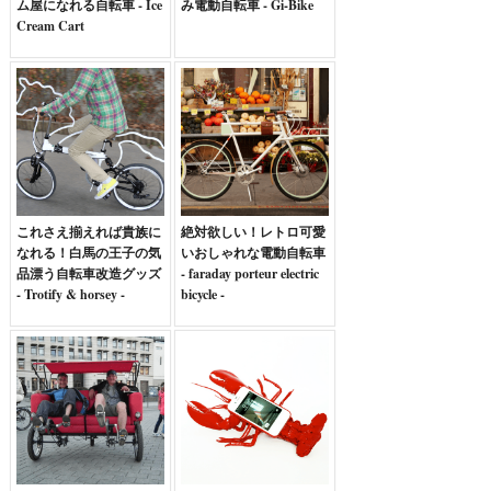
ム屋になれる自転車 - Ice
み電動自転車 - Gi-Bike
Cream Cart
これさえ揃えれば貴族に
絶対欲しい！レトロ可愛
なれる！白馬の王子の気
いおしゃれな電動自転車
品漂う自転車改造グッズ
- faraday porteur electric
- Trotify & horsey -
bicycle -