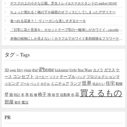
デスクの上の小さな公園。芝生トレイ&スマホスタンドの midori SE/SF
ちょっと憧れる！橋の下を秘密のオフィスにしてしまったデザイナー
食べれる花束？！ ヴィーガンな美しすぎるケーキ
「日常に花と音楽を」カセットテープ型の一輪挿しがカワイイ - cassette vase
本物の植物にしか見えない！カラフルでカワイイ多肉植物＆フラワーケーキ
タグ – Tags
iPhone
light
Star Wars
ガラス
3D
Etsy
green
カメラ
ケ
iPad
kickstarter
apple
コンセプト
テーブル
プロジェクションマ
ース
コーヒー
ソファ
バッグ
世界
住宅
ッピング
ミニチュア
ランプ
プール
ベッド
ホテル
住みたい
動物
買えるもの
椅子
壁
花
本
海
旅
木
机
空
自動車
時計
棚
猫
色
部屋
魔法
都市
PR