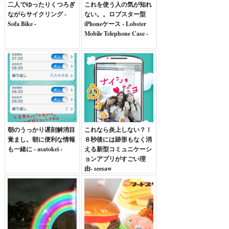
二人でゆったりくつろぎ
これを使う人の気が知れ
ながらサイクリング -
ない。。ロブスター型
Sofa Bike -
iPhoneケース - Lobster
Mobile Telephone Case -
朝のうっかり遅刻解消目
これなら炎上しない？！
覚まし。朝に便利な情報
８秒後には跡形もなく消
も一緒に - asatokei -
える新型コミュニケーシ
ョンアプリがすごい理
由- seesaw