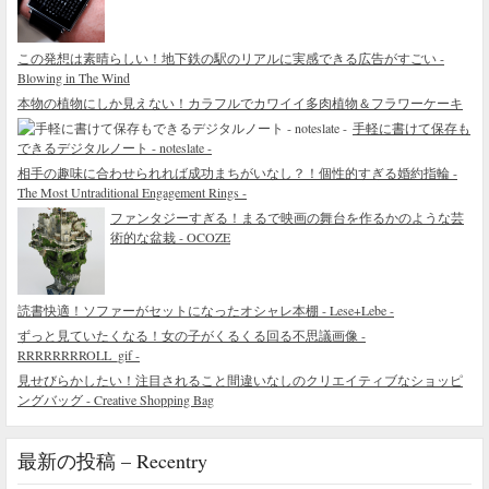
この発想は素晴らしい！地下鉄の駅のリアルに実感できる広告がすごい -
Blowing in The Wind
本物の植物にしか見えない！カラフルでカワイイ多肉植物＆フラワーケーキ
手軽に書けて保存も
できるデジタルノート - noteslate -
相手の趣味に合わせられれば成功まちがいなし？！個性的すぎる婚約指輪 -
The Most Untraditional Engagement Rings -
ファンタジーすぎる！まるで映画の舞台を作るかのような芸
術的な盆栽 - OCOZE
読書快適！ソファーがセットになったオシャレ本棚 - Lese+Lebe -
ずっと見ていたくなる！女の子がくるくる回る不思議画像 -
RRRRRRRROLL_gif -
見せびらかしたい！注目されること間違いなしのクリエイティブなショッピ
ングバッグ - Creative Shopping Bag
最新の投稿 – Recentry