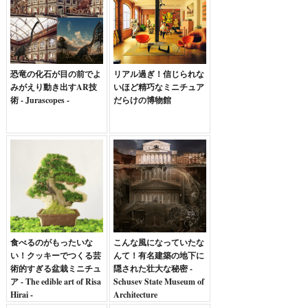
恐竜の化石が目の前でよ
リアル過ぎ！信じられな
みがえり動き出すAR技
いほど精巧なミニチュア
術 - Jurascopes -
だらけの博物館
食べるのがもったいな
こんな風になっていたな
い！クッキーでつくる芸
んて！有名建築の地下に
術的すぎる盆栽ミニチュ
隠された壮大な秘密 -
ア - The edible art of Risa
Schusev State Museum of
Hirai -
Architecture