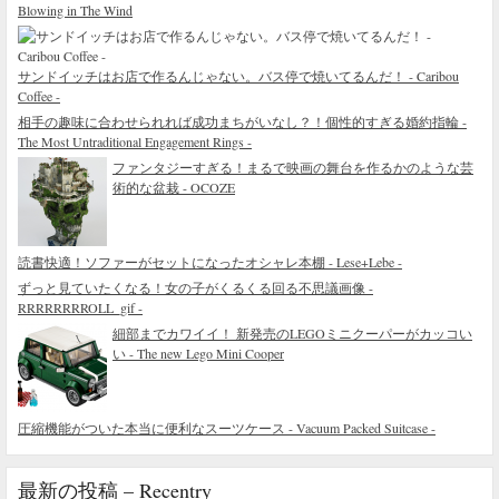
Blowing in The Wind
サンドイッチはお店で作るんじゃない。バス停で焼いてるんだ！ - Caribou
Coffee -
相手の趣味に合わせられれば成功まちがいなし？！個性的すぎる婚約指輪 -
The Most Untraditional Engagement Rings -
ファンタジーすぎる！まるで映画の舞台を作るかのような芸
術的な盆栽 - OCOZE
読書快適！ソファーがセットになったオシャレ本棚 - Lese+Lebe -
ずっと見ていたくなる！女の子がくるくる回る不思議画像 -
RRRRRRRROLL_gif -
細部までカワイイ！ 新発売のLEGOミニクーパーがカッコい
い - The new Lego Mini Cooper
圧縮機能がついた本当に便利なスーツケース - Vacuum Packed Suitcase -
最新の投稿 – Recentry