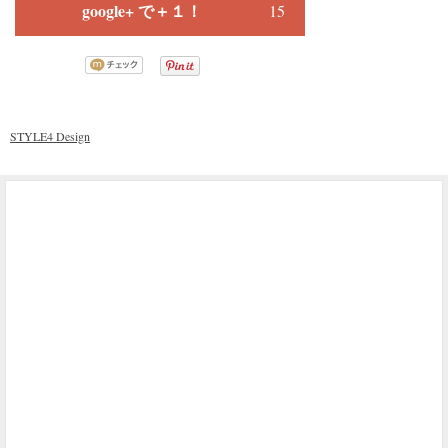
google+ で＋１！
15
STYLE4 Design