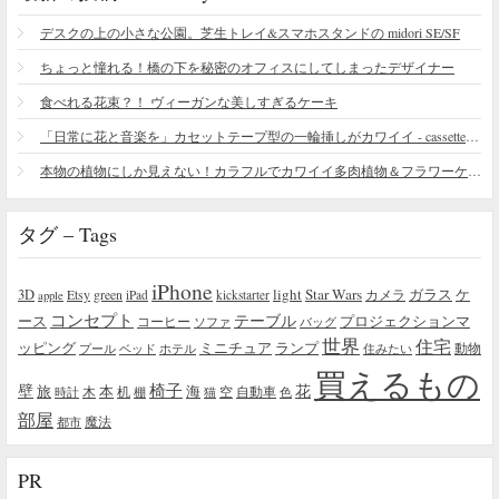
デスクの上の小さな公園。芝生トレイ&スマホスタンドの midori SE/SF
ちょっと憧れる！橋の下を秘密のオフィスにしてしまったデザイナー
食べれる花束？！ ヴィーガンな美しすぎるケーキ
「日常に花と音楽を」カセットテープ型の一輪挿しがカワイイ - cassette vase
本物の植物にしか見えない！カラフルでカワイイ多肉植物＆フラワーケーキ
タグ – Tags
iPhone
light
Star Wars
ガラス
3D
Etsy
green
カメラ
ケ
iPad
kickstarter
apple
コンセプト
テーブル
プロジェクションマ
ース
コーヒー
ソファ
バッグ
世界
住宅
ッピング
ミニチュア
ランプ
プール
ベッド
ホテル
住みたい
動物
買えるもの
椅子
壁
花
本
海
旅
木
机
空
自動車
時計
棚
猫
色
部屋
魔法
都市
PR