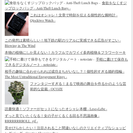
食欲をなくすジ
ップロックバッグ - Anti-Theft Lunch Bags -
これはオシャレ！文章で時刻を伝える個性的な腕時計 -
Qlocktwo Watch -
この発想は素晴らしい！地下鉄の駅のリアルに実感できる広告がすごい -
Blowing in The Wind
本物の植物にしか見えない！カラフルでカワイイ多肉植物＆フラワーケーキ
手軽に書けて保存も
できるデジタルノート - noteslate -
相手の趣味に合わせられれば成功まちがいなし？！個性的すぎる婚約指輪 -
The Most Untraditional Engagement Rings -
ファンタジーすぎる！まるで映画の舞台を作るかのような芸
術的な盆栽 - OCOZE
読書快適！ソファーがセットになったオシャレ本棚 - Lese+Lebe -
ずっと見ていたくなる！女の子がくるくる回る不思議画像 -
RRRRRRRROLL_gif -
見せびらかしたい！注目されること間違いなしのクリエイティブなショッピ
ングバッグ - Creative Shopping Bag