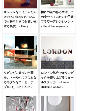
オシャレなアイテムだら
憧れの花のある生活。こ
けのあのFancyで、なん
の春やってみたいお手軽
でも10%引きでお買い物
フラワーアレンジメント
する裏技！ - Fancy
- Floral Arrangments
リビングに遊びの空間
ロンドン気分でオリンピ
を。ドールハウスにもな
ックを盛り上げるウォー
るモダンなコーヒーテー
ルステッカー - Home
ブル - QUBIS HAUS -
stickers London -