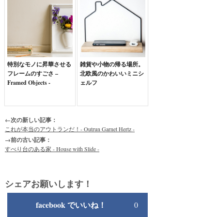
特別なモノに昇華させる
雑貨や小物の帰る場所。
フレームのすごさ –
北欧風のかわいいミニシ
Framed Objects -
ェルフ
←次の新しい記事：
これが本当のアウトランだ！- Outrun Garnet Hertz -
→前の古い記事：
すべり台のある家 - House with Slide -
シェアお願いします！
facebook でいいね！
0