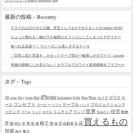
最新の投稿 – Recentry
デスクの上の小さな公園。芝生トレイ&スマホスタンドの midori SE/SF
ちょっと憧れる！橋の下を秘密のオフィスにしてしまったデザイナー
食べれる花束？！ ヴィーガンな美しすぎるケーキ
「日常に花と音楽を」カセットテープ型の一輪挿しがカワイイ - cassette vase
本物の植物にしか見えない！カラフルでカワイイ多肉植物＆フラワーケーキ
タグ – Tags
iPhone
light
Star Wars
ガラス
3D
Etsy
green
カメラ
ケ
iPad
kickstarter
apple
コンセプト
テーブル
プロジェクションマ
ース
コーヒー
ソファ
バッグ
世界
住宅
ッピング
ミニチュア
ランプ
プール
ベッド
ホテル
住みたい
動物
買えるもの
椅子
壁
花
本
海
旅
木
机
空
自動車
時計
棚
猫
色
部屋
魔法
都市