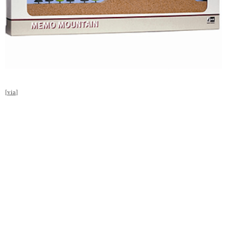
[
via
]