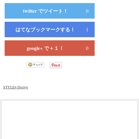
twitter でツイート！
0
はてなブックマークする！
1
google+ で＋１！
0
STYLE4 Design