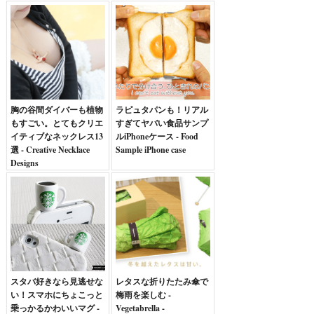
胸の谷間ダイバーも植物
ラピュタパンも！リアル
もすごい。とてもクリエ
すぎてヤバい食品サンプ
イティブなネックレス13
ルiPhoneケース - Food
選 - Creative Necklace
Sample iPhone case
Designs
スタバ好きなら見逃せな
レタスな折りたたみ傘で
い！スマホにちょこっと
梅雨を楽しむ -
乗っかるかわいいマグ -
Vegetabrella -