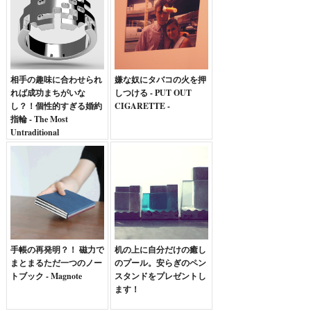
相手の趣味に合わせられ
嫌な奴にタバコの火を押
れば成功まちがいな
しつける - PUT OUT
し？！個性的すぎる婚約
CIGARETTE -
指輪 - The Most
Untraditional
Engagement Rings -
手帳の再発明？！ 磁力で
机の上に自分だけの癒し
まとまるただ一つのノー
のプール。安らぎのペン
トブック - Magnote
スタンドをプレゼントし
ます！