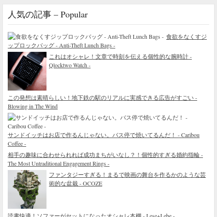
人気の記事 – Popular
食欲をなくすジ
ップロックバッグ - Anti-Theft Lunch Bags -
これはオシャレ！文章で時刻を伝える個性的な腕時計 -
Qlocktwo Watch -
この発想は素晴らしい！地下鉄の駅のリアルに実感できる広告がすごい -
Blowing in The Wind
サンドイッチはお店で作るんじゃない。バス停で焼いてるんだ！ - Caribou
Coffee -
相手の趣味に合わせられれば成功まちがいなし？！個性的すぎる婚約指輪 -
The Most Untraditional Engagement Rings -
ファンタジーすぎる！まるで映画の舞台を作るかのような芸
術的な盆栽 - OCOZE
読書快適！ソファーがセットになったオシャレ本棚 - Lese+Lebe -