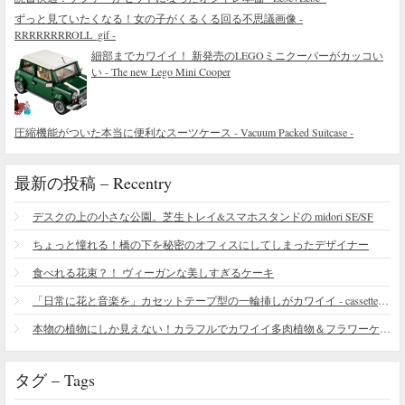
ずっと見ていたくなる！女の子がくるくる回る不思議画像 -
RRRRRRRROLL_gif -
細部までカワイイ！ 新発売のLEGOミニクーパーがカッコい
い - The new Lego Mini Cooper
圧縮機能がついた本当に便利なスーツケース - Vacuum Packed Suitcase -
最新の投稿 – Recentry
デスクの上の小さな公園。芝生トレイ&スマホスタンドの midori SE/SF
ちょっと憧れる！橋の下を秘密のオフィスにしてしまったデザイナー
食べれる花束？！ ヴィーガンな美しすぎるケーキ
「日常に花と音楽を」カセットテープ型の一輪挿しがカワイイ - cassette vase
本物の植物にしか見えない！カラフルでカワイイ多肉植物＆フラワーケーキ
タグ – Tags