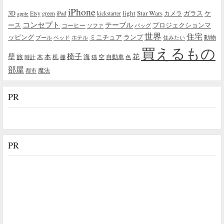
iPhone
light
Star Wars
ガラス
3D
Etsy
green
カメラ
ケ
iPad
kickstarter
apple
コンセプト
テーブル
プロジェクションマ
ース
コーヒー
ソファ
バッグ
世界
住宅
ッピング
ミニチュア
ランプ
プール
ベッド
ホテル
住みたい
動物
買えるもの
椅子
壁
花
本
海
旅
木
机
空
自動車
時計
棚
猫
色
部屋
魔法
都市
PR
PR