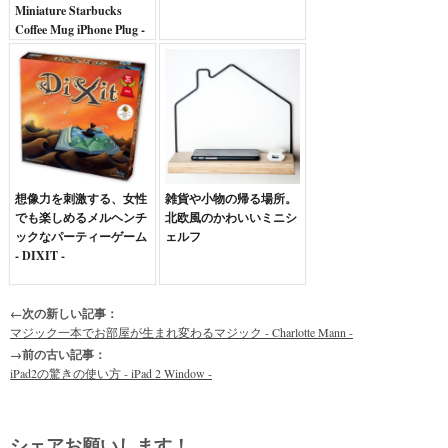
Miniature Starbucks
Coffee Mug iPhone Plug -
想像力を刺激する、女性
雑貨や小物の帰る場所。
でも楽しめるメルヘンチ
北欧風のかわいいミニシ
ックなパーティーゲーム
ェルフ
- DIXIT -
←次の新しい記事：
マジック一本でお部屋が生まれ変わるマジック - Charlotte Mann -
→前の古い記事：
iPad2の驚きの使い方 - iPad 2 Window -
シェアお願いします！