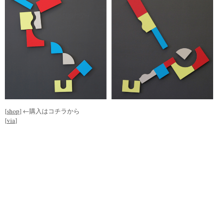
[
shop
] ←購入はコチラから
[
via
]