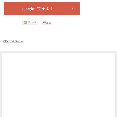
google+ で＋１！
0
STYLE4 Design