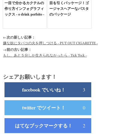
一目で分かるカクテルの
目を引くパッケージ！ゴ
作り方インフォグラフィ
ージャスヘアーなパスタ
ックス - o drink perfeito -
のパッケージ
←次の新しい記事：
嫌な奴にタバコの火を押しつける - PUT OUT CIGARETTE -
→前の古い記事：
もし、あと５分しか生きられなかったら - Tick Tock -
シェアお願いします！
facebook でいいね！
3
twitter でツイート！
0
はてなブックマークする！
2