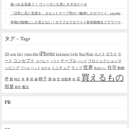
食べれる花束？！ ヴィーガンな美しすぎるケーキ
「日常に花と音楽を」カセットテープ型の一輪挿しがカワイイ - cassette vase
本物の植物にしか見えない！カラフルでカワイイ多肉植物＆フラワーケーキ
タグ – Tags
iPhone
light
Star Wars
ガラス
3D
Etsy
green
カメラ
ケ
iPad
kickstarter
apple
コンセプト
テーブル
プロジェクションマ
ース
コーヒー
ソファ
バッグ
世界
住宅
ッピング
ミニチュア
ランプ
プール
ベッド
ホテル
住みたい
動物
買えるもの
椅子
壁
花
本
海
旅
木
机
空
自動車
時計
棚
猫
色
部屋
魔法
都市
PR