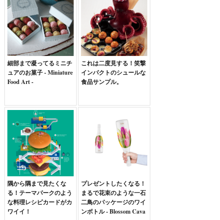
細部まで凝ってるミニチ
これは二度見する！笑撃
ュアのお菓子 - Miniature
インパクトのシュールな
Food Art -
食品サンプル。
隅から隅まで見たくな
プレゼントしたくなる！
る！テーマパークのよう
まるで花束のような一石
な料理レシピカードがカ
二鳥のパッケージのワイ
ワイイ！
ンボトル - Blossom Cava