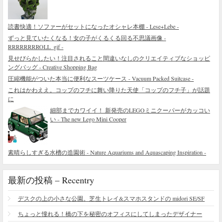
読書快適！ソファーがセットになったオシャレ本棚 - Lese+Lebe -
ずっと見ていたくなる！女の子がくるくる回る不思議画像 -
RRRRRRRROLL_gif -
見せびらかしたい！注目されること間違いなしのクリエイティブなショッピ
ングバッグ - Creative Shopping Bag
圧縮機能がついた本当に便利なスーツケース - Vacuum Packed Suitcase -
これはかわええ。コップのフチに舞い降りた天使「コップのフチ子」が話題
に
細部までカワイイ！ 新発売のLEGOミニクーパーがカッコい
い - The new Lego Mini Cooper
素晴らしすぎる水槽の造園術 - Nature Aquariums and Aquascaping Inspiration -
最新の投稿 – Recentry
デスクの上の小さな公園。芝生トレイ&スマホスタンドの midori SE/SF
ちょっと憧れる！橋の下を秘密のオフィスにしてしまったデザイナー