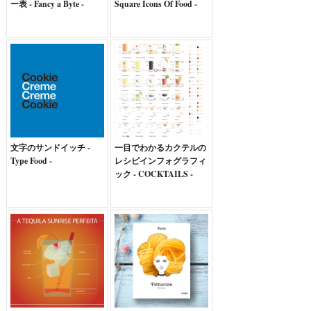
ー表 - Fancy a Byte -
Square Icons Of Food -
文字のサンドイッチ -
一目でわかるカクテルの
Type Food -
レシピインフォグラフィ
ック - COCKTAILS -