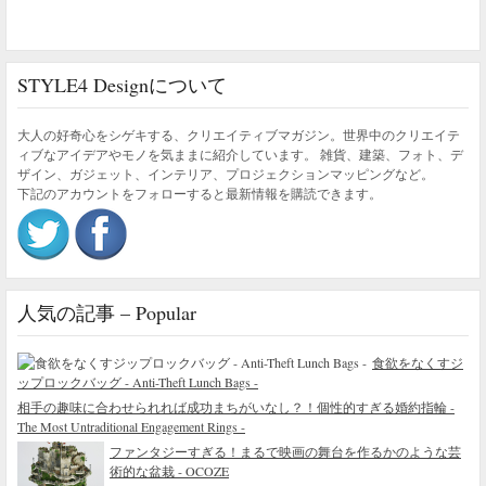
STYLE4 Designについて
大人の好奇心をシゲキする、クリエイティブマガジン。世界中のクリエイテ
ィブなアイデアやモノを気ままに紹介しています。 雑貨、建築、フォト、デ
ザイン、ガジェット、インテリア、プロジェクションマッピングなど。
下記のアカウントをフォローすると最新情報を購読できます。
人気の記事 – Popular
食欲をなくすジ
ップロックバッグ - Anti-Theft Lunch Bags -
相手の趣味に合わせられれば成功まちがいなし？！個性的すぎる婚約指輪 -
The Most Untraditional Engagement Rings -
ファンタジーすぎる！まるで映画の舞台を作るかのような芸
術的な盆栽 - OCOZE