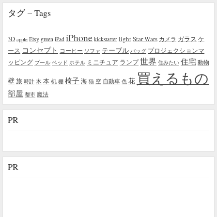
タグ – Tags
iPhone
light
Star Wars
ガラス
3D
Etsy
green
カメラ
ケ
iPad
kickstarter
apple
コンセプト
テーブル
プロジェクションマ
ース
コーヒー
ソファ
バッグ
世界
住宅
ッピング
ミニチュア
ランプ
プール
ベッド
ホテル
住みたい
動物
買えるもの
椅子
壁
花
本
海
旅
木
机
空
自動車
時計
棚
猫
色
部屋
魔法
都市
PR
PR