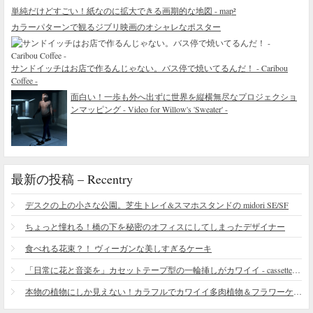
単純だけどすごい！紙なのに拡大できる画期的な地図 - map²
カラーパターンで観るジブリ映画のオシャレなポスター
サンドイッチはお店で作るんじゃない。バス停で焼いてるんだ！ - Caribou
Coffee -
面白い！一歩も外へ出ずに世界を縦横無尽なプロジェクショ
ンマッピング - Video for Willow's 'Sweater' -
最新の投稿 – Recentry
デスクの上の小さな公園。芝生トレイ&スマホスタンドの midori SE/SF
ちょっと憧れる！橋の下を秘密のオフィスにしてしまったデザイナー
食べれる花束？！ ヴィーガンな美しすぎるケーキ
「日常に花と音楽を」カセットテープ型の一輪挿しがカワイイ - cassette vase
本物の植物にしか見えない！カラフルでカワイイ多肉植物＆フラワーケーキ