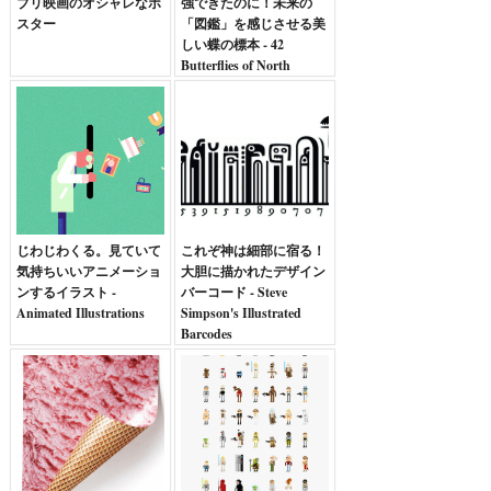
ブリ映画のオシャレなポ
強できたのに！未来の
スター
「図鑑」を感じさせる美
しい蝶の標本 - 42
Butterflies of North
America
じわじわくる。見ていて
これぞ神は細部に宿る！
気持ちいいアニメーショ
大胆に描かれたデザイン
ンするイラスト -
バーコード - Steve
Animated Illustrations
Simpson's Illustrated
Barcodes