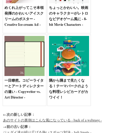
めくれ上がってこそ本領
ちょっとかわいい。映画
発揮のかわいいアイスク
のキャラクターがレトロ
リームのポスター -
なビデオゲーム風に - 8-
Creative Ice-cream Ad -
bit Movie Characters -
一目瞭然。コピーライタ
隅から隅まで見たくな
ーとアートディレクター
る！テーマパークのよう
の違い - Copywriter vs.
な料理レシピカードがカ
Art Director -
ワイイ！
←次の新しい記事：
あのサイトの裏側はこんな風になっている - back of a webpage -
→前の古い記事：
ジェダイ達が繰り広げる熱いスポーツ対決 - Jedi Sports -