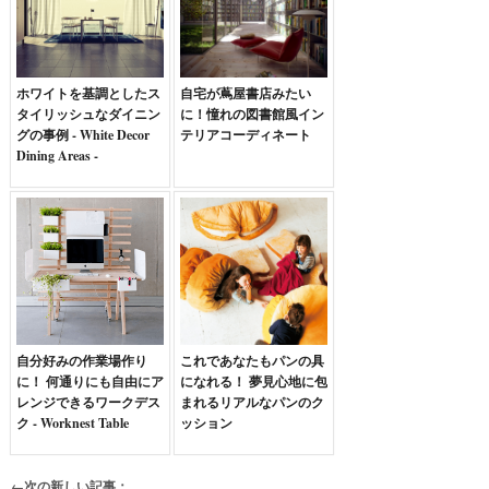
ホワイトを基調としたス
自宅が蔦屋書店みたい
タイリッシュなダイニン
に！憧れの図書館風イン
グの事例 - White Decor
テリアコーディネート
Dining Areas -
自分好みの作業場作り
これであなたもパンの具
に！ 何通りにも自由にア
になれる！ 夢見心地に包
レンジできるワークデス
まれるリアルなパンのク
ク - Worknest Table
ッション
←次の新しい記事：