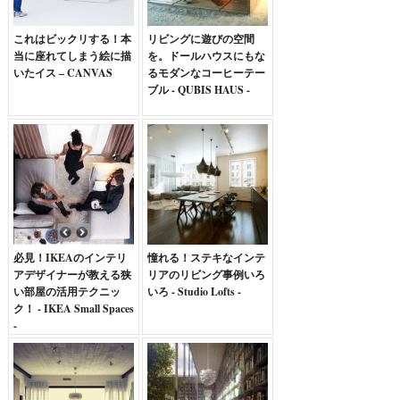
これはビックリする！本
リビングに遊びの空間
当に座れてしまう絵に描
を。ドールハウスにもな
いたイス – CANVAS
るモダンなコーヒーテー
ブル - QUBIS HAUS -
必見！IKEAのインテリ
憧れる！ステキなインテ
アデザイナーが教える狭
リアのリビング事例いろ
い部屋の活用テクニッ
いろ - Studio Lofts -
ク！ - IKEA Small Spaces
-