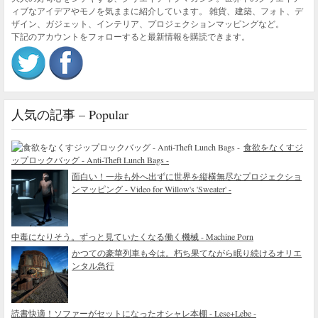
ィブなアイデアやモノを気ままに紹介しています。 雑貨、建築、フォト、デ
ザイン、ガジェット、インテリア、プロジェクションマッピングなど。
下記のアカウントをフォローすると最新情報を購読できます。
人気の記事 – Popular
食欲をなくすジ
ップロックバッグ - Anti-Theft Lunch Bags -
面白い！一歩も外へ出ずに世界を縦横無尽なプロジェクショ
ンマッピング - Video for Willow's 'Sweater' -
中毒になりそう。ずっと見ていたくなる働く機械 - Machine Porn
かつての豪華列車も今は。朽ち果てながら眠り続けるオリエ
ンタル急行
読書快適！ソファーがセットになったオシャレ本棚 - Lese+Lebe -