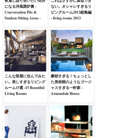
夜通し語り合いたい気分
これはさすがに真似でき
になる洋風囲炉裏 -
ない。オシャレすぎるリ
Conversation Pits &
ビングルーム2013総集編
Sunken Sitting Areas -
- living rooms 2013
こんな部屋に住んでみた
豪邸すぎる！ちょっとし
い。美しすぎるリビング
た美術館のようなゴージ
ルーム15選 -15 Beautiful
ャスすぎる一軒家 -
Living Rooms
Armandale House