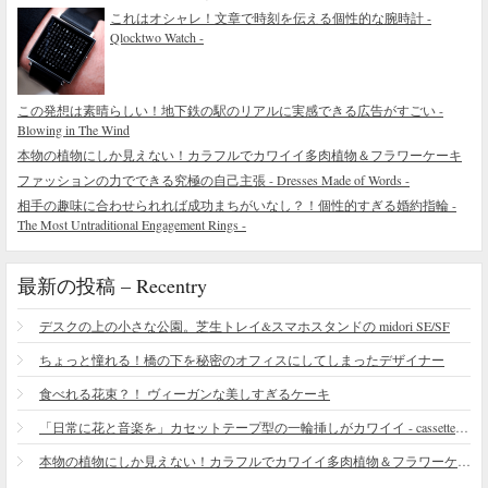
これはオシャレ！文章で時刻を伝える個性的な腕時計 -
Qlocktwo Watch -
この発想は素晴らしい！地下鉄の駅のリアルに実感できる広告がすごい -
Blowing in The Wind
本物の植物にしか見えない！カラフルでカワイイ多肉植物＆フラワーケーキ
ファッションの力でできる究極の自己主張 - Dresses Made of Words -
相手の趣味に合わせられれば成功まちがいなし？！個性的すぎる婚約指輪 -
The Most Untraditional Engagement Rings -
最新の投稿 – Recentry
デスクの上の小さな公園。芝生トレイ&スマホスタンドの midori SE/SF
ちょっと憧れる！橋の下を秘密のオフィスにしてしまったデザイナー
食べれる花束？！ ヴィーガンな美しすぎるケーキ
「日常に花と音楽を」カセットテープ型の一輪挿しがカワイイ - cassette vase
本物の植物にしか見えない！カラフルでカワイイ多肉植物＆フラワーケーキ