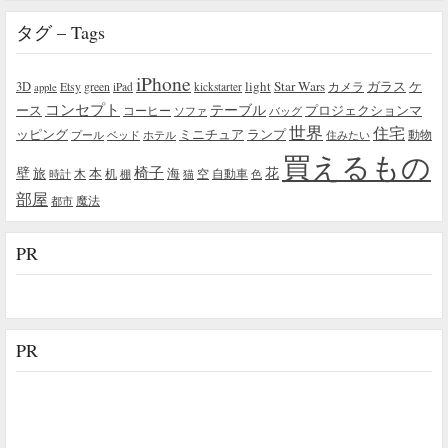
タグ – Tags
iPhone
light
Star Wars
ガラス
3D
Etsy
green
カメラ
ケ
iPad
kickstarter
apple
コンセプト
テーブル
プロジェクションマ
ース
コーヒー
ソファ
バッグ
世界
住宅
ッピング
ミニチュア
ランプ
プール
ベッド
ホテル
住みたい
動物
買えるもの
椅子
壁
花
本
海
旅
木
机
空
自動車
時計
棚
猫
色
部屋
魔法
都市
PR
PR