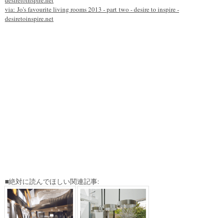
via:
Jo's favourite living rooms 2013 - part two - desire to inspire -
desiretoinspire.net
■絶対に読んでほしい関連記事: