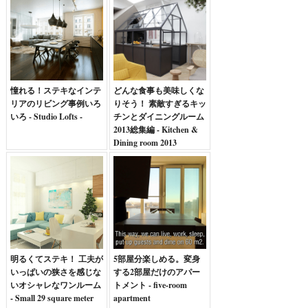
憧れる！ステキなインテ
どんな食事も美味しくな
リアのリビング事例いろ
りそう！ 素敵すぎるキッ
いろ - Studio Lofts -
チンとダイニングルーム
2013総集編 - Kitchen &
Dining room 2013
明るくてステキ！ 工夫が
5部屋分楽しめる。変身
いっぱいの狭さを感じな
する2部屋だけのアパー
いオシャレなワンルーム
トメント - five-room
- Small 29 square meter
apartment