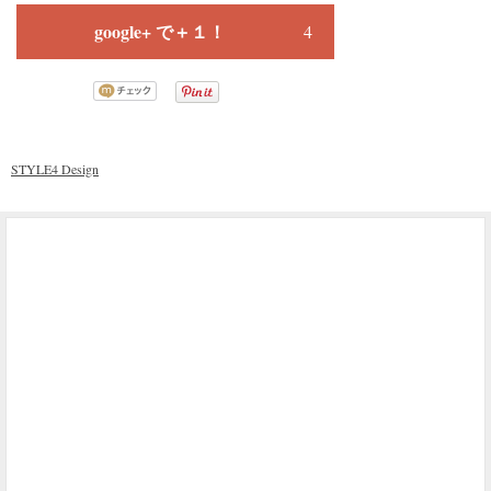
google+ で＋１！
4
STYLE4 Design