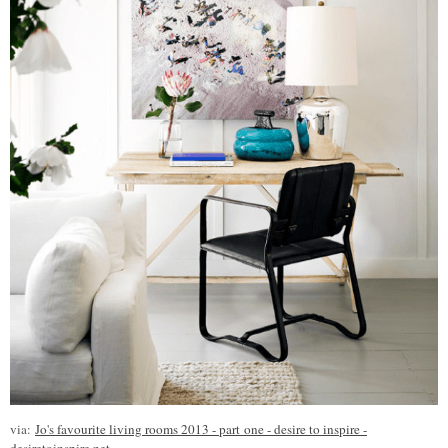
via:
Jo's favourite living rooms 2013 - part one - desire to inspire -
desiretoinspire.net