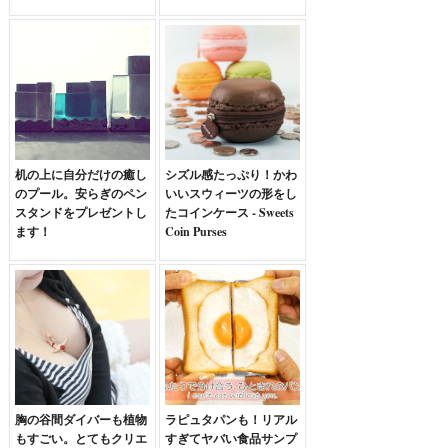
机の上に自分だけの癒し
シズル感たっぷり！かわ
のプール。安らぎのペン
いいスウィーツの形をし
スタンドをプレゼントし
たコインケース - Sweets
ます！
Coin Purses
胸の谷間ダイバーも植物
ラピュタパンも！リアル
もすごい。とてもクリエ
すぎてヤバい食品サンプ