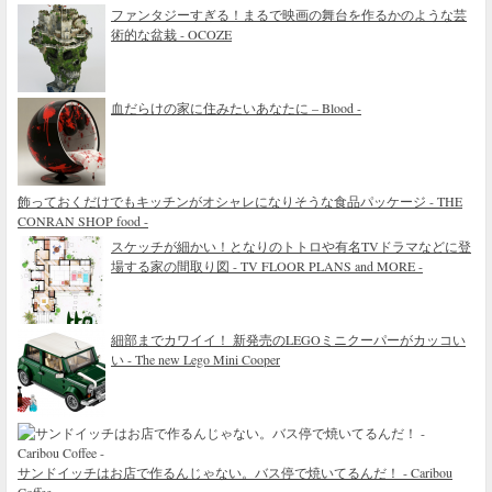
ファンタジーすぎる！まるで映画の舞台を作るかのような芸
術的な盆栽 - OCOZE
血だらけの家に住みたいあなたに – Blood -
飾っておくだけでもキッチンがオシャレになりそうな食品パッケージ - THE
CONRAN SHOP food -
スケッチが細かい！となりのトトロや有名TVドラマなどに登
場する家の間取り図 - TV FLOOR PLANS and MORE -
細部までカワイイ！ 新発売のLEGOミニクーパーがカッコい
い - The new Lego Mini Cooper
サンドイッチはお店で作るんじゃない。バス停で焼いてるんだ！ - Caribou