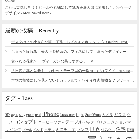
Coffee -
これは美味しそう！ビールを丸裸にして魅力を最大限に表現したパッケージ
デザイン - Meet Naked Beer -
最新の投稿 – Recentry
デスクの上の小さな公園。芝生トレイ&スマホスタンドの midori SE/SF
ちょっと憧れる！橋の下を秘密のオフィスにしてしまったデザイナー
食べれる花束？！ ヴィーガンな美しすぎるケーキ
「日常に花と音楽を」カセットテープ型の一輪挿しがカワイイ - cassette vase
本物の植物にしか見えない！カラフルでカワイイ多肉植物＆フラワーケーキ
タグ – Tags
iPhone
light
Star Wars
ガラス
3D
Etsy
green
カメラ
ケ
iPad
kickstarter
apple
コンセプト
テーブル
プロジェクションマ
ース
コーヒー
ソファ
バッグ
世界
住宅
ッピング
ミニチュア
ランプ
プール
ベッド
ホテル
住みたい
動物