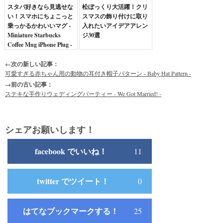
スタバ好きなら見逃せな
松ぼっくり大活躍！クリ
い！スマホにちょこっと
スマスの飾り付けに取り
乗っかるかわいいマグ -
入れたいアイデアアレン
Miniature Starbucks
ジ30選
Coffee Mug iPhone Plug -
←次の新しい記事：
可愛すぎる赤ちゃん用の動物の耳付き帽子パターン - Baby Hat Pattern -
→前の古い記事：
ステキな手作りウェディングパーティー - We Got Married! -
シェアお願いします！
facebook でいいね！
11
twitter でツイート！
0
はてなブックマークする！
25