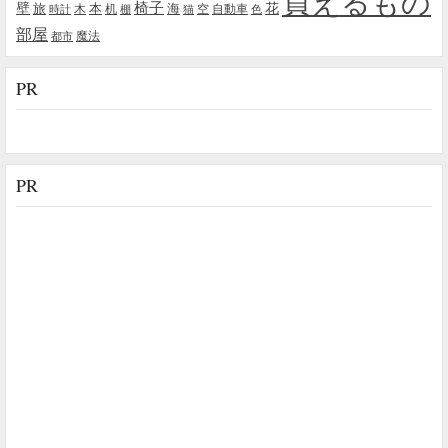
買えるもの
椅子
壁
花
本
海
旅
木
机
空
自動車
時計
棚
猫
色
部屋
魔法
都市
PR
PR