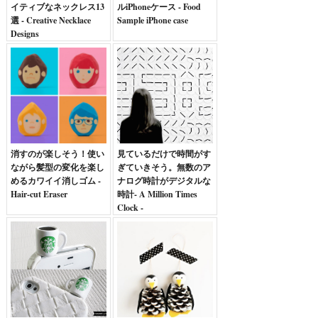
イティブなネックレス13
ルiPhoneケース - Food
選 - Creative Necklace
Sample iPhone case
Designs
消すのが楽しそう！使い
見ているだけで時間がす
ながら髪型の変化を楽し
ぎていきそう。無数のア
めるカワイイ消しゴム -
ナログ時計がデジタルな
Hair-cut Eraser
時計- A Million Times
Clock -