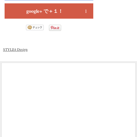
google+ で＋１！
1
STYLE4 Design