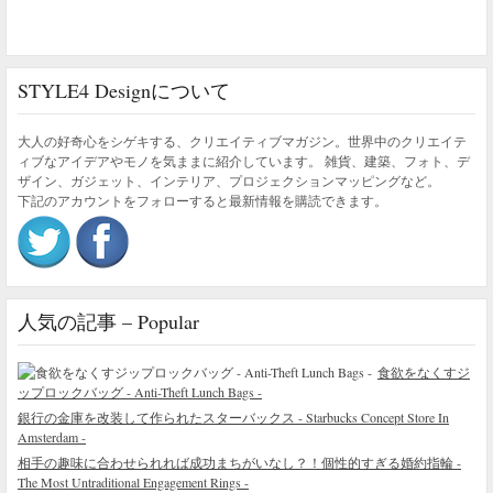
STYLE4 Designについて
大人の好奇心をシゲキする、クリエイティブマガジン。世界中のクリエイテ
ィブなアイデアやモノを気ままに紹介しています。 雑貨、建築、フォト、デ
ザイン、ガジェット、インテリア、プロジェクションマッピングなど。
下記のアカウントをフォローすると最新情報を購読できます。
人気の記事 – Popular
食欲をなくすジ
ップロックバッグ - Anti-Theft Lunch Bags -
銀行の金庫を改装して作られたスターバックス - Starbucks Concept Store In
Amsterdam -
相手の趣味に合わせられれば成功まちがいなし？！個性的すぎる婚約指輪 -
The Most Untraditional Engagement Rings -