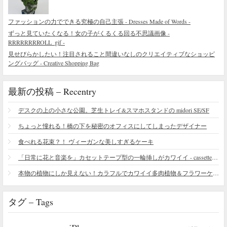
ファッションの力でできる究極の自己主張 - Dresses Made of Words -
ずっと見ていたくなる！女の子がくるくる回る不思議画像 -
RRRRRRRROLL_gif -
見せびらかしたい！注目されること間違いなしのクリエイティブなショッピ
ングバッグ - Creative Shopping Bag
最新の投稿 – Recentry
デスクの上の小さな公園。芝生トレイ&スマホスタンドの midori SE/SF
ちょっと憧れる！橋の下を秘密のオフィスにしてしまったデザイナー
食べれる花束？！ ヴィーガンな美しすぎるケーキ
「日常に花と音楽を」カセットテープ型の一輪挿しがカワイイ - cassette vase
本物の植物にしか見えない！カラフルでカワイイ多肉植物＆フラワーケーキ
タグ – Tags