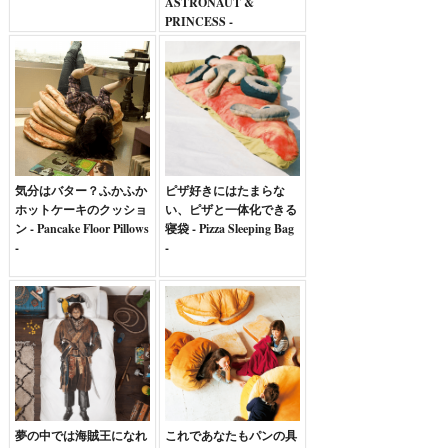
ASTRONAUT &
PRINCESS -
気分はバター？ふかふか
ピザ好きにはたまらな
ホットケーキのクッショ
い、ピザと一体化できる
ン - Pancake Floor Pillows
寝袋 - Pizza Sleeping Bag
-
-
夢の中では海賊王になれ
これであなたもパンの具