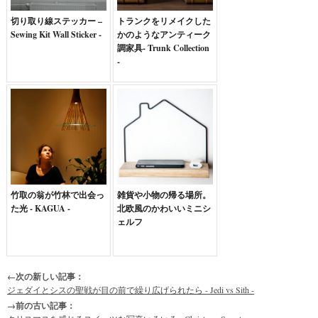
切り取り線ステッカー –
トランクをリメイクした
Sewing Kit Wall Sticker -
かのようなアンティーク
調家具- Trunk Collection
-
竹取の翁が竹林で出会っ
雑貨や小物の帰る場所。
た光 - KAGUA -
北欧風のかわいいミニシ
ェルフ
←次の新しい記事：
ジェダイとシスの聖戦が目の前で繰り広げられたら - Jedi vs Sith -
→前の古い記事：