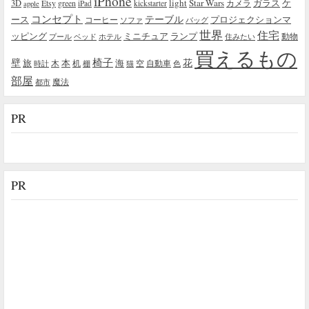
iPhone
light
Star Wars
ガラス
3D
Etsy
green
カメラ
ケ
iPad
kickstarter
apple
コンセプト
テーブル
プロジェクションマ
ース
コーヒー
ソファ
バッグ
世界
住宅
ッピング
ミニチュア
ランプ
プール
ベッド
ホテル
住みたい
動物
買えるもの
椅子
壁
花
本
海
旅
木
机
空
自動車
時計
棚
猫
色
部屋
魔法
都市
PR
PR