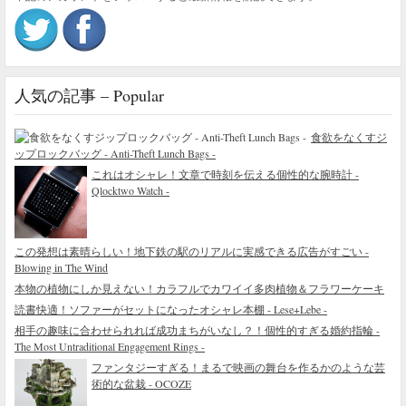
人気の記事 – Popular
食欲をなくすジ
ップロックバッグ - Anti-Theft Lunch Bags -
これはオシャレ！文章で時刻を伝える個性的な腕時計 -
Qlocktwo Watch -
この発想は素晴らしい！地下鉄の駅のリアルに実感できる広告がすごい -
Blowing in The Wind
本物の植物にしか見えない！カラフルでカワイイ多肉植物＆フラワーケーキ
読書快適！ソファーがセットになったオシャレ本棚 - Lese+Lebe -
相手の趣味に合わせられれば成功まちがいなし？！個性的すぎる婚約指輪 -
The Most Untraditional Engagement Rings -
ファンタジーすぎる！まるで映画の舞台を作るかのような芸
術的な盆栽 - OCOZE