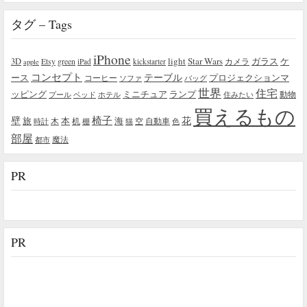
タグ – Tags
iPhone
light
Star Wars
ガラス
3D
Etsy
green
カメラ
ケ
iPad
kickstarter
apple
コンセプト
テーブル
プロジェクションマ
ース
コーヒー
ソファ
バッグ
世界
住宅
ッピング
ミニチュア
ランプ
プール
ベッド
ホテル
住みたい
動物
買えるもの
椅子
壁
花
本
海
旅
木
机
空
自動車
時計
棚
猫
色
部屋
魔法
都市
PR
PR