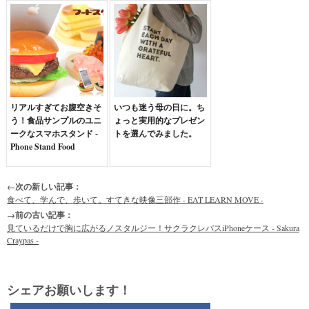
リアルすぎてお腹空きそ
いつも迷う母の日に。ち
う！食品サンプルのユニ
ょっと実用的なプレゼン
ークなスマホスタンド -
トを選んでみました。
Phone Stand Food
←次の新しい記事：
食べて、学んで、歩いて。すてきな映像三部作 - EAT LEARN MOVE -
→前の古い記事：
見ているだけで胸に広がるノスタルジー！サクラクレパスiPhoneケース - Sakura
Craypas -
シェアお願いします！