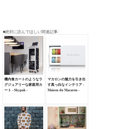
■絶対に読んでほしい関連記事:
機内食カートのようなラ
マカロンの魅力を引き出
グジュアリーな家庭用カ
す真っ白なインテリア -
ート - Skypak -
Maison du Macaron -