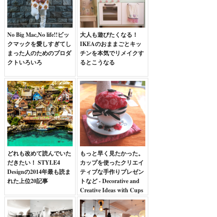
No Big Mac,No life!!ビッ
大人も遊びたくなる！
クマックを愛しすぎてし
IKEAのおままごとキッ
まった人のためのプロダ
チンを本気でリメイクす
クトいろいろ
るとこうなる
どれも改めて読んでいた
もっと早く見たかった。
だきたい！ STYLE4
カップを使ったクリエイ
Designの2014年最も読ま
ティブな手作りプレゼン
れた上位20記事
トなど - Decorative and
Creative Ideas with Cups
-