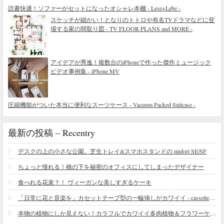
読書快適！ソファーがセットになったオシャレ本棚 - Lese+Lebe -
スケッチが細かい！となりのトトロや有名TVドラマなどに登
場する家の間取り図 - TV FLOOR PLANS and MORE -
アイデアが秀逸！複数台のiPhoneで作った傑作ミュージック
ビデオ事例集 - iPhone MV
圧縮機能がついた本当に便利なスーツケース - Vacuum Packed Suitcase -
最新の投稿 – Recentry
デスクの上の小さな公園。芝生トレイ&スマホスタンドの midori SE/SF
ちょっと憧れる！橋の下を秘密のオフィスにしてしまったデザイナー
食べれる花束？！ ヴィーガンな美しすぎるケーキ
「日常に花と音楽を」カセットテープ型の一輪挿しがカワイイ - cassette vase
本物の植物にしか見えない！カラフルでカワイイ多肉植物＆フラワーケーキ