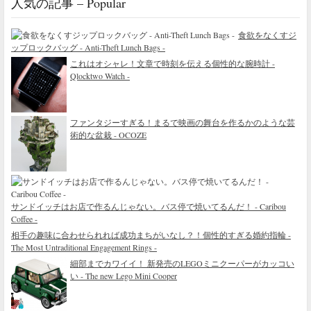
人気の記事 – Popular
食欲をなくすジ
ップロックバッグ - Anti-Theft Lunch Bags -
これはオシャレ！文章で時刻を伝える個性的な腕時計 -
Qlocktwo Watch -
ファンタジーすぎる！まるで映画の舞台を作るかのような芸
術的な盆栽 - OCOZE
サンドイッチはお店で作るんじゃない。バス停で焼いてるんだ！ - Caribou
Coffee -
相手の趣味に合わせられれば成功まちがいなし？！個性的すぎる婚約指輪 -
The Most Untraditional Engagement Rings -
細部までカワイイ！ 新発売のLEGOミニクーパーがカッコい
い - The new Lego Mini Cooper