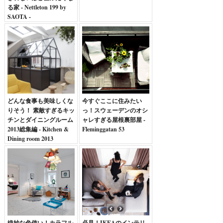
る家 - Nettleton 199 by
SAOTA -
どんな食事も美味しくな
今すぐここに住みたい
りそう！ 素敵すぎるキッ
っ！スウェーデンのオシ
チンとダイニングルーム
ャレすぎる屋根裏部屋 -
2013総集編 - Kitchen &
Fleminggatan 53
Dining room 2013
絶妙な色使い！カラフル
必見！IKEAのインテリ