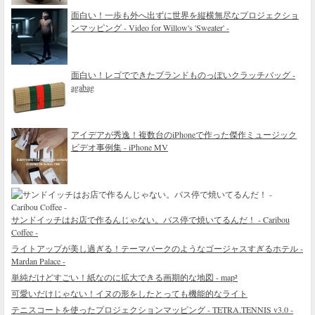
面白い！一歩も外へ出ずに世界を縦横無尽なプロジェクショ
ンマッピング - Video for Willow's 'Sweater' -
面白い！レゴでできたブランドものっぽいクラッチバッグ -
agabag
アイデアが秀逸！複数台のiPhoneで作った傑作ミュージック
ビデオ事例集 - iPhone MV
サンドイッチはお店で作るんじゃない。バス停で焼いてるんだ！ - Caribou
Coffee -
ライトアップが美し過ぎる！テーマパークのようなゴージャスすぎるホテル -
Mardan Palace -
単純だけどすごい！紙なのに拡大できる画期的な地図 - map²
可愛いだけじゃない！イヌの形をしたとっても機能的なライト
テニスコートを使ったプロジェクションマッピング - TETRA.TENNIS v3.0 -