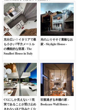
充分広い！イタリアで最
光のふりそそぐ素敵なお
も小さい7平方メートル
家 - Skylight House -
の機能的な部屋 - The
Smallest House in Italy
CGにしか見えない！現
壮観過ぎる本棚の家 -
実であることが受け止め
Bookcase Wall House -
きれないほど住みたくな