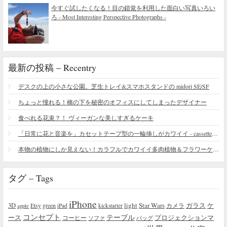
今すぐ試したくなる！目の錯覚を利用した面白い写真いろい
ろ - Most Interesting Perspective Photographs -
最新の投稿 – Recentry
デスクの上の小さな公園。芝生トレイ&スマホスタンドの midori SE/SF
ちょっと憧れる！橋の下を秘密のオフィスにしてしまったデザイナー
食べれる花束？！ ヴィーガンな美しすぎるケーキ
「日常に花と音楽を」カセットテープ型の一輪挿しがカワイイ - cassette vase
本物の植物にしか見えない！カラフルでカワイイ多肉植物＆フラワーケーキ
タグ – Tags
iPhone
light
Star Wars
ガラス
3D
Etsy
green
カメラ
ケ
iPad
kickstarter
apple
コンセプト
テーブル
プロジェクションマ
ース
コーヒー
ソファ
バッグ