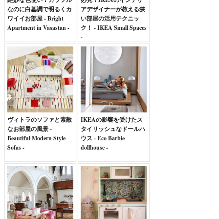
なのに白基調で明るくカ
アデザイナーが教える狭
ワイイお部屋 - Bright
い部屋の活用テクニッ
Apartment in Vasastan -
ク！ - IKEA Small Spaces
-
ヴィトラのソファと素敵
IKEAの影響を受けたス
なお部屋の風景 -
タイリッシュなドールハ
Beautiful Modern Style
ウス - Eco Barbie
Sofas -
dollhouse -