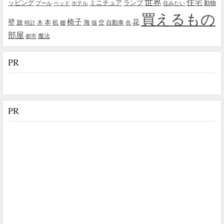
世界
住宅
ッピング
ミニチュア
ランプ
プール
ベッド
ホテル
住みたい
動物
買えるもの
椅子
壁
花
本
海
旅
木
机
空
自動車
時計
棚
猫
色
部屋
魔法
都市
PR
PR