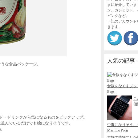
まに紹介していま
ン、ガジェット、
ピングなど。
下記のアカウント
きます。
人気の記事 – P
そうな食品パッケージ。
食欲をなくすジップロック
Bags -
こ
個性
なフード・ドリンクから気になるものをピックアップ。
に並んでいるだけでも絵になりそうです。
中毒になりそう。
ね。
Machine Porn
本物の植物にしか