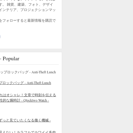
す。 雑貨、建築、フォト、デザイ
インテリア、プロジェクションマッ
をフォローすると最新情報を購読で
opular
バッグ - Anti-Theft Lunch
れはオシャレ！文章で時刻を伝える
的な腕時計 - Qlocktwo Watch -
ずっと見ていたくなる働く機械 -
見えない！カラフルでカワイイ多肉