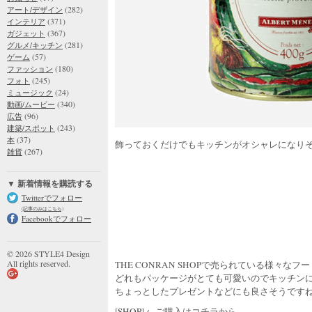
(282)
アート/デザイン
(371)
インテリア
(367)
ガジェット
(281)
グルメ/キッチン
(57)
ゲーム
(180)
ファッション
(245)
フォト
(24)
ミュージック
(340)
動画/ムービー
(96)
広告
(243)
建築/スポット
(37)
本
飾っておくだけでもキッチンがオシャレになり
(267)
雑貨
▼ 新着情報を購読する
Twitterでフォロー
(記事のみはこちら)
Facebookでフォロー
© 2026 STYLE4 Design
All rights reserved.
THE CONRAN SHOPで売られている様々
どれもパッケージがとても可愛いのでキッチン
ちょっとしたプレゼントなどにも良さそうです
[
SHOP
] ←ご購入はコチラから