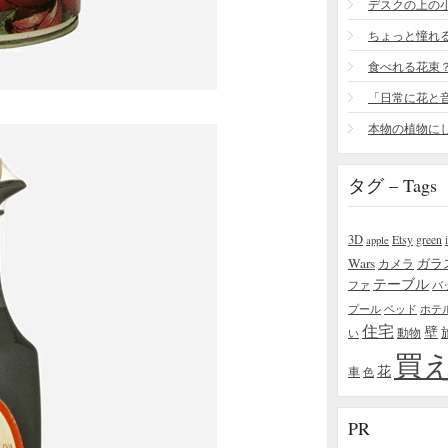
食べれる花束
タグ – Tags
3D
Etsy
green
apple
Wars
ガラ
カメラ
テーブル
ファ
バ
プール
ベッド
ホテ
住宅
壁
い
動物
買
花
車
色
PR