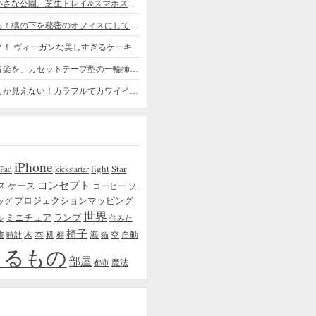
デスクの上の小さな公園。芝生トレイ&スマホスタンドの midori SE/SF
ちょっと憧れる！橋の下を秘密のオフィスにしてしまったデザイナー
？！ ヴィーガンな美しすぎるケーキ
「日常に花と音楽を」カセットテープ型の一輪挿しがカワイイ - cassette vase
本物の植物にしか見えない！カラフルでカワイイ多肉植物＆フラワーケーキ
iPhone
light
Star
iPad
kickstarter
コンセプト
ス
ケース
コーヒー
ソ
プロジェクションマッピング
ッグ
世界
ミニチュア
ランプ
ル
住みた
椅子
本
海
旅
木
机
空
自動
時計
棚
猫
えるもの
部屋
魔法
都市