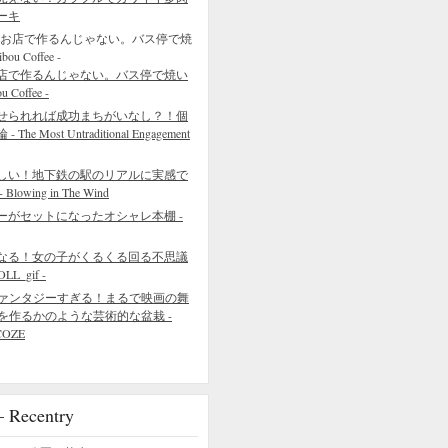
ーキ
店で作るんじゃない。バス停で焼い
Coffee -
せられれば成功まちがいなし？！個
 Most Untraditional Engagement
しい！地下鉄の駅のリアルに実感で
wing in The Wind
ーがセットになったオシャレ本棚 -
なる！女の子がくるくる回る不思議
L_gif -
ァンタジーすぎる！まるで映画の舞
を作るかのような芸術的な盆栽 -
COZE
ecentry