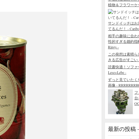
植物＆フラワーケ
サンドイッチはお
てるんだ！ - Caribou 
相手の趣味に合わ
性的すぎる婚約指輪 - The
Rings -
この発想は素晴ら
きる広告がすごい - Blo
読書快適！ソファ
Lese+Lebe -
ずっと見ていたく
画像 - RRRRRRRROL
フ
台
O
最新の投稿 – R