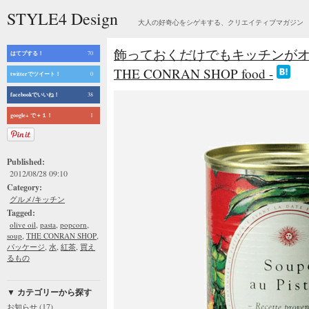
STYLE4 Design
大人の好奇心をシゲキする、クリエイティブマガジン
飾っておくだけでもキッチンがオ
はてブする！
70
THE CONRAN SHOP food -
twitterでツイート！
0
facebookでいいね！
38
google+ で＋１！
1
Published:
2012/08/28 09:10
Category:
グルメ/キッチン
Tagged:
,
,
,
olive oil
pasta
popcorn
,
,
soup
THE CONRAN SHOP
,
,
,
パッケージ
水
紅茶
買え
るもの
▼ カテゴリーから探す
(17)
お知らせ