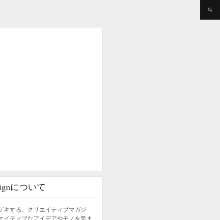
esignについて
ゲキする、クリエイティブマガジ
エイティブなアイデアやモノを気ま