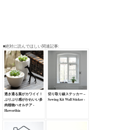
■絶対に読んでほしい関連記事:
透き通る葉がカワイイ！
切り取り線ステッカー –
ぷりぷり感がかわいい多
Sewing Kit Wall Sticker -
肉植物ハオルチア -
Haworthia