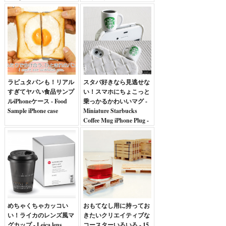
GALLERY Walls
NOTEBOOK
ラピュタパンも！リアル
スタバ好きなら見逃せな
すぎてヤバい食品サンプ
い！スマホにちょこっと
ルiPhoneケース - Food
乗っかるかわいいマグ -
Sample iPhone case
Miniature Starbucks
Coffee Mug iPhone Plug -
めちゃくちゃカッコい
おもてなし用に持ってお
い！ライカのレンズ風マ
きたいクリエイティブな
グカップ - Leica lens
コースターいろいろ - 15