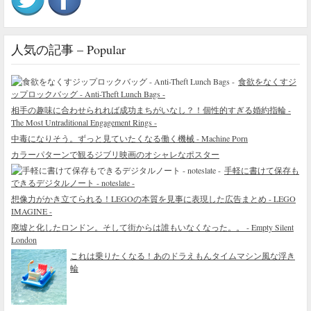
人気の記事 – Popular
食欲をなくすジ
ップロックバッグ - Anti-Theft Lunch Bags -
相手の趣味に合わせられれば成功まちがいなし？！個性的すぎる婚約指輪 -
The Most Untraditional Engagement Rings -
中毒になりそう。ずっと見ていたくなる働く機械 - Machine Porn
カラーパターンで観るジブリ映画のオシャレなポスター
手軽に書けて保存も
できるデジタルノート - noteslate -
想像力がかき立てられる！LEGOの本質を見事に表現した広告まとめ - LEGO
IMAGINE -
廃墟と化したロンドン。そして街からは誰もいなくなった。。 - Empty Silent
London
これは乗りたくなる！あのドラえもんタイムマシン風な浮き
輪