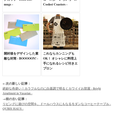
mugs -
Coolest Coasters -
開封後をデザインした素
これならカンニングも
敵な封筒 - BOOOOON! -
OK！ オシャレに料理上
手になれるレシピ付きエ
プロン
←次の新しい記事：
絶妙な色使い！カラフルなのに白基調で明るくカワイイお部屋 - Bright
Apartment in Vasastan -
→前の古い記事：
リビングに遊びの空間を。ドールハウスにもなるモダンなコーヒーテーブル -
QUBIS HAUS -