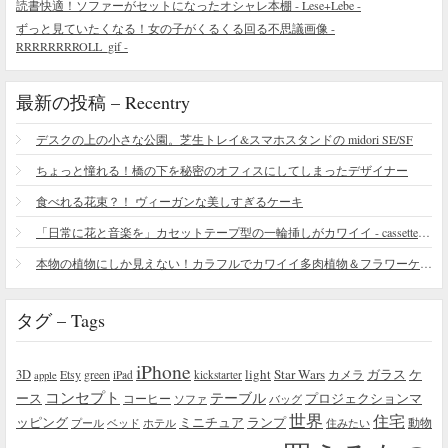
読書快適！ソファーがセットになったオシャレ本棚 - Lese+Lebe -
ずっと見ていたくなる！女の子がくるくる回る不思議画像 -
RRRRRRRROLL_gif -
最新の投稿 – Recentry
デスクの上の小さな公園。芝生トレイ&スマホスタンドの midori SE/SF
ちょっと憧れる！橋の下を秘密のオフィスにしてしまったデザイナー
食べれる花束？！ ヴィーガンな美しすぎるケーキ
「日常に花と音楽を」カセットテープ型の一輪挿しがカワイイ - cassette vase
本物の植物にしか見えない！カラフルでカワイイ多肉植物＆フラワーケーキ
タグ – Tags
iPhone
light
Star Wars
ガラス
3D
Etsy
green
カメラ
ケ
iPad
kickstarter
apple
コンセプト
テーブル
プロジェクションマ
ース
コーヒー
ソファ
バッグ
世界
住宅
ッピング
ミニチュア
ランプ
プール
ベッド
ホテル
住みたい
動物