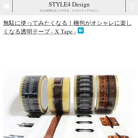
STYLE4 Design
大人の好奇心をシゲキする、クリエイティブマガジン
無駄に使ってみたくなる！梱包がオシャレに楽し
くなる透明テープ - X Tape -