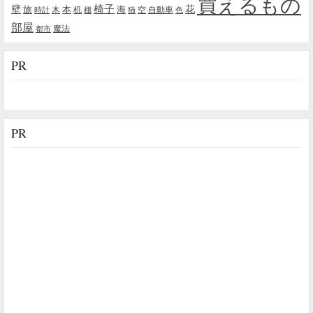
買えるもの
椅子
壁
花
本
海
旅
木
机
空
自動車
時計
棚
猫
色
部屋
魔法
都市
PR
PR