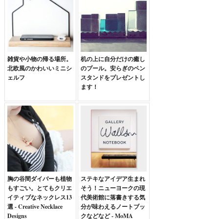
雑貨や小物の帰る場所。
机の上に自分だけの癒し
北欧風のかわいいミニシ
のプール。安らぎのペン
ェルフ
スタンドをプレゼントし
ます！
胸の谷間ダイバーも植物
ステキなアイデア生まれ
もすごい。とてもクリエ
そう！ニューヨークの現
イティブなネックレス13
代美術館に落書きする気
選 - Creative Necklace
分が味わえるノートブッ
Designs
クなどなど - MoMA