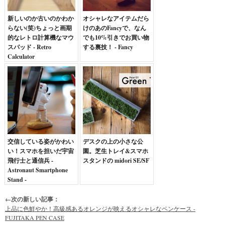
新しいのか古いのかわか
オシャレなアイテムだら
らない(笑)ちょっと画期
けのあのFancyで、なん
的なレトロ計算機なマウ
でも10%引きでお買い物
スパッド - Retro
する裏技！ - Fancy
Calculator
交信している姿がかわい
デスクの上の小さな公
い！スマホを担いだ宇宙
園。芝生トレイ&スマホ
飛行士と通信兵 -
スタンドの midori SE/SF
Astronaut Smartphone
Stand -
←次の新しい記事：
上品に色鮮やか！高級感あるオレンジが映えるオシャレなペンケース -
FUJITAKA PEN CASE