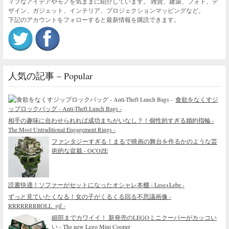
ィブなアイデアやモノを気ままに紹介しています。 雑貨、建築、フォト、デ
ザイン、ガジェット、インテリア、プロジェクションマッピングなど。
下記のアカウントをフォローすると最新情報を購読できます。
人気の記事 – Popular
食欲をなくすジ
ップロックバッグ - Anti-Theft Lunch Bags -
相手の趣味に合わせられれば成功まちがいなし？！個性的すぎる婚約指輪 -
The Most Untraditional Engagement Rings -
ファンタジーすぎる！まるで映画の舞台を作るかのような芸
術的な盆栽 - OCOZE
読書快適！ソファーがセットになったオシャレ本棚 - Lese+Lebe -
ずっと見ていたくなる！女の子がくるくる回る不思議画像 -
RRRRRRRROLL_gif -
細部までカワイイ！ 新発売のLEGOミニクーパーがカッコい
い - The new Lego Mini Cooper