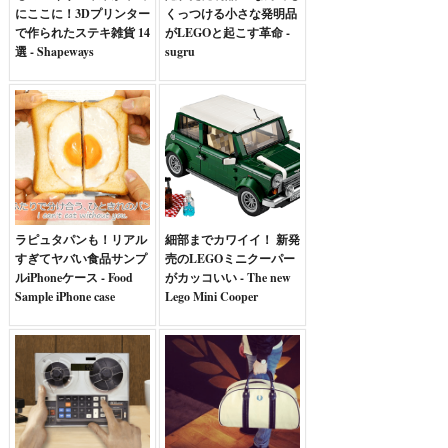
にここに！3Dプリンター
くっつける小さな発明品
で作られたステキ雑貨 14
がLEGOと起こす革命 -
選 - Shapeways
sugru
ラピュタパンも！リアル
細部までカワイイ！ 新発
すぎてヤバい食品サンプ
売のLEGOミニクーパー
ルiPhoneケース - Food
がカッコいい - The new
Sample iPhone case
Lego Mini Cooper