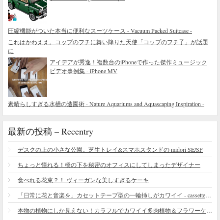
圧縮機能がついた本当に便利なスーツケース - Vacuum Packed Suitcase -
これはかわええ。コップのフチに舞い降りた天使「コップのフチ子」が話題
に
アイデアが秀逸！複数台のiPhoneで作った傑作ミュージック
ビデオ事例集 - iPhone MV
素晴らしすぎる水槽の造園術 - Nature Aquariums and Aquascaping Inspiration -
最新の投稿 – Recentry
デスクの上の小さな公園。芝生トレイ&スマホスタンドの midori SE/SF
ちょっと憧れる！橋の下を秘密のオフィスにしてしまったデザイナー
食べれる花束？！ ヴィーガンな美しすぎるケーキ
「日常に花と音楽を」カセットテープ型の一輪挿しがカワイイ - cassette vase
本物の植物にしか見えない！カラフルでカワイイ多肉植物＆フラワーケーキ