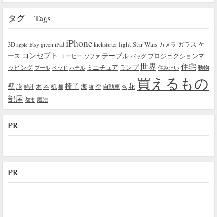
タグ – Tags
iPhone
light
Star Wars
ガラス
3D
Etsy
green
カメラ
ケ
iPad
kickstarter
apple
コンセプト
テーブル
プロジェクションマ
ース
コーヒー
ソファ
バッグ
世界
住宅
ッピング
ミニチュア
ランプ
プール
ベッド
ホテル
住みたい
動物
買えるもの
椅子
壁
花
本
海
旅
木
机
空
自動車
時計
棚
猫
色
部屋
魔法
都市
PR
PR