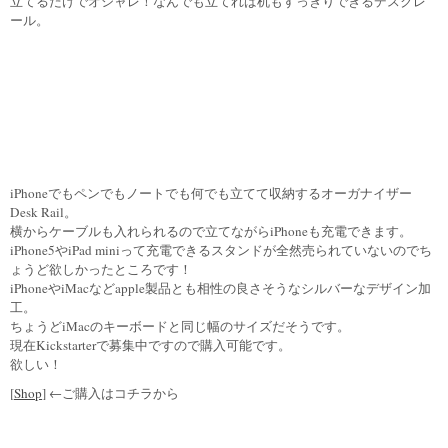
立てるだけでオシャレ！なんでも立てれば机もすっきりできるデスクレ
ール。
iPhoneでもペンでもノートでも何でも立てて収納するオーガナイザー
Desk Rail。
横からケーブルも入れられるので立てながらiPhoneも充電できます。
iPhone5やiPad miniって充電できるスタンドが全然売られていないのでち
ょうど欲しかったところです！
iPhoneやiMacなどapple製品とも相性の良さそうなシルバーなデザイン加
工。
ちょうどiMacのキーボードと同じ幅のサイズだそうです。
現在Kickstarterで募集中ですので購入可能です。
欲しい！
[
Shop
] ←ご購入はコチラから