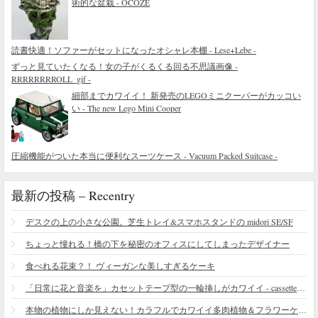
術的な盆栽 - OCOZE
読書快適！ソファーがセットになったオシャレ本棚 - Lese+Lebe -
ずっと見ていたくなる！女の子がくるくる回る不思議画像 -
RRRRRRRROLL_gif -
細部までカワイイ！ 新発売のLEGOミニクーパーがカッコい
い - The new Lego Mini Cooper
圧縮機能がついた本当に便利なスーツケース - Vacuum Packed Suitcase -
最新の投稿 – Recentry
デスクの上の小さな公園。芝生トレイ&スマホスタンドの midori SE/SF
ちょっと憧れる！橋の下を秘密のオフィスにしてしまったデザイナー
食べれる花束？！ ヴィーガンな美しすぎるケーキ
「日常に花と音楽を」カセットテープ型の一輪挿しがカワイイ - cassette vase
本物の植物にしか見えない！カラフルでカワイイ多肉植物＆フラワーケーキ