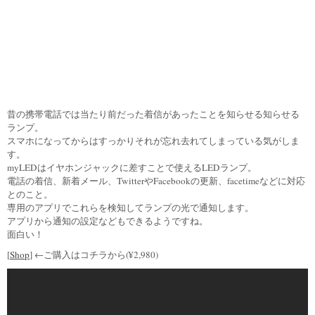
昔の携帯電話では当たり前だった着信があったことを知らせる知らせる
ランプ。
スマホになってからはすっかりそれが忘れ去れてしまっている気がしま
す。
myLEDはイヤホンジャックに差すことで使えるLEDランプ。
電話の着信、新着メール、TwitterやFacebookの更新、facetimeなどに対応
とのこと。
専用のアプリでこれらを検知してランプの光で通知します。
アプリから通知の設定などもできるようですね。
面白い！
[
Shop
] ←ご購入はコチラから(¥2,980)