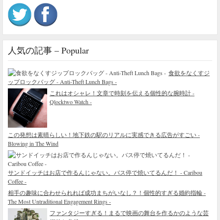
人気の記事 – Popular
食欲をなくすジ
ップロックバッグ - Anti-Theft Lunch Bags -
これはオシャレ！文章で時刻を伝える個性的な腕時計 -
Qlocktwo Watch -
この発想は素晴らしい！地下鉄の駅のリアルに実感できる広告がすごい -
Blowing in The Wind
サンドイッチはお店で作るんじゃない。バス停で焼いてるんだ！ - Caribou
Coffee -
相手の趣味に合わせられれば成功まちがいなし？！個性的すぎる婚約指輪 -
The Most Untraditional Engagement Rings -
ファンタジーすぎる！まるで映画の舞台を作るかのような芸