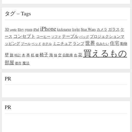
タグ – Tags
iPhone
light
Star Wars
ガラス
3D
Etsy
green
カメラ
ケ
iPad
kickstarter
apple
コンセプト
テーブル
プロジェクションマ
ース
コーヒー
ソファ
バッグ
世界
住宅
ッピング
ミニチュア
ランプ
プール
ベッド
ホテル
住みたい
動物
買えるもの
椅子
壁
花
本
海
旅
木
机
空
自動車
時計
棚
猫
色
部屋
魔法
都市
PR
PR