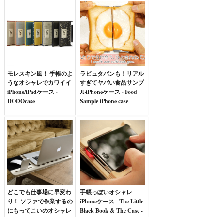
モレスキン風！ 手帳のよ
ラピュタパンも！リアル
うなオシャレでカワイイ
すぎてヤバい食品サンプ
iPhone/iPadケース -
ルiPhoneケース - Food
DODOcase
Sample iPhone case
どこでも仕事場に早変わ
手帳っぽいオシャレ
り！ ソファで作業するの
iPhoneケース - The Little
にもってこいのオシャレ
Black Book & The Case -