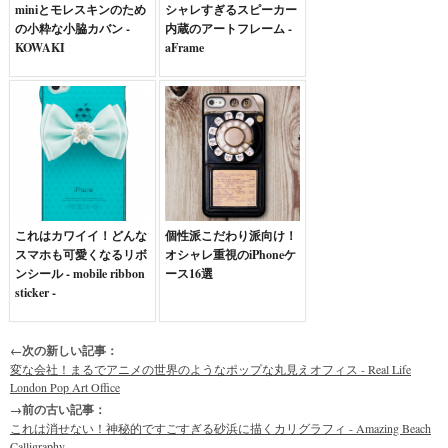
miniとモレスキンのため
シャレすぎるスピーカー
の小粋な小脇カバン -
内蔵のアートフレーム -
KOWAKI
aFrame
これはカワイイ！どんな
個性派こだわり派向け！
スマホも可愛くなるリボ
オシャレ重視のiPhoneケ
ンシール - mobile ribbon
ース16選
sticker -
←次の新しい記事：
変な会社！まるでアニメの世界のようなポップな丸見えオフィス - Real Life
London Pop Art Office
→前の古い記事：
これは消せない！神秘的ですごすぎる砂浜に描くカリグラフィ - Amazing Beach
Calligraphy