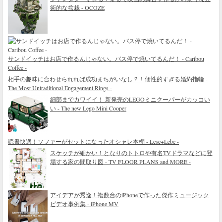
術的な盆栽 - OCOZE
サンドイッチはお店で作るんじゃない。バス停で焼いてるんだ！ - Caribou
Coffee -
相手の趣味に合わせられれば成功まちがいなし？！個性的すぎる婚約指輪 -
The Most Untraditional Engagement Rings -
細部までカワイイ！ 新発売のLEGOミニクーパーがカッコい
い - The new Lego Mini Cooper
読書快適！ソファーがセットになったオシャレ本棚 - Lese+Lebe -
スケッチが細かい！となりのトトロや有名TVドラマなどに登
場する家の間取り図 - TV FLOOR PLANS and MORE -
アイデアが秀逸！複数台のiPhoneで作った傑作ミュージック
ビデオ事例集 - iPhone MV