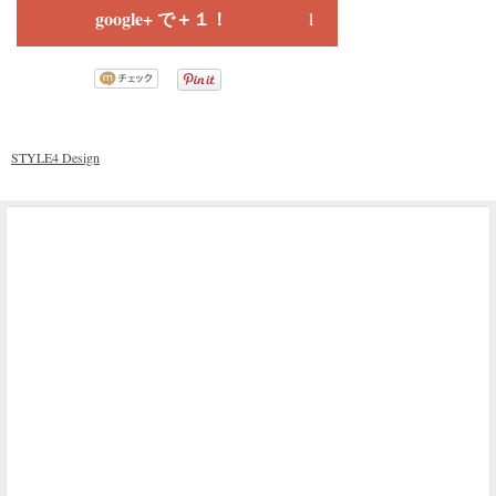
google+ で＋１！
1
STYLE4 Design