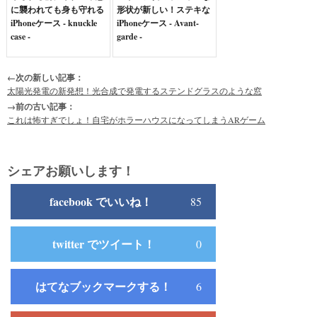
に襲われても身も守れる
形状が新しい！ステキな
iPhoneケース - knuckle
iPhoneケース - Avant-
case -
garde -
←次の新しい記事：
太陽光発電の新発想！光合成で発電するステンドグラスのような窓
→前の古い記事：
これは怖すぎでしょ！自宅がホラーハウスになってしまうARゲーム
シェアお願いします！
facebook でいいね！
85
twitter でツイート！
0
はてなブックマークする！
6