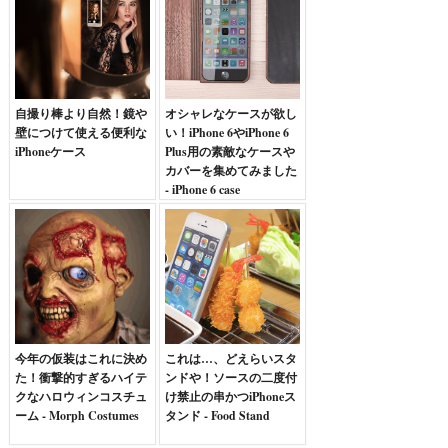
自撮り棒より自然！鏡や
オシャレなケースが欲し
壁につけて使える便利な
い！iPhone 6やiPhone 6
iPhoneケース
Plus用の素敵なケースや
カバーを集めてみました
- iPhone 6 case
今年の仮装はこれに決め
これは…、どえらいスタ
た！衝撃的すぎるハイテ
ンドや！ソースの二度付
クなハロウィンコスチュ
け禁止の串かつiPhoneス
ーム - Morph Costumes
タンド - Food Stand