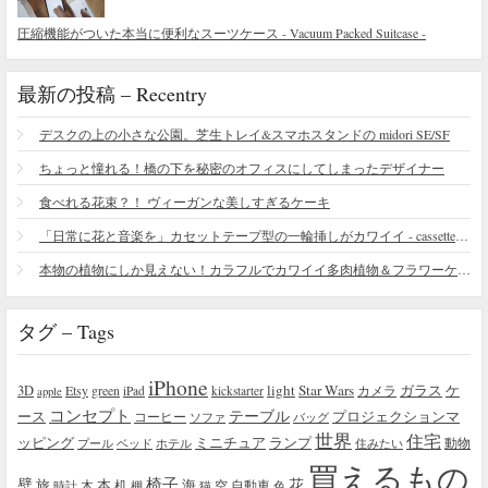
圧縮機能がついた本当に便利なスーツケース - Vacuum Packed Suitcase -
最新の投稿 – Recentry
デスクの上の小さな公園。芝生トレイ&スマホスタンドの midori SE/SF
ちょっと憧れる！橋の下を秘密のオフィスにしてしまったデザイナー
食べれる花束？！ ヴィーガンな美しすぎるケーキ
「日常に花と音楽を」カセットテープ型の一輪挿しがカワイイ - cassette vase
本物の植物にしか見えない！カラフルでカワイイ多肉植物＆フラワーケーキ
タグ – Tags
iPhone
light
Star Wars
ガラス
3D
Etsy
green
カメラ
ケ
iPad
kickstarter
apple
コンセプト
テーブル
プロジェクションマ
ース
コーヒー
ソファ
バッグ
世界
住宅
ッピング
ミニチュア
ランプ
プール
ベッド
ホテル
住みたい
動物
買えるもの
椅子
壁
花
本
海
旅
木
机
空
自動車
時計
棚
猫
色