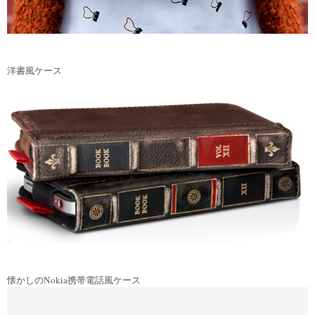
洋書風ケース
懐かしのNokia携帯電話風ケース