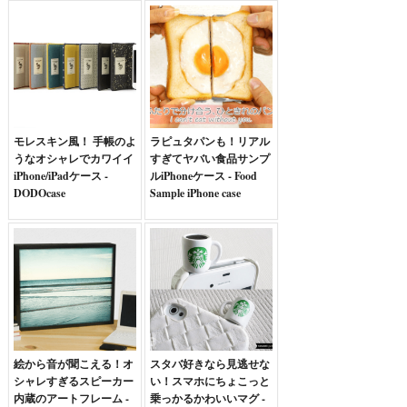
モレスキン風！ 手帳のよ
ラピュタパンも！リアル
うなオシャレでカワイイ
すぎてヤバい食品サンプ
iPhone/iPadケース -
ルiPhoneケース - Food
DODOcase
Sample iPhone case
絵から音が聞こえる！オ
スタバ好きなら見逃せな
シャレすぎるスピーカー
い！スマホにちょこっと
内蔵のアートフレーム -
乗っかるかわいいマグ -