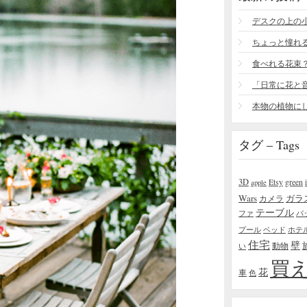
食べれる花束
タグ – Tags
3D
Etsy
green
apple
Wars
ガラ
カメラ
テーブル
ファ
バ
プール
ベッド
ホテ
住宅
壁
い
動物
買
花
車
色