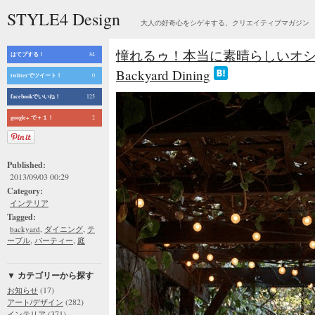
STYLE4 Design
大人の好奇心をシゲキする、クリエイティブマガジン
憧れるゥ！本当に素晴らしいオシ
はてブする！
84
Backyard Dining
twitterでツイート！
0
facebookでいいね！
125
google+ で＋１！
2
Published:
2013/09/03 00:29
Category:
インテリア
Tagged:
,
,
backyard
ダイニング
テ
,
,
ーブル
パーティー
庭
▼ カテゴリーから探す
(17)
お知らせ
(282)
アート/デザイン
(371)
インテリア