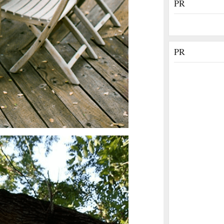
PR
PR