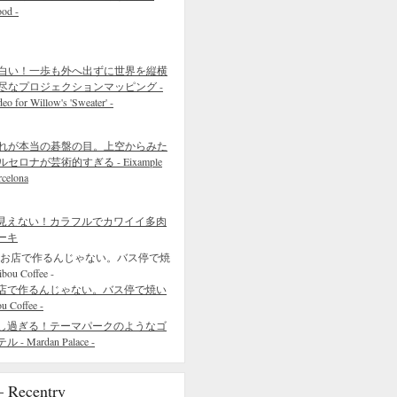
ood -
白い！一歩も外へ出ずに世界を縦横
尽なプロジェクションマッピング -
eo for Willow's 'Sweater' -
れが本当の碁盤の目。上空からみた
ルセロナが芸術的すぎる - Eixample
rcelona
見えない！カラフルでカワイイ多肉
ーキ
店で作るんじゃない。バス停で焼い
Coffee -
し過ぎる！テーマパークのようなゴ
Mardan Palace -
ecentry