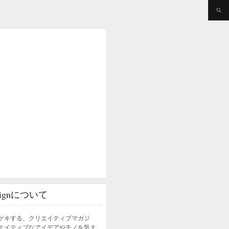
esignについて
ゲキする、クリエイティブマガジ
エイティブなアイデアやモノを気ま