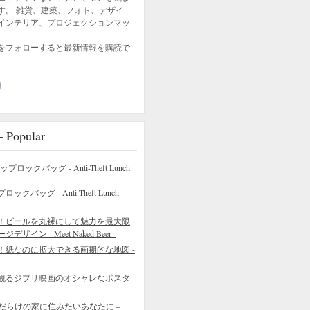
す。 雑貨、建築、フォト、デザイ
インテリア、プロジェクションマッ
をフォローすると最新情報を購読で
opular
バッグ - Anti-Theft Lunch
！ビールを丸裸にして魅力を最大限
イン - Meet Naked Beer -
！紙なのに拡大できる画期的な地図 -
観るジブリ映画のオシャレなポスタ
だらけの家に住みたいあなたに –