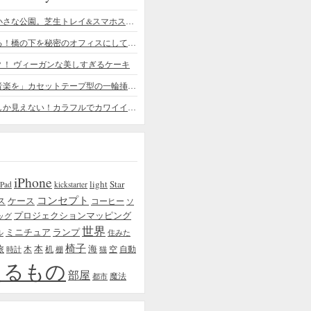
デスクの上の小さな公園。芝生トレイ&スマホスタンドの midori SE/SF
ちょっと憧れる！橋の下を秘密のオフィスにしてしまったデザイナー
？！ ヴィーガンな美しすぎるケーキ
「日常に花と音楽を」カセットテープ型の一輪挿しがカワイイ - cassette vase
本物の植物にしか見えない！カラフルでカワイイ多肉植物＆フラワーケーキ
iPhone
light
Star
iPad
kickstarter
コンセプト
ス
ケース
コーヒー
ソ
プロジェクションマッピング
ッグ
世界
ミニチュア
ランプ
ル
住みた
椅子
本
海
旅
木
机
空
自動
時計
棚
猫
えるもの
部屋
魔法
都市