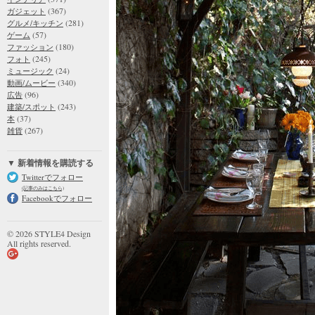
(367)
ガジェット
(281)
グルメ/キッチン
(57)
ゲーム
(180)
ファッション
(245)
フォト
(24)
ミュージック
(340)
動画/ムービー
(96)
広告
(243)
建築/スポット
(37)
本
(267)
雑貨
▼ 新着情報を購読する
Twitterでフォロー
(記事のみはこちら)
Facebookでフォロー
© 2026 STYLE4 Design
All rights reserved.