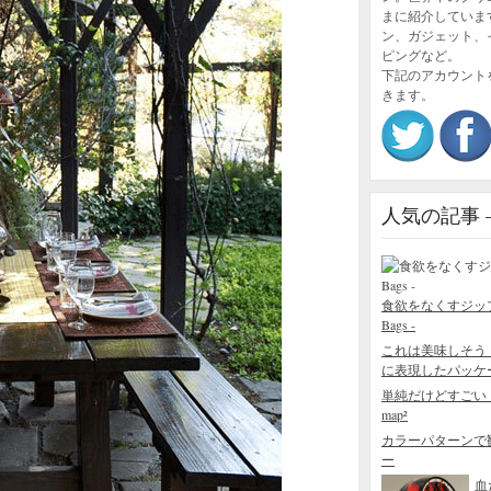
まに紹介していま
ン、ガジェット、
ピングなど。
下記のアカウント
きます。
人気の記事 – P
食欲をなくすジップロック
Bags -
これは美味しそう
に表現したパッケージデザ
単純だけどすごい
map²
カラーパターンで
ー
血