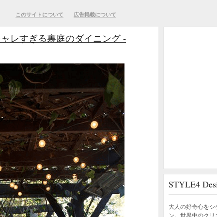
このサイトについて
広告掲載について
ャレすぎる裏庭のダイニング -
STYLE4 D
大人の好奇心をシ
ン。世界中のクリ