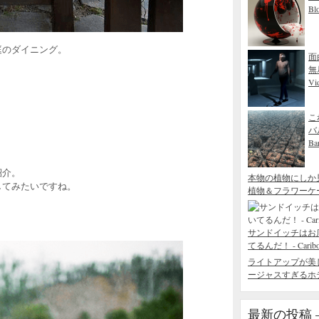
Bl
庭のダイニング。
面
無
Vid
こ
バ
Ba
紹介。
本物の植物にしか
してみたいですね。
植物＆フラワーケ
。
サンドイッチはお
てるんだ！ - Caribou 
ライトアップが美
ージャスすぎるホテル - 
最新の投稿 – R