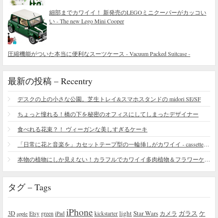
細部までカワイイ！ 新発売のLEGOミニクーパーがカッコい
い - The new Lego Mini Cooper
圧縮機能がついた本当に便利なスーツケース - Vacuum Packed Suitcase -
最新の投稿 – Recentry
デスクの上の小さな公園。芝生トレイ&スマホスタンドの midori SE/SF
ちょっと憧れる！橋の下を秘密のオフィスにしてしまったデザイナー
食べれる花束？！ ヴィーガンな美しすぎるケーキ
「日常に花と音楽を」カセットテープ型の一輪挿しがカワイイ - cassette vase
本物の植物にしか見えない！カラフルでカワイイ多肉植物＆フラワーケーキ
タグ – Tags
iPhone
light
Star Wars
ガラス
3D
Etsy
green
カメラ
ケ
iPad
kickstarter
apple