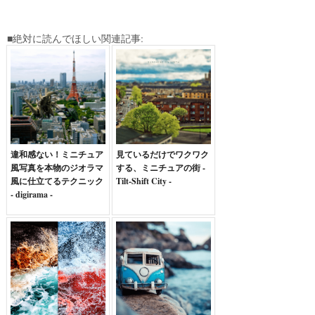
■絶対に読んでほしい関連記事:
違和感ない！ミニチュア
見ているだけでワクワク
風写真を本物のジオラマ
する、ミニチュアの街 -
風に仕立てるテクニック
Tilt-Shift City -
- digirama -