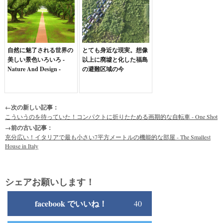
自然に魅了される世界の
とても身近な現実。想像
美しい景色いろいろ -
以上に廃墟と化した福島
Nature And Design -
の避難区域の今
←次の新しい記事：
こういうのを待っていた！コンパクトに折りたためる画期的な自転車 - One Shot
→前の古い記事：
充分広い！イタリアで最も小さい7平方メートルの機能的な部屋 - The Smallest
House in Italy
シェアお願いします！
facebook でいいね！
40