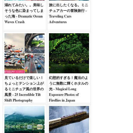
溺れてみたい。。美味し
旅に出したくなる。ミニ
そうな色に染まってしま
チュアカーの冒険旅行 -
った海 - Dramatic Ocean
Traveling Cars
Waves Crash
Adventures
見ているだけで楽しい！
幻想的すぎる！魔法のよ
ちょっとテンション上が
うに無数に輝くホタルの
るミニチュア風の世界の
光 - Magical Long
風景 - 25 Incredible Tilt
Exposure Photos of
Shift Photography
Fireflies in Japan