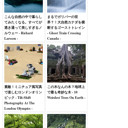
こんな自然の中で暮らし
まるでガリバーの世
てみたくなる。すべてが
界？！大自然カナダを横
透き通って美しすぎるノ
断するゴーストトレイン
ルウェー - Richard
- Ghost Train Crossing
Larssen -
Canada -
素敵！ミニチュア風写真
この木なんの木？地球上
で楽しむロンドンオリン
で最も奇妙な木 - 10
ピック - Tilt-Shift
Weirdest Trees On Earth -
Photography At The
London Olympics -