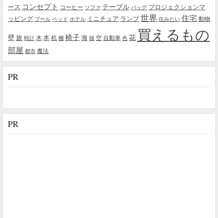
コンセプト
テーブル
プロジェクションマ
ース
コーヒー
ソファ
バッグ
世界
住宅
ッピング
ミニチュア
ランプ
プール
ベッド
ホテル
住みたい
動物
買えるもの
椅子
壁
花
本
海
旅
木
机
空
自動車
時計
棚
猫
色
部屋
魔法
都市
PR
PR