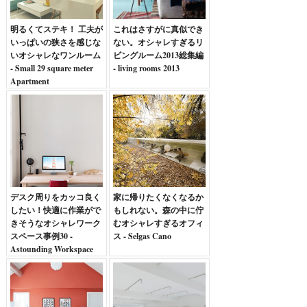
明るくてステキ！ 工夫が
これはさすがに真似でき
いっぱいの狭さを感じな
ない。オシャレすぎるリ
いオシャレなワンルーム
ビングルーム2013総集編
- Small 29 square meter
- living rooms 2013
Apartment
デスク周りをカッコ良く
家に帰りたくなくなるか
したい！快適に作業がで
もしれない。森の中に佇
きそうなオシャレワーク
むオシャレすぎるオフィ
スペース事例30 -
ス - Selgas Cano
Astounding Workspace
Setups for Inspirations