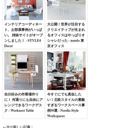
インテリアコーディネー
大公開！世界が注目する
ト、お部屋事例がいっぱ
クリエイティブが生まれ
い。 姉妹サイトがオープ
るオフィスはやっぱりオ
ンしました！ - STYLE4
シャレだった - nendo 東
Decor
京オフィス
自分好みの作業場作り
今すぐにでも真似した
に！ 何通りにも自由にア
い！北欧スタイルの素敵
レンジできるワークデス
すぎるワークスペース事
ク - Worknest Table
例50選 - Nordic-Style
Workspaces
←次の新しい記事：