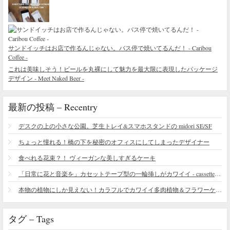
サンドイッチはお店で作るんじゃない。バス停で焼いてるんだ！ - Caribou
Coffee -
これは美味しそう！ビールを丸裸にして魅力を最大限に表現したパッケージ
デザイン - Meet Naked Beer -
最新の投稿 – Recentry
デスクの上の小さな公園。芝生トレイ&スマホスタンドの midori SE/SF
ちょっと憧れる！橋の下を秘密のオフィスにしてしまったデザイナー
食べれる花束？！ ヴィーガンな美しすぎるケーキ
「日常に花と音楽を」カセットテープ型の一輪挿しがカワイイ - cassette vase
本物の植物にしか見えない！カラフルでカワイイ多肉植物＆フラワーケーキ
タグ – Tags