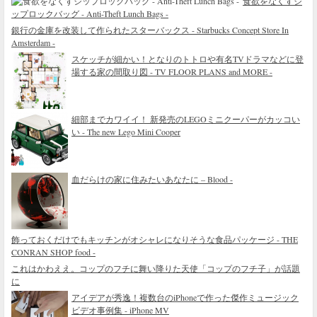
食欲をなくすジ
ップロックバッグ - Anti-Theft Lunch Bags -
銀行の金庫を改装して作られたスターバックス - Starbucks Concept Store In
Amsterdam -
スケッチが細かい！となりのトトロや有名TVドラマなどに登
場する家の間取り図 - TV FLOOR PLANS and MORE -
細部までカワイイ！ 新発売のLEGOミニクーパーがカッコい
い - The new Lego Mini Cooper
血だらけの家に住みたいあなたに – Blood -
飾っておくだけでもキッチンがオシャレになりそうな食品パッケージ - THE
CONRAN SHOP food -
これはかわええ。コップのフチに舞い降りた天使「コップのフチ子」が話題
に
アイデアが秀逸！複数台のiPhoneで作った傑作ミュージック
ビデオ事例集 - iPhone MV