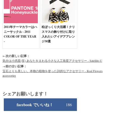
2011年テーマカラーはハ
松ぼっくり大活躍！クリ
ニーサックル - 2011
スマスの飾り付けに取り
COLOR OF THE YEAR
入れたいアイデアアレン
-
ジ30選
←次の新しい記事：
気分は小惑星(笑) あなたをまわる小さな人工衛星アクセサリー - Satellite-U
→前の古い記事：
宝石よりも美しい。本物の植物を使った詩的なアクセサリー - Real Flowers
accessories
シェアお願いします！
facebook でいいね！
186