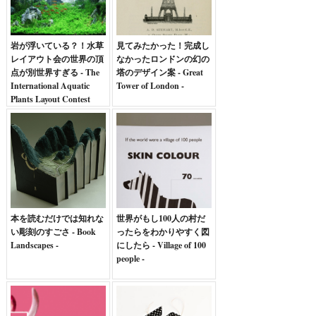
岩が浮いている？！水草
見てみたかった！完成し
レイアウト会の世界の頂
なかったロンドンの幻の
点が別世界すぎる - The
塔のデザイン案 - Great
International Aquatic
Tower of London -
Plants Layout Contest
2012 -
本を読むだけでは知れな
世界がもし100人の村だ
い彫刻のすごさ - Book
ったらをわかりやすく図
Landscapes -
にしたら - Village of 100
people -