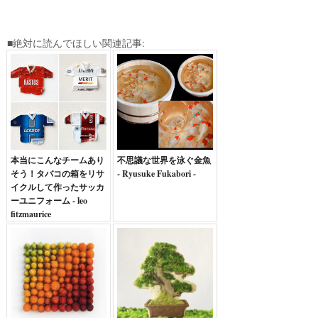
■絶対に読んでほしい関連記事:
本当にこんなチームあり
不思議な世界を泳ぐ金魚
そう！タバコの箱をリサ
- Ryusuke Fukabori -
イクルして作ったサッカ
ーユニフォーム - leo
fitzmaurice