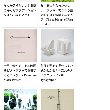
なんか気持ちいい！ 日常
食べるのがもったいな
に潜んだグラデーション
い！クッキーでつくる芸
を並べてみるアート
術的すぎる盆栽ミニチュ
ア - The edible art of Risa
Hirai -
一目で分かる！あの映画
角度を変えて見たらすご
をピクトグラムで表現す
さがわかる！４次元のタ
るとこうなる - Pictogram
イポグラフィ - 4D
Movie Posters -
Typography –