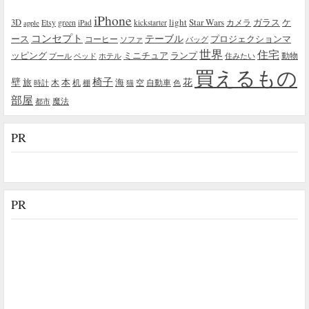
iPhone
light
Star Wars
ガラス
3D
Etsy
green
カメラ
ケ
iPad
kickstarter
apple
コンセプト
テーブル
プロジェクションマ
ース
コーヒー
ソファ
バッグ
世界
住宅
ッピング
ミニチュア
ランプ
プール
ベッド
ホテル
住みたい
動物
買えるもの
椅子
壁
花
本
海
旅
木
机
空
自動車
時計
棚
猫
色
部屋
魔法
都市
PR
PR