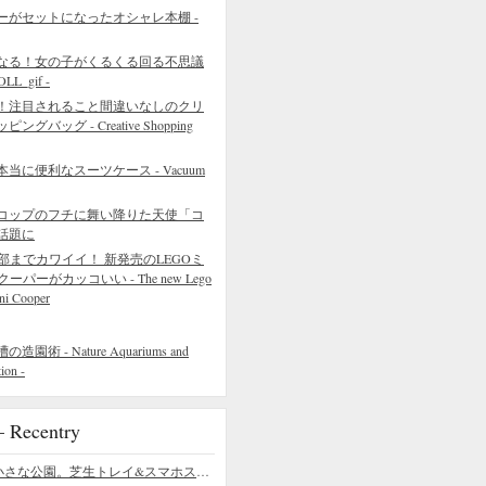
ーがセットになったオシャレ本棚 -
なる！女の子がくるくる回る不思議
L_gif -
！注目されること間違いなしのクリ
バッグ - Creative Shopping
に便利なスーツケース - Vacuum
コップのフチに舞い降りた天使「コ
話題に
部までカワイイ！ 新発売のLEGOミ
クーパーがカッコいい - The new Lego
ni Cooper
 - Nature Aquariums and
ion -
ecentry
デスクの上の小さな公園。芝生トレイ&スマホスタンドの midori SE/SF