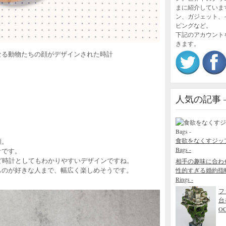
まに紹介していま
ン、ガジェット、
ピングなど。
下記のアカウント
きます。
なる動物たちの顔がデザインされた時計
人気の記事 – P
食欲をなくすジップロック
顔。
Bags -
計です。
ど時計としてもわかりやすいデザインですね。
相手の趣味に合わ
ものが好きな人まで、幅広く楽しめそうです。
性的すぎる婚約指輪 - The
Rings -
フ
台
O