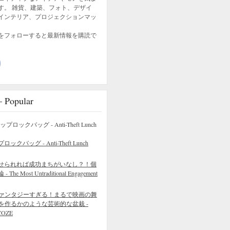
す。 雑貨、建築、フォト、デザイ
インテリア、プロジェクションマッ
をフォローすると最新情報を購読で
opular
バッグ - Anti-Theft Lunch
せられれば成功まちがいなし？！個
 Most Untraditional Engagement
ァンタジーすぎる！まるで映画の舞
を作るかのような芸術的な盆栽 -
COZE