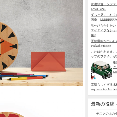
読書快適！ソファ
Lese+Lebe -
ずっと見ていたく
画像 - RRRRRRRROL
見せびらかしたい
エイティブなショッピング
Bag
圧縮機能がついた本当
Packed Suitcase -
これはかわええ。
ップのフチ子」が
細
ニ
Mi
素晴らしすぎる水槽の造園術
Aquascaping Inspirat
最新の投稿 – R