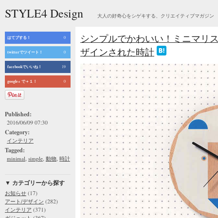
STYLE4 Design
大人の好奇心をシゲキする、クリエイティブマガジン
シンプルでかわいい！ミニマリ
はてブする！
0
ザインされた時計
twitterでツイート！
0
facebookでいいね！
19
google+ で＋１！
0
Published:
2016/06/09 07:30
Category:
インテリア
Tagged:
,
,
,
minimal
simple
動物
時計
▼ カテゴリーから探す
(17)
お知らせ
(282)
アート/デザイン
(371)
インテリア
(367)
ガジェット