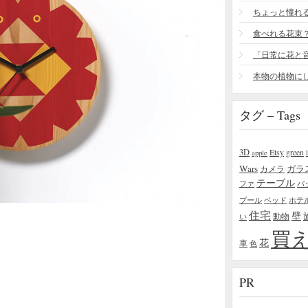
食べれる花束
タグ – Tags
3D
Etsy
green
apple
Wars
ガラ
カメラ
テーブル
ファ
バ
プール
ベッド
ホテ
住宅
壁
い
動物
買
花
車
色
PR