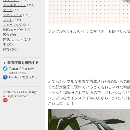
(281)
グルメ/キッチン
(57)
ゲーム
(180)
ファッション
(245)
フォト
(24)
ミュージック
(340)
動画/ムービー
シンプルでかわいい！ミニマリストも飾りたく
(96)
広告
(243)
建築/スポット
(37)
本
(267)
雑貨
▼ 新着情報を購読する
Twitterでフォロー
(記事のみはこちら)
Facebookでフォロー
とてもシンプルな要素で構成された動物たちの
その顔が全面に現れているとてもおしゃれな時
© 2026 STYLE4 Design
ちゃんと12等分されているので、おしゃれだけ
All rights reserved.
シンプルなライフスタイルの人から、かわいい
これは欲しい！