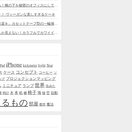
ちょっと憧れる！橋の下を秘密のオフィスにしてしまったデザイナー
？！ ヴィーガンな美しすぎるケーキ
「日常に花と音楽を」カセットテープ型の一輪挿しがカワイイ - cassette vase
本物の植物にしか見えない！カラフルでカワイイ多肉植物＆フラワーケーキ
iPhone
light
Star
iPad
kickstarter
コンセプト
ス
ケース
コーヒー
ソ
プロジェクションマッピング
ッグ
世界
ミニチュア
ランプ
ル
住みた
椅子
本
海
旅
木
机
空
自動
時計
棚
猫
えるもの
部屋
魔法
都市