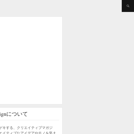
esignについて
ゲキする、クリエイティブマガジ
エイティブなアイデアやモノを気ま