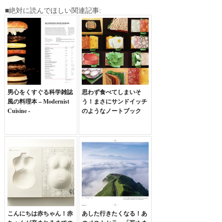
■絶対に読んでほしい関連記事:
男心をくすぐる科学雑誌
思わず食べてしまいそ
風の料理本 – Modernist
う！まさにサンドイッチ
Cuisine -
のようなノートブック
こんにちは赤ちゃん！赤
あした行きたくなる！あ