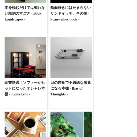
本を読むだけでは知れな
断面好きにはたまらない
い彫刻のすごさ - Book
サンドイッチ、その後 -
Landscapes -
Scanwiches book -
読書快適！ソファーがセ
目の錯覚で不思議な感覚
ットになったオシャレ本
になる本棚 - Bias of
棚 - Lese+Lebe -
Thoughts -