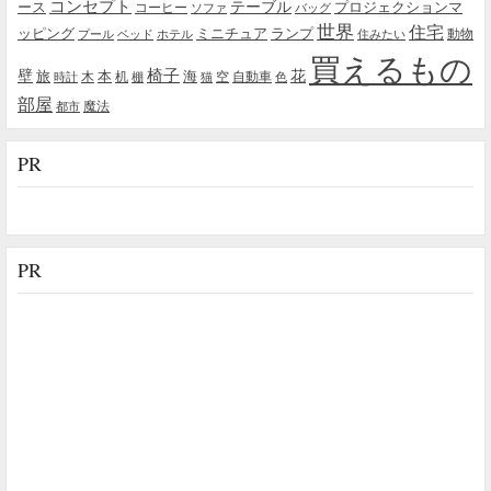
コンセプト
テーブル
プロジェクションマ
ース
コーヒー
ソファ
バッグ
世界
住宅
ッピング
ミニチュア
ランプ
プール
ベッド
ホテル
住みたい
動物
買えるもの
椅子
壁
花
本
海
旅
木
机
空
自動車
時計
棚
猫
色
部屋
魔法
都市
PR
PR