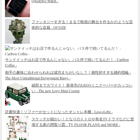
Qlocktwo Watch -
ファンタジーすぎる！まるで映画の舞台を作るかのような芸
術的な盆栽 - OCOZE
サンドイッチはお店で作るんじゃない。バス停で焼いてるんだ！ - Caribou
Coffee -
相手の趣味に合わせられれば成功まちがいなし？！個性的すぎる婚約指輪 -
The Most Untraditional Engagement Rings -
細部までカワイイ！ 新発売のLEGOミニクーパーがカッコい
い - The new Lego Mini Cooper
読書快適！ソファーがセットになったオシャレ本棚 - Lese+Lebe -
スケッチが細かい！となりのトトロや有名TVドラマなどに登
場する家の間取り図 - TV FLOOR PLANS and MORE -