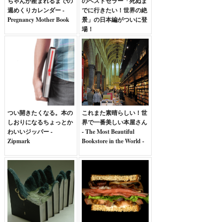
ちゃんが産まれるまでの
のベストセラー「死ぬま
週めくりカレンダー -
でに行きたい！世界の絶
Pregnancy Mother Book
景」の日本編がついに登
場！
つい開きたくなる。本の
これまた素晴らしい！世
しおりになるちょっとか
界で一番美しい本屋さん
わいいジッパー -
- The Most Beautiful
Zipmark
Bookstore in the World -