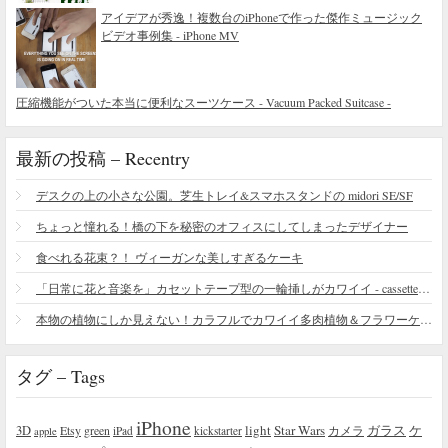
アイデアが秀逸！複数台のiPhoneで作った傑作ミュージック
ビデオ事例集 - iPhone MV
圧縮機能がついた本当に便利なスーツケース - Vacuum Packed Suitcase -
最新の投稿 – Recentry
デスクの上の小さな公園。芝生トレイ&スマホスタンドの midori SE/SF
ちょっと憧れる！橋の下を秘密のオフィスにしてしまったデザイナー
食べれる花束？！ ヴィーガンな美しすぎるケーキ
「日常に花と音楽を」カセットテープ型の一輪挿しがカワイイ - cassette vase
本物の植物にしか見えない！カラフルでカワイイ多肉植物＆フラワーケーキ
タグ – Tags
iPhone
light
Star Wars
ガラス
3D
Etsy
green
カメラ
ケ
iPad
kickstarter
apple