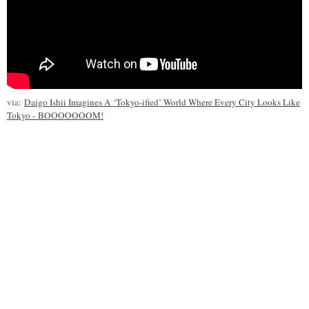
via:
Daigo Ishii Imagines A ‘Tokyo-ified’ World Where Every City Looks Like
Tokyo - BOOOOOOOM!