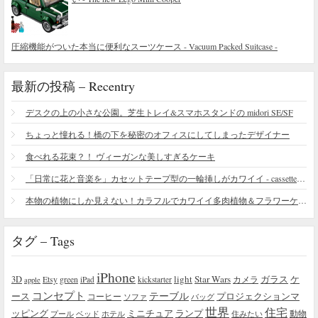
圧縮機能がついた本当に便利なスーツケース - Vacuum Packed Suitcase -
最新の投稿 – Recentry
デスクの上の小さな公園。芝生トレイ&スマホスタンドの midori SE/SF
ちょっと憧れる！橋の下を秘密のオフィスにしてしまったデザイナー
食べれる花束？！ ヴィーガンな美しすぎるケーキ
「日常に花と音楽を」カセットテープ型の一輪挿しがカワイイ - cassette vase
本物の植物にしか見えない！カラフルでカワイイ多肉植物＆フラワーケーキ
タグ – Tags
iPhone
light
Star Wars
ガラス
3D
Etsy
green
カメラ
ケ
iPad
kickstarter
apple
コンセプト
テーブル
プロジェクションマ
ース
コーヒー
ソファ
バッグ
世界
住宅
ッピング
ミニチュア
ランプ
プール
ベッド
ホテル
住みたい
動物