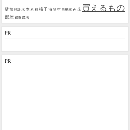
買えるもの
椅子
壁
花
本
海
旅
木
机
空
自動車
時計
棚
猫
色
部屋
魔法
都市
PR
PR