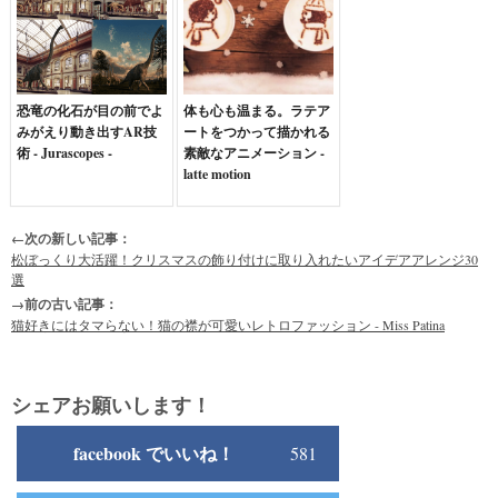
恐竜の化石が目の前でよ
体も心も温まる。ラテア
みがえり動き出すAR技
ートをつかって描かれる
術 - Jurascopes -
素敵なアニメーション -
latte motion
←次の新しい記事：
松ぼっくり大活躍！クリスマスの飾り付けに取り入れたいアイデアアレンジ30
選
→前の古い記事：
猫好きにはタマらない！猫の襟が可愛いレトロファッション - Miss Patina
シェアお願いします！
facebook でいいね！
581