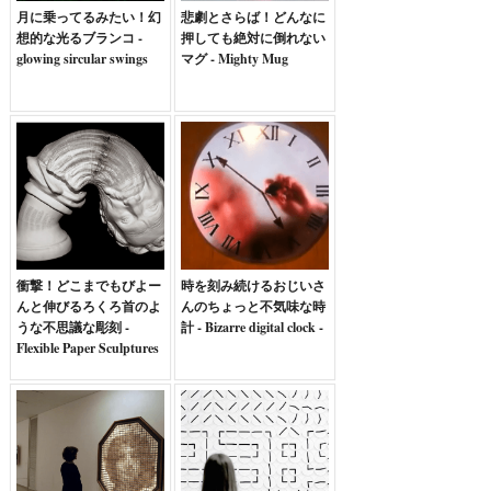
月に乗ってるみたい！幻
悲劇とさらば！どんなに
想的な光るブランコ -
押しても絶対に倒れない
glowing sircular swings
マグ - Mighty Mug
衝撃！どこまでもびよー
時を刻み続けるおじいさ
んと伸びるろくろ首のよ
んのちょっと不気味な時
うな不思議な彫刻 -
計 - Bizarre digital clock -
Flexible Paper Sculptures