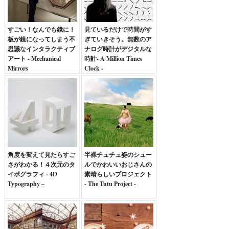
すごい！なんでも鏡に！
見ているだけで時間がす
板が鏡になってしまう不
ぎていきそう。無数のア
思議なインタラクティブ
ナログ時計がデジタルな
アート - Mechanical
時計- A Million Times
Mirrors
Clock -
角度を変えて見たらすご
半裸チュチュ姿のシュー
さがわかる！４次元のタ
ルでかわいいおじさんの
イポグラフィ - 4D
素晴らしいプロジェクト
Typography –
- The Tutu Project -