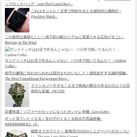
ップロックバッグ - Anti-Theft Lunch Bags -
これはオシャレ！文章で時刻を伝える個性的な腕時計 -
Qlocktwo Watch -
この発想は素晴らしい！地下鉄の駅のリアルに実感できる広告がすごい -
Blowing in The Wind
サンドイッチはお店で作るんじゃない。バス停で焼いてるんだ！ - Caribou
Coffee -
相手の趣味に合わせられれば成功まちがいなし？！個性的すぎる婚約指輪 -
The Most Untraditional Engagement Rings -
ファンタジーすぎる！まるで映画の舞台を作るかのような芸
術的な盆栽 - OCOZE
読書快適！ソファーがセットになったオシャレ本棚 - Lese+Lebe -
ずっと見ていたくなる！女の子がくるくる回る不思議画像 -
RRRRRRRROLL_gif -
細部までカワイイ！ 新発売のLEGOミニクーパーがカッコい
い - The new Lego Mini Cooper