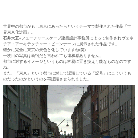
世界中の都市がもし東京にあったらというテーマで製作された作品「世
界東京化計画」。
石井大五+フューチャースケープ建築設計事務所によって制作されヴェネ
チア・アーキテクチャー・ビエンナーレに展示された作品です。
確かに完全に東京の景色と化していますね(笑)
一枚目の写真は新宿だと言われても違和感ありません。
都市に対するイメージというものは容易に置き換え可能なものなのです
ね。
また、「東京」という都市に対して認識している「記号」はこういうも
のだったのかというのを再認識させられました。