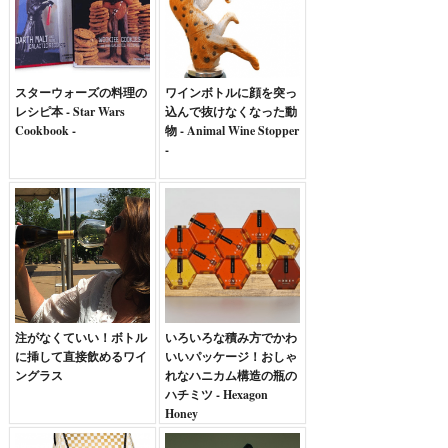
スターウォーズの料理の
ワインボトルに顔を突っ
レシピ本 - Star Wars
込んで抜けなくなった動
Cookbook -
物 - Animal Wine Stopper
-
注がなくていい！ボトル
いろいろな積み方でかわ
に挿して直接飲めるワイ
いいパッケージ！おしゃ
ングラス
れなハニカム構造の瓶の
ハチミツ - Hexagon
Honey