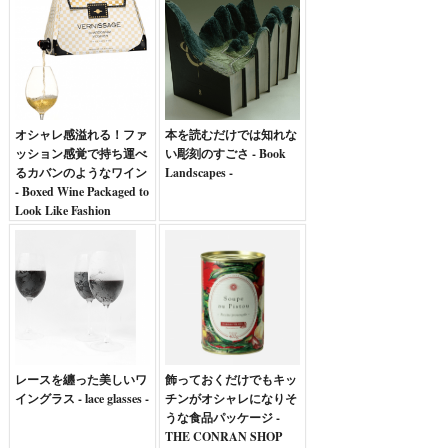
オシャレ感溢れる！ファ
本を読むだけでは知れな
ッション感覚で持ち運べ
い彫刻のすごさ - Book
るカバンのようなワイン
Landscapes -
- Boxed Wine Packaged to
Look Like Fashion
Handbags -
レースを纏った美しいワ
飾っておくだけでもキッ
イングラス - lace glasses -
チンがオシャレになりそ
うな食品パッケージ -
THE CONRAN SHOP