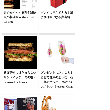
男心をくすぐる科学雑誌
バレずに早弁できる！閉
風の料理本 – Modernist
じれば本になる弁当箱
Cuisine -
断面好きにはたまらない
プレゼントしたくなる！
サンドイッチ、その後 -
まるで花束のような一石
Scanwiches book -
二鳥のパッケージのワイ
ンボトル - Blossom Cava