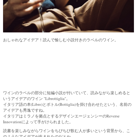
おしゃれなアイデア！読んで愉しむ小説付きのラベルのワイン。
ワインのラベルの部分に短編小説が付いていて、読みながら楽しめると
いうアイデアのワイン "Librottiglia"。
イタリア語の本(Libro)とボトル(Bottiglia)を掛け合わせたという、名前の
アイデアも秀逸ですね。
イタリアはミラノを拠点とするデザインエージェンシーのReverse
Innovationによって手がけられました。
読書を楽しみながらワインをちびちび飲む人が多いという背景から、こ
のようなアイデアが生まれたのだとか。