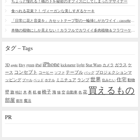
ちょっと憧れる！橋の下を秘密のオフィスにしてしまったデザイナー
食べれる花束？！ ヴィーガンな美しすぎるケーキ
「日常に花と音楽を」カセットテープ型の一輪挿しがカワイイ - cassette vase
本物の植物にしか見えない！カラフルでカワイイ多肉植物＆フラワーケーキ
タグ – Tags
iPhone
light
Star Wars
ガラス
3D
Etsy
green
カメラ
ケ
iPad
kickstarter
apple
コンセプト
テーブル
プロジェクションマ
ース
コーヒー
ソファ
バッグ
世界
住宅
ッピング
ミニチュア
ランプ
プール
ベッド
ホテル
住みたい
動物
買えるもの
椅子
壁
花
本
海
旅
木
机
空
自動車
時計
棚
猫
色
部屋
魔法
都市
PR