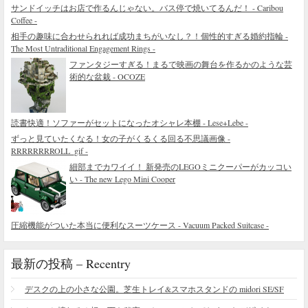
サンドイッチはお店で作るんじゃない。バス停で焼いてるんだ！ - Caribou
Coffee -
相手の趣味に合わせられれば成功まちがいなし？！個性的すぎる婚約指輪 -
The Most Untraditional Engagement Rings -
ファンタジーすぎる！まるで映画の舞台を作るかのような芸
術的な盆栽 - OCOZE
読書快適！ソファーがセットになったオシャレ本棚 - Lese+Lebe -
ずっと見ていたくなる！女の子がくるくる回る不思議画像 -
RRRRRRRROLL_gif -
細部までカワイイ！ 新発売のLEGOミニクーパーがカッコい
い - The new Lego Mini Cooper
圧縮機能がついた本当に便利なスーツケース - Vacuum Packed Suitcase -
最新の投稿 – Recentry
デスクの上の小さな公園。芝生トレイ&スマホスタンドの midori SE/SF