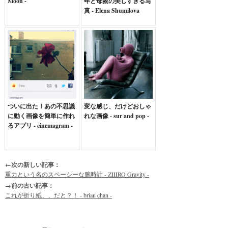
Moon -
年と母親の美しすぎる写
真 - Elena Shumilova
ついに出た！あの不思議
変な感じ、だけどおしゃ
に動く画像を簡単に作れ
れな画像 - sur and pop -
るアプリ - cinemagram -
←次の新しい記事：
重力という名のスペーシーな腕時計 - ZIIIRO Gravity -
→前の古い記事：
これが折り紙、、だと？！ - brian chan -