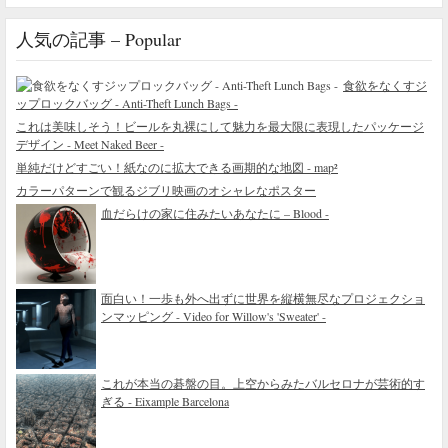
人気の記事 – Popular
食欲をなくすジ
ップロックバッグ - Anti-Theft Lunch Bags -
これは美味しそう！ビールを丸裸にして魅力を最大限に表現したパッケージ
デザイン - Meet Naked Beer -
単純だけどすごい！紙なのに拡大できる画期的な地図 - map²
カラーパターンで観るジブリ映画のオシャレなポスター
血だらけの家に住みたいあなたに – Blood -
面白い！一歩も外へ出ずに世界を縦横無尽なプロジェクショ
ンマッピング - Video for Willow's 'Sweater' -
これが本当の碁盤の目。上空からみたバルセロナが芸術的す
ぎる - Eixample Barcelona