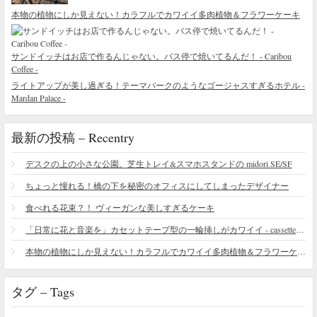
本物の植物にしか見えない！カラフルでカワイイ多肉植物＆フラワーケーキ
サンドイッチはお店で作るんじゃない。バス停で焼いてるんだ！ - Caribou
Coffee -
ライトアップが美し過ぎる！テーマパークのようなゴージャスすぎるホテル -
Mardan Palace -
最新の投稿 – Recentry
デスクの上の小さな公園。芝生トレイ&スマホスタンドの midori SE/SF
ちょっと憧れる！橋の下を秘密のオフィスにしてしまったデザイナー
食べれる花束？！ ヴィーガンな美しすぎるケーキ
「日常に花と音楽を」カセットテープ型の一輪挿しがカワイイ - cassette vase
本物の植物にしか見えない！カラフルでカワイイ多肉植物＆フラワーケーキ
タグ – Tags