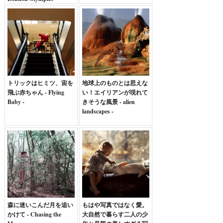
トリックはヒミツ、宙を
地球上のものとは思えな
飛ぶ赤ちゃん - Flying
い！エイリアンが現れて
Baby -
きそうな風景 - alien
landscapes -
森に迷いこんだ月を追い
もはや写真ではなく愛。
かけて - Chasing the
大自然で暮らす二人の少