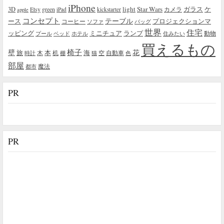
iPhone
light
Star Wars
ガラス
3D
Etsy
green
カメラ
ケ
iPad
kickstarter
apple
コンセプト
テーブル
プロジェクションマ
ース
コーヒー
ソファ
バッグ
世界
住宅
ッピング
ミニチュア
ランプ
プール
ベッド
ホテル
住みたい
動物
買えるもの
椅子
壁
花
本
海
旅
木
机
空
自動車
時計
棚
猫
色
部屋
魔法
都市
PR
PR