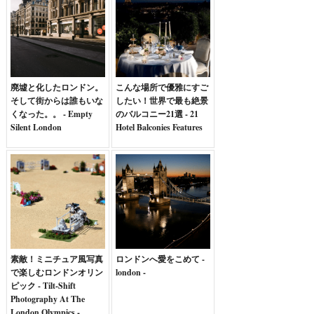
廃墟と化したロンドン。
こんな場所で優雅にすご
そして街からは誰もいな
したい！世界で最も絶景
くなった。。 - Empty
のバルコニー21選 - 21
Silent London
Hotel Balconies Features
素敵！ミニチュア風写真
ロンドンへ愛をこめて -
で楽しむロンドンオリン
london -
ピック - Tilt-Shift
Photography At The
London Olympics -