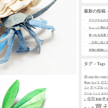
最新の投稿 – R
食べれる花束
タグ – Tags
3D
Etsy
green
apple
Wars
ガラ
カメラ
テーブル
ファ
バ
プール
ベッド
ホテ
住宅
壁
い
動物
買