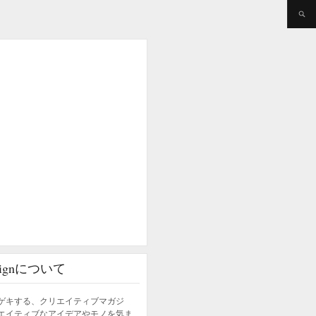
esignについて
ゲキする、クリエイティブマガジ
エイティブなアイデアやモノを気ま