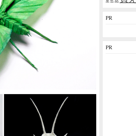
花
車
色
PR
PR