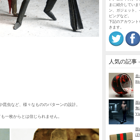
まに紹介していま
ン、ガジェット、
ピングなど。
下記のアカウント
きます。
人気の記事 – P
血
Bl
面
や昆虫など、様々なもののパターンの設計。
無
Vid
ても一枚からとは信じられません。
面
ぽ