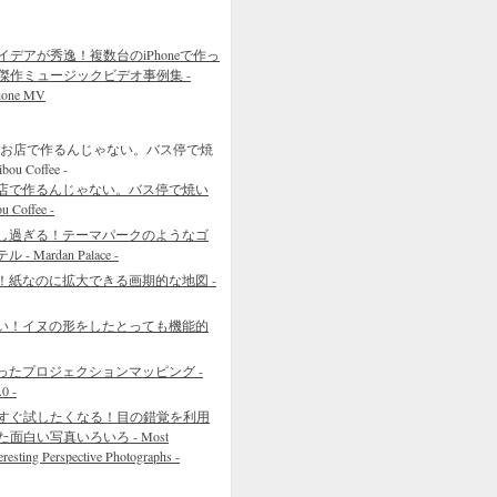
イデアが秀逸！複数台のiPhoneで作っ
傑作ミュージックビデオ事例集 -
hone MV
店で作るんじゃない。バス停で焼い
Coffee -
し過ぎる！テーマパークのようなゴ
Mardan Palace -
！紙なのに拡大できる画期的な地図 -
い！イヌの形をしたとっても機能的
ったプロジェクションマッピング -
0 -
すぐ試したくなる！目の錯覚を利用
た面白い写真いろいろ - Most
eresting Perspective Photographs -