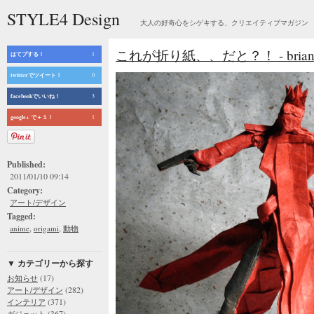
STYLE4 Design
大人の好奇心をシゲキする、クリエイティブマガジン
これが折り紙、、だと？！ - brian c
はてブする！
1
twitterでツイート！
0
facebookでいいね！
3
google+ で＋１！
1
Published:
2011/01/10 09:14
Category:
アート/デザイン
Tagged:
,
,
anime
origami
動物
▼ カテゴリーから探す
(17)
お知らせ
(282)
アート/デザイン
(371)
インテリア
(367)
ガジェット