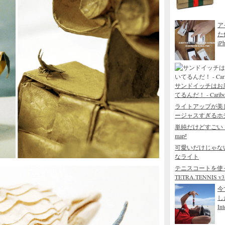
ア
た
iP
サンドイッチはお
てるんだ！ - Caribou 
ライトアップが美
ージャスすぎるホテル - 
単純だけどすごい
map²
可愛いだけじゃな
なライト
テニスコートを使
TETRA.TENNIS v3.
今
し
Int