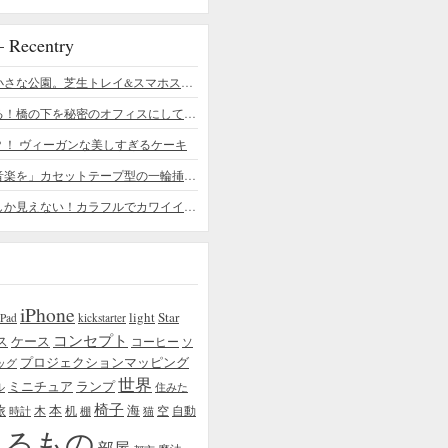
ecentry
デスクの上の小さな公園。芝生トレイ&スマホスタンドの midori SE/SF
ちょっと憧れる！橋の下を秘密のオフィスにしてしまったデザイナー
？！ ヴィーガンな美しすぎるケーキ
「日常に花と音楽を」カセットテープ型の一輪挿しがカワイイ - cassette vase
本物の植物にしか見えない！カラフルでカワイイ多肉植物＆フラワーケーキ
iPhone
light
Star
iPad
kickstarter
コンセプト
ス
ケース
コーヒー
ソ
プロジェクションマッピング
ッグ
世界
ミニチュア
ランプ
ル
住みた
椅子
本
海
旅
木
机
空
自動
時計
棚
猫
えるもの