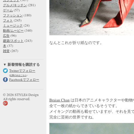
(281)
グルメ/キッチン
(57)
ゲーム
(180)
ファッション
(245)
フォト
(24)
ミュージック
(340)
動画/ムービー
(96)
広告
(243)
建築/スポット
なんとこれが折り紙なのです。
(37)
本
(267)
雑貨
▼ 新着情報を購読する
Twitterでフォロー
(記事のみはこちら)
Facebookでフォロー
© 2026 STYLE4 Design
All rights reserved.
Braian Chan
は日本のアニメキャラクターや動物
全て一枚の紙からできているそうです。
メイキングの動画も載せていますが、それを見
完全に芸術の世界ですね。