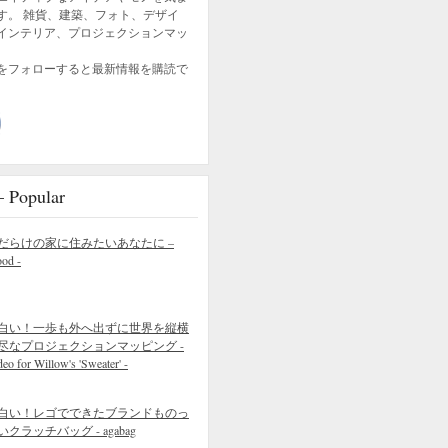
す。 雑貨、建築、フォト、デザイ
インテリア、プロジェクションマッ
をフォローすると最新情報を購読で
opular
だらけの家に住みたいあなたに –
ood -
白い！一歩も外へ出ずに世界を縦横
尽なプロジェクションマッピング -
eo for Willow's 'Sweater' -
白い！レゴでできたブランドものっ
いクラッチバッグ - agabag