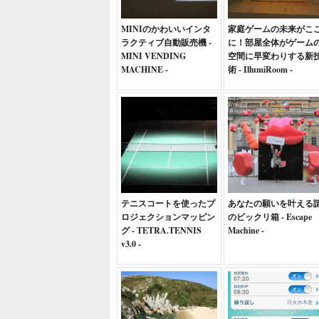
MINIのかわいいインタ
家庭ゲームの未来がこ
ラクティブ自動販売機 -
に！部屋全体がゲーム
MINI VENDING
空間に早変わりする新
MACHINE -
術 - IllumiRoom -
テニスコートを使ったプ
あなたの願いを叶える
ロジェクションマッピン
のビックリ箱 - Escape
グ - TETRA.TENNIS
Machine -
v3.0 -