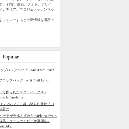
す。 雑貨、建築、フォト、デザイ
インテリア、プロジェクションマッ
をフォローすると最新情報を購読で
opular
バッグ - Anti-Theft Lunch
して作られたスターバックス -
tore In Amsterdam -
コップのフチに舞い降りた天使「コ
話題に
イデアが秀逸！複数台のiPhoneで作っ
傑作ミュージックビデオ事例集 -
hone MV