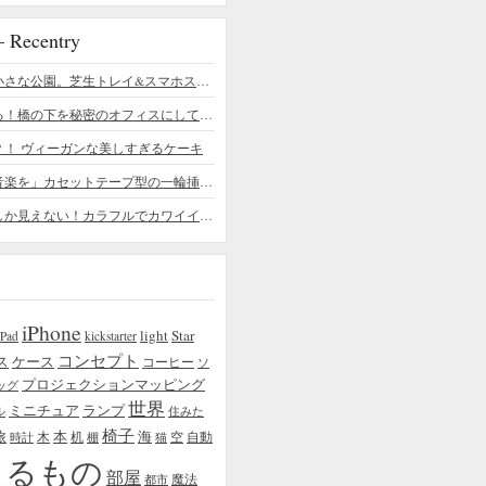
ecentry
デスクの上の小さな公園。芝生トレイ&スマホスタンドの midori SE/SF
ちょっと憧れる！橋の下を秘密のオフィスにしてしまったデザイナー
？！ ヴィーガンな美しすぎるケーキ
「日常に花と音楽を」カセットテープ型の一輪挿しがカワイイ - cassette vase
本物の植物にしか見えない！カラフルでカワイイ多肉植物＆フラワーケーキ
iPhone
light
Star
iPad
kickstarter
コンセプト
ス
ケース
コーヒー
ソ
プロジェクションマッピング
ッグ
世界
ミニチュア
ランプ
ル
住みた
椅子
本
海
旅
木
机
空
自動
時計
棚
猫
えるもの
部屋
魔法
都市