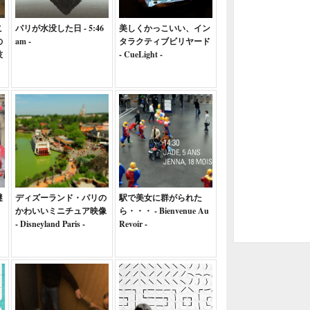
こ
パリが水没した日 - 5:46
美しくかっこいい、イン
の
am -
タラクティブビリヤード
技
- CueLight -
謎
ディズーランド・パリの
駅で美女に群がられた
かわいいミニチュア映像
ら・・・ - Bienvenue Au
- Disneyland Paris -
Revoir -