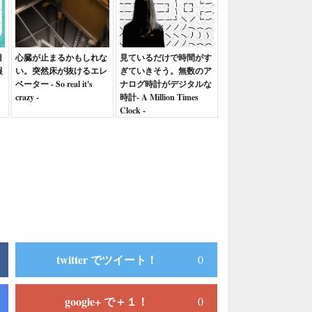
目
心臓が止まるかもしれな
見ているだけで時間がす
報
い。突然床が抜けるエレ
ぎていきそう。無数のア
ベーター - So real it's
ナログ時計がデジタルな
crazy -
時計- A Million Times
Clock -
twitter でツイート！
0
google+ で＋１！
0