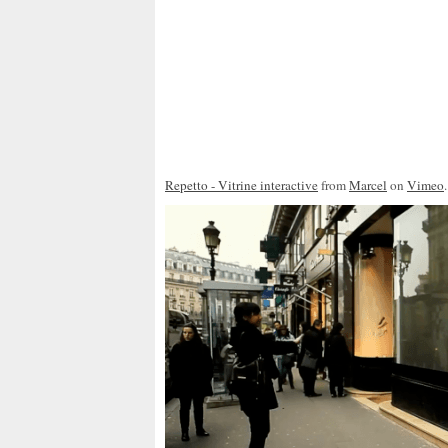
Repetto - Vitrine interactive
from
Marcel
on
Vimeo
.