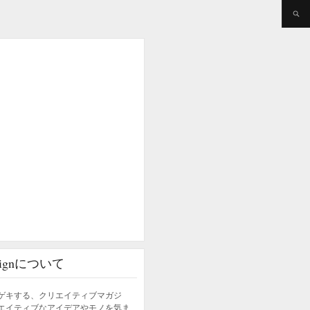
esignについて
ゲキする、クリエイティブマガジ
エイティブなアイデアやモノを気ま