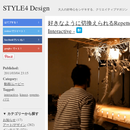
STYLE4 Design
大人の好奇心をシゲキする、クリエイティブマガジン
好きなように切換えられるRepettoの
はてブする！
1
Interactive -
twitterでツイート！
0
facebookでいいね！
5
google+ で＋１！
0
Published:
2011/03/04 23:15
Category:
動画/ムービー
Tagged:
,
,
,
interactive
kinect
repetto
パリ
▼ カテゴリーから探す
(17)
お知らせ
(282)
アート/デザイン
(371)
インテリア