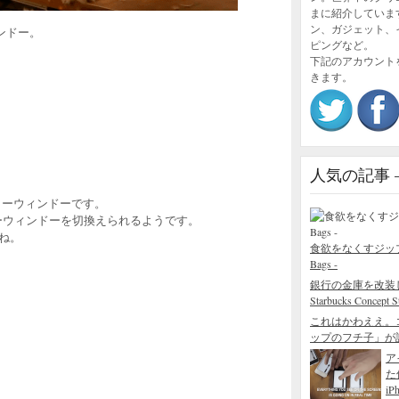
まに紹介していま
ン、ガジェット、
ィンドー。
ピングなど。
下記のアカウント
きます。
人気の記事 – P
ショーウィンドーです。
ーウィンドーを切換えられるようです。
よね。
食欲をなくすジップロック
Bags -
銀行の金庫を改装
Starbucks Concept S
これはかわええ。
ップのフチ子」が
ア
た
iP