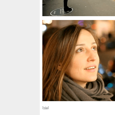
[
via
]