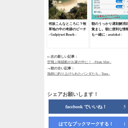
何故こんなところに？牧
朝のうっかり遅刻解消
草地の中の奇跡のビーチ
覚まし。朝に便利な情
- Gulpiyuri Beach -
も一緒に - asatokei -
←次の新しい記事：
空飛ぶ海賊船がお家の中に！ - Pirate Ship -
→前の古い記事：
漁師に釣り上げられたパンダたち - Tuna -
シェアお願いします！
facebook でいいね！
5
はてなブックマークする！
1