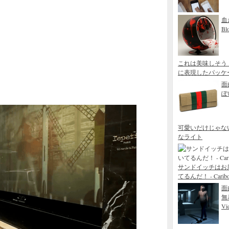
血
Bl
これは美味しそう
に表現したパッケージデザ
面
ぽ
可愛いだけじゃな
なライト
サンドイッチはお
てるんだ！ - Caribou 
面
無
Vid