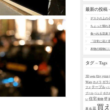
最新の投稿 – R
食べれる花束
タグ – Tags
3D
Etsy
green
apple
Wars
ガラ
カメラ
テーブル
ファ
バ
プール
ベッド
ホテ
住宅
壁
い
動物
買
花
車
色