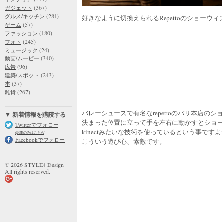
(367)
ガジェット
(281)
グルメ/キッチン
好きなように切換えられるRepettoのショーウ
(57)
ゲーム
(180)
ファッション
(245)
フォト
(24)
ミュージック
(340)
動画/ムービー
(96)
広告
(243)
建築/スポット
(37)
本
(267)
雑貨
バレーシューズで有名なrepettoのパリ本店の
▼ 新着情報を購読する
決まった位置に立って手を左右に動かすとショ
Twitterでフォロー
kinectみたいな技術を使っているという事です
(記事のみはこちら)
Facebookでフォロー
こういう遊び心、素敵です。
© 2026 STYLE4 Design
All rights reserved.