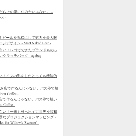
だらけの家に住みたいあなたに –
ood -
！ビールを丸裸にして魅力を最大限
イン - Meet Naked Beer -
白い！レゴでできたブランドものっ
いクラッチバッグ - agabag
い！イヌの形をしたとっても機能的
店で作るんじゃない。バス停で焼い
Coffee -
白い！一歩も外へ出ずに世界を縦横
尽なプロジェクションマッピング -
eo for Willow's 'Sweater' -