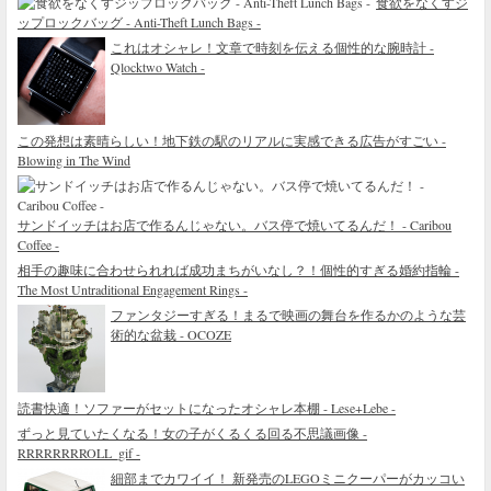
食欲をなくすジ
ップロックバッグ - Anti-Theft Lunch Bags -
これはオシャレ！文章で時刻を伝える個性的な腕時計 -
Qlocktwo Watch -
この発想は素晴らしい！地下鉄の駅のリアルに実感できる広告がすごい -
Blowing in The Wind
サンドイッチはお店で作るんじゃない。バス停で焼いてるんだ！ - Caribou
Coffee -
相手の趣味に合わせられれば成功まちがいなし？！個性的すぎる婚約指輪 -
The Most Untraditional Engagement Rings -
ファンタジーすぎる！まるで映画の舞台を作るかのような芸
術的な盆栽 - OCOZE
読書快適！ソファーがセットになったオシャレ本棚 - Lese+Lebe -
ずっと見ていたくなる！女の子がくるくる回る不思議画像 -
RRRRRRRROLL_gif -
細部までカワイイ！ 新発売のLEGOミニクーパーがカッコい