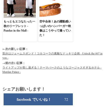
もっともエコなたった一
空中合体！あの躍動感い
枚のリーフレット -
っぱいのハンバーガー映
Pandas in the Mall -
像はこうやって撮ってい
た！
←次の新しい記事：
気分はジェームスボンド！コカコーラの素敵なドッキリ企画 - Unlock the 007 in
you -
→前の古い記事：
ライトアップが美し過ぎる！テーマパークのようなゴージャスすぎるホテル -
Mardan Palace -
シェアお願いします！
facebook でいいね！
72