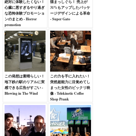
絶対に体験したくない！
猫まっしぐら！ 売上が
心臓に悪すぎるやり過ぎ
31%もアップしたパッケ
な恐怖体験プロモーショ
ージデザインによる革命
ンのまとめ - Horror
- Super Gato
promotion
この発想は素晴らしい！
この力を手に入れたい！
地下鉄の駅のリアルに実
突然超能力に目覚めてし
感できる広告がすごい -
まった女性のビックリ映
Blowing in The Wind
像 - Telekinetic Coffee
Shop Prank