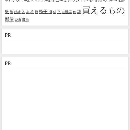
ッピング
ミニチュア
ランプ
プール
ベッド
ホテル
住みたい
動物
買えるもの
椅子
壁
花
本
海
旅
木
机
空
自動車
時計
棚
猫
色
部屋
魔法
都市
PR
PR