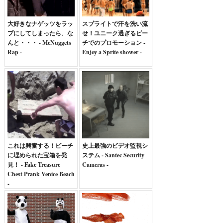
大好きなナゲッツをラッ
スプライトで汗を洗い流
プにしてしまったら、な
せ！ユニーク過ぎるビー
んと・・・ - McNuggets
チでのプロモーション -
Rap -
Enjoy a Sprite shower -
これは興奮する！ビーチ
史上最強のビデオ監視シ
に埋められた宝箱を発
ステム - Santec Security
見！ - Fake Treasure
Cameras -
Chest Prank Venice Beach
-