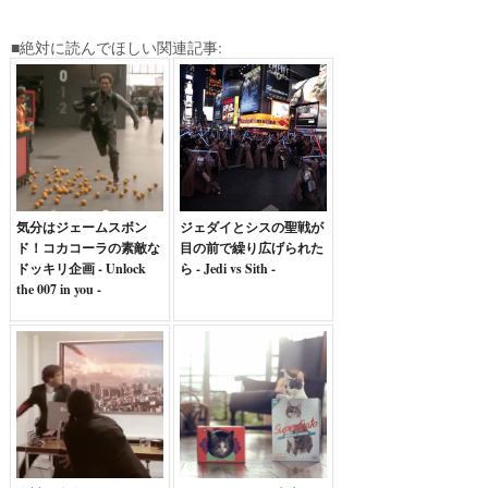
■絶対に読んでほしい関連記事:
気分はジェームスボン
ジェダイとシスの聖戦が
ド！コカコーラの素敵な
目の前で繰り広げられた
ドッキリ企画 - Unlock
ら - Jedi vs Sith -
the 007 in you -