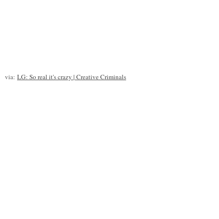
via:
LG: So real it's crazy | Creative Criminals