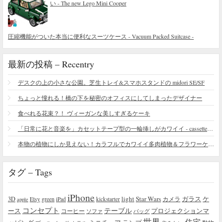
い - The new Lego Mini Cooper
圧縮機能がついた本当に便利なスーツケース - Vacuum Packed Suitcase -
最新の投稿 – Recentry
デスクの上の小さな公園。芝生トレイ&スマホスタンドの midori SE/SF
ちょっと憧れる！橋の下を秘密のオフィスにしてしまったデザイナー
食べれる花束？！ ヴィーガンな美しすぎるケーキ
「日常に花と音楽を」カセットテープ型の一輪挿しがカワイイ - cassette vase
本物の植物にしか見えない！カラフルでカワイイ多肉植物＆フラワーケーキ
タグ – Tags
iPhone
light
Star Wars
ガラス
3D
Etsy
green
カメラ
ケ
iPad
kickstarter
apple
コンセプト
テーブル
プロジェクションマ
ース
コーヒー
ソファ
バッグ
世界
住宅